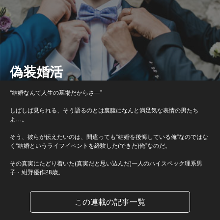
偽装婚活
“結婚なんて人生の墓場だからさ―”
しばしば見られる、そう語るのとは裏腹になんと満足気な表情の男たち
よ…。
そう、彼らが伝えたいのは、間違っても“結婚を後悔している俺”なのではな
く“結婚というライフイベントを経験した(できた)俺”なのだ。
その真実にたどり着いた(真実だと思い込んだ)一人のハイスペック理系男
子・紺野優作28歳。
この連載の記事一覧