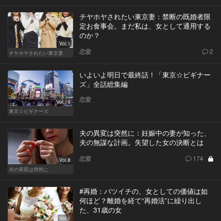
チヤホヤされたい東京妻：禁断の既婚者限
定お食事会。まだ私は、女として通用する
のか？
Vol.1
恋愛
2
チヤホヤされたい東京妻
いよいよ明日で最終話！「東京☆ビギナー
ズ」全話総集編
恋愛
Vol.16
東京☆ビギナーズ
夫の異変は突然に：妊娠中の妻が知った、
夫の無謀な計画。失望した女の決断とは
恋愛
174
Vol.8
夫の異変は突然に
#再婚：バツイチの、女としての価値は如
何ほど？離婚を経て“再婚活”に繰り出し
た、31歳の女
Vol.1