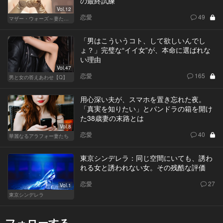
の最終試練
Vol.12
恋愛
49
マザー・ウォーズ～妻たちの階級闘争～
「男はこういうコト、して欲しいんでし
ょ？」完璧な“イイ女”が、本命に選ばれな
い理由
Vol.47
恋愛
165
男と女の答えあわせ【Q】
用心深い夫が、スマホを置き忘れた夜。
「真実を知りたい」とパンドラの箱を開け
た38歳妻の末路とは
Vol.8
恋愛
40
華麗なるアラフォー妻たち
東京シンデレラ：同じ空間にいても、誘わ
れる女と誘われない女。その残酷な評価
恋愛
27
Vol.1
東京シンデレラ
フォローする