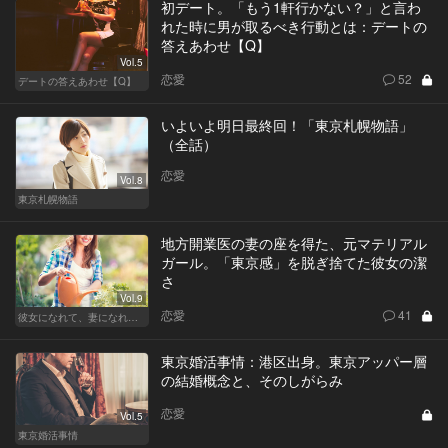
初デート。「もう1軒行かない？」と言わ
れた時に男が取るべき行動とは：デートの
答えあわせ【Q】
Vol.5
恋愛
52
デートの答えあわせ【Q】
いよいよ明日最終回！「東京札幌物語」
（全話）
恋愛
Vol.8
東京札幌物語
地方開業医の妻の座を得た、元マテリアル
ガール。「東京感」を脱ぎ捨てた彼女の潔
さ
Vol.9
恋愛
41
彼女になれて、妻になれない
東京婚活事情：港区出身。東京アッパー層
の結婚概念と、そのしがらみ
恋愛
Vol.5
東京婚活事情