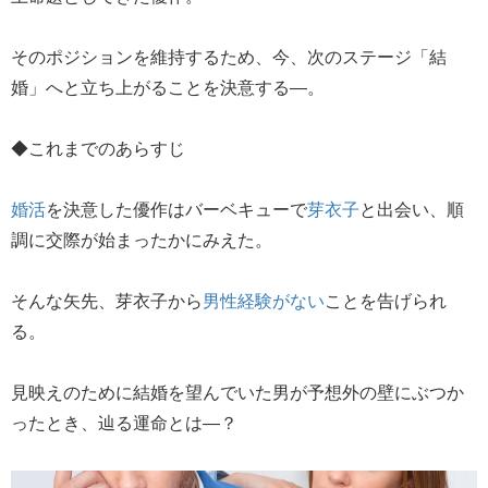
そのポジションを維持するため、今、次のステージ「結
婚」へと立ち上がることを決意する―。
◆これまでのあらすじ
婚活
を決意した優作はバーベキューで
芽衣子
と出会い、順
調に交際が始まったかにみえた。
そんな矢先、芽衣子から
男性経験がない
ことを告げられ
る。
見映えのために結婚を望んでいた男が予想外の壁にぶつか
ったとき、辿る運命とは―？