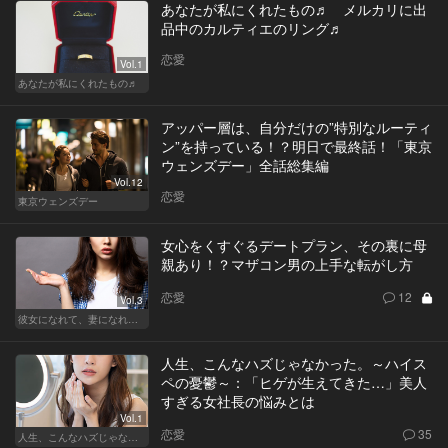
あなたが私にくれたもの♬ メルカリに出
品中のカルティエのリング♬
恋愛
Vol.1
あなたが私にくれたもの♬
アッパー層は、自分だけの”特別なルーティ
ン”を持っている！？明日で最終話！「東京
ウェンズデー」全話総集編
Vol.12
恋愛
東京ウェンズデー
女心をくすぐるデートプラン、その裏に母
親あり！？マザコン男の上手な転がし方
恋愛
12
Vol.3
彼女になれて、妻になれない
人生、こんなハズじゃなかった。～ハイス
ペの憂鬱～：「ヒゲが生えてきた…」美人
すぎる女社長の悩みとは
Vol.1
恋愛
35
人生、こんなハズじゃなかった。～ハイスペの憂鬱～