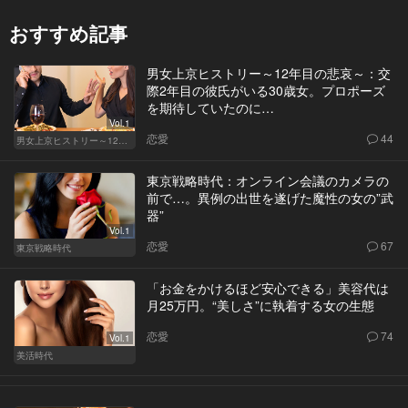
おすすめ記事
男女上京ヒストリー～12年目の悲哀～：交
際2年目の彼氏がいる30歳女。プロポーズ
を期待していたのに…
Vol.1
恋愛
44
男女上京ヒストリー～12年目の悲哀～
東京戦略時代：オンライン会議のカメラの
前で…。異例の出世を遂げた魔性の女の”武
器”
Vol.1
恋愛
67
東京戦略時代
「お金をかけるほど安心できる」美容代は
月25万円。“美しさ”に執着する女の生態
恋愛
74
Vol.1
美活時代