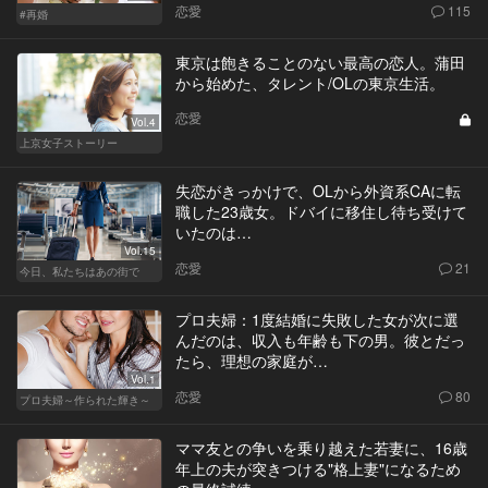
恋愛
115
#再婚
東京は飽きることのない最高の恋人。蒲田
から始めた、タレント/OLの東京生活。
恋愛
Vol.4
上京女子ストーリー
失恋がきっかけで、OLから外資系CAに転
職した23歳女。ドバイに移住し待ち受けて
いたのは…
Vol.15
恋愛
21
今日、私たちはあの街で
プロ夫婦：1度結婚に失敗した女が次に選
んだのは、収入も年齢も下の男。彼とだっ
たら、理想の家庭が…
Vol.1
恋愛
80
プロ夫婦～作られた輝き～
ママ友との争いを乗り越えた若妻に、16歳
年上の夫が突きつける"格上妻"になるため