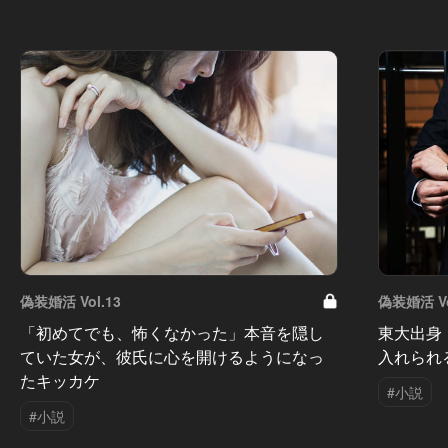
偽装婚活 Vol.13
偽装婚活 Vo
「初めてでも、怖くなかった」本音を隠し
東大出身
ていた女が、彼氏に心を開けるようになっ
入れられ
たキッカケ
#小説
#小説