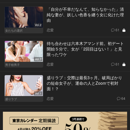
「自分が不幸だなんて、知らなかった」清
純な妻が、妖しい色香を纏う女に化けた理
由
Vol.2
恋愛
61
女たちの選択
待ち合わせは六本木アマンド前。初デート
開始５分で、女が「2回目はない！」と見
限ったワケ
Vol.7
恋愛
61
男子校男子
盛りラブ：交際は最長3ヶ月。破局ばかり
の短命女子が、運命の人とZoomで初対
面！？
Vol.1
恋愛
64
盛りラブ