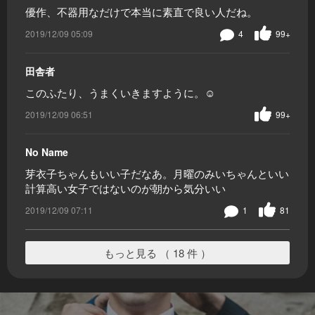
優作、不器用なだけで本当に素直で良い人だね。
2019/12/09 05:09
4
99+
田舎者
このふたり、うまくいきますように。☺️
2019/12/09 06:51
99+
No Name
芽衣子ちゃんもいい子だなあ。月曜のみいちゃんといい
計算高い女子ではないのが朝から気分いい
2019/12/09 07:11
1
81
もっと見る （ 18 件 ）