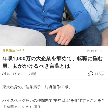
偽装婚活 Vol.9
2019.12.09
年収1,000万の大企業を辞めて、転職に悩む
男。女がかけるべき言葉とは
#小説
#キャリア
#婚活
18
東大出身の、理系男子・紺野優作28歳。
ハイスペック揃いの仲間内で“平均以上”を死守することを至
上命題としてきた優作。