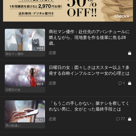
商社マン優作：赴任先のアバンチュールに
燃えながら、現地妻を作る後輩に焦る28
歳。
Vol.4
恋愛
商社マン優作
日曜日の女：図々しさは大スター以上？多
発する自称インフルエンサー女の心理とは
恋愛
1
Vol.5
日曜日の女
「もうこの手しかない」脈ナシを察してく
れない男に、女がとった最終手段とは
恋愛
77
Vol.11
男の勘違い