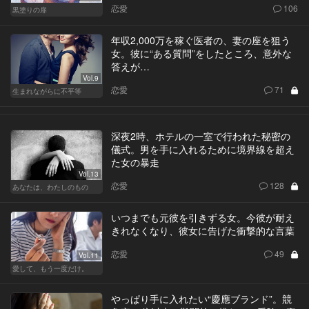
恋愛
106
黒塗りの扉
年収2,000万を稼ぐ医者の、妻の座を狙う
女。彼に“ある質問”をしたところ、意外な
答えが…
Vol.9
恋愛
71
生まれながらに不平等
深夜2時、ホテルの一室で行われた秘密の
儀式。男を手に入れるために境界線を超え
た女の暴走
Vol.13
恋愛
128
あなたは、わたしのもの
いつまでも元彼を引きずる女。今彼が耐え
きれなくなり、彼女に告げた衝撃的な言葉
恋愛
49
Vol.11
愛して、もう一度だけ。
やっぱり手に入れたい“慶應ブランド”。競