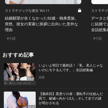
ストラテジックな彼女 Vol.11
ストラテジッ
結婚願望が全くなかった32歳・独身貴族。
データと
突然、彼女の実家に挨拶に出向いた意外な
に結婚で
理由
全話総集
#小説
#小説
おすすめ記事
いよいよ明日で最終話！「私、美人じゃな
いのにモテるんです。」全話総集編
恋愛
Vol.15
私、美人じゃないのにモテるんです。
【最終回】黒塗りの扉：運転手の仕組んだ
罠で、破滅へ向かう2人…そして全ての謎
が明かされる
Vol.10