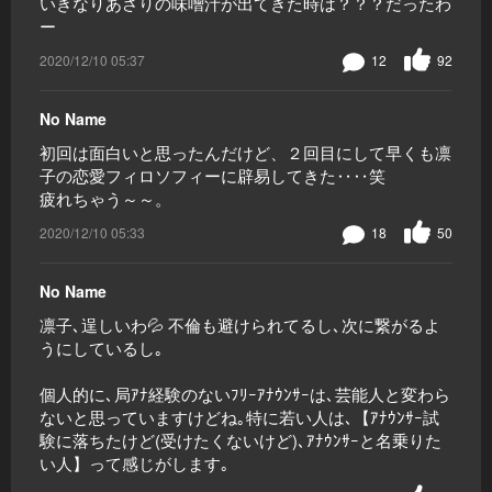
いきなりあさりの味噌汁が出てきた時は？？？だったわ
ー
2020/12/10 05:37
12
92
No Name
初回は面白いと思ったんだけど、２回目にして早くも凛
子の恋愛フィロソフィーに辟易してきた‥‥笑
疲れちゃう～～。
2020/12/10 05:33
18
50
No Name
凛子､逞しいわ💦 不倫も避けられてるし､次に繋がるよ
うにしているし｡
個人的に､局ｱﾅ経験のないﾌﾘｰｱﾅｳﾝｻｰは､芸能人と変わら
ないと思っていますけどね｡特に若い人は､【ｱﾅｳﾝｻｰ試
験に落ちたけど(受けたくないけど)､ｱﾅｳﾝｻｰと名乗りた
い人】って感じがします｡