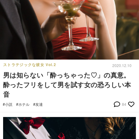
ストラテジックな彼女 Vol.2
2020.12.10
男は知らない「酔っちゃった♡」の真意。
酔ったフリをして男を試す女の恐ろしい本
音
#小説
#ホテル
#友達
84