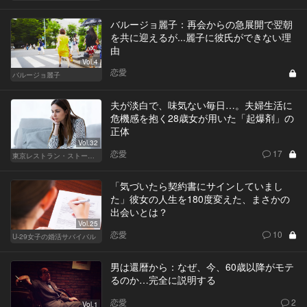
バルージョ麗子：再会からの急展開で翌朝
を共に迎えるが...麗子に彼氏ができない理
由
Vol.4
恋愛
バルージョ麗子
夫が淡白で、味気ない毎日…。夫婦生活に
危機感を抱く28歳女が用いた「起爆剤」の
正体
Vol.32
恋愛
17
東京レストラン・ストーリー
「気づいたら契約書にサインしていまし
た」彼女の人生を180度変えた、まさかの
出会いとは？
Vol.25
恋愛
10
U-29女子の婚活サバイバル
男は還暦から：なぜ、今、60歳以降がモテ
るのか…完全に説明する
恋愛
2
Vol.1