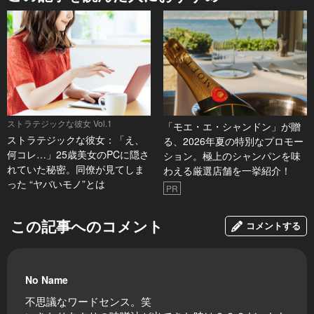
ストラテジックな彼女 Vol.1
「モエ・エ・シャンドン」が贈
ストラテジックな彼女：「え、
る、2026年夏の特別なプロモー
何コレ…」25歳美女のPCに隠さ
ション。極上のシャンパンを味
れていた秘密。同僚が見てしま
わえる厳選店舗を一挙紹介！
った “ヤバいモノ”とは
PR
この記事へのコメント
コメントする
No Name
不思議なワードセンス。笑