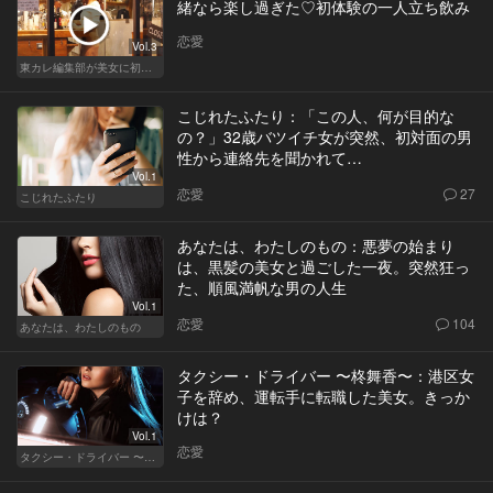
緒なら楽し過ぎた♡初体験の一人立ち飲み
恋愛
Vol.3
東カレ編集部が美女に初体験させてみた
こじれたふたり：「この人、何が目的な
の？」32歳バツイチ女が突然、初対面の男
性から連絡先を聞かれて…
Vol.1
恋愛
27
こじれたふたり
あなたは、わたしのもの：悪夢の始まり
は、黒髪の美女と過ごした一夜。突然狂っ
た、順風満帆な男の人生
Vol.1
恋愛
104
あなたは、わたしのもの
タクシー・ドライバー 〜柊舞香〜：港区女
子を辞め、運転手に転職した美女。きっか
けは？
Vol.1
恋愛
タクシー・ドライバー 〜柊舞香〜