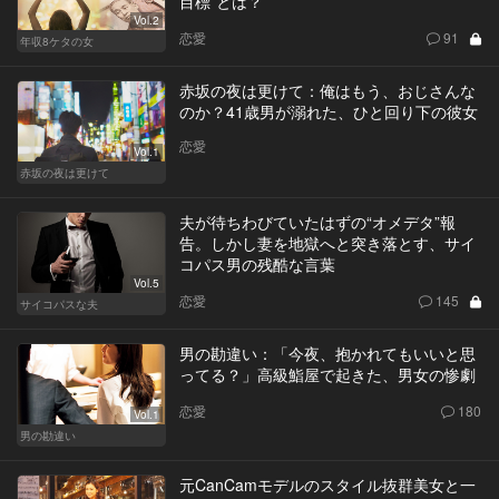
目標”とは？
Vol.2
恋愛
91
年収8ケタの女
赤坂の夜は更けて：俺はもう、おじさんな
のか？41歳男が溺れた、ひと回り下の彼女
恋愛
Vol.1
赤坂の夜は更けて
夫が待ちわびていたはずの“オメデタ”報
告。しかし妻を地獄へと突き落とす、サイ
コパス男の残酷な言葉
Vol.5
恋愛
145
サイコパスな夫
男の勘違い：「今夜、抱かれてもいいと思
ってる？」高級鮨屋で起きた、男女の惨劇
恋愛
180
Vol.1
男の勘違い
元CanCamモデルのスタイル抜群美女と一