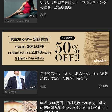
いよいよ明日で最終話！「マウンティング
の虚像」全話総集編
恋愛
Vol.17
マウンティングの虚像
男子校男子：「えっ、あの子が…？」“清楚
系女子”に恋した男が、陥る罠
恋愛
149
Vol.1
男子校男子
年収1,200万円・商社勤務の36歳女。週末
の韓国弾丸旅行の代わりに見つけた“新しい