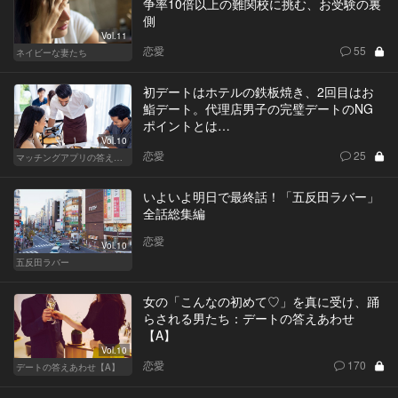
争率10倍以上の難関校に挑む、お受験の裏
側
Vol.11
恋愛
55
ネイビーな妻たち
初デートはホテルの鉄板焼き、2回目はお
鮨デート。代理店男子の完璧デートのNG
ポイントとは…
Vol.10
恋愛
25
マッチングアプリの答えあわせ【Q】～SEASON2～
いよいよ明日で最終話！「五反田ラバー」
全話総集編
恋愛
Vol.10
五反田ラバー
女の「こんなの初めて♡」を真に受け、踊
らされる男たち：デートの答えあわせ
【A】
Vol.10
恋愛
170
デートの答えあわせ【A】