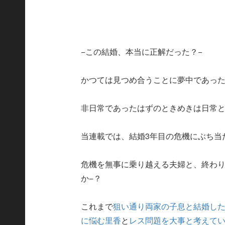
−この結婚、本当に正解だった？−
かつては見つめ合うことに夢中であっ
非日常であったはずのときめきは日常
当連載では、結婚3年目の危機にぶち当
危機を無事に乗り越える夫婦と、終わ
か−？
これまで
狙い通り両家の子息と結婚し
に悩む里香
と
レス問題を大事と考えて