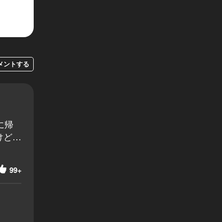
メントする
に帰
けど…
99+