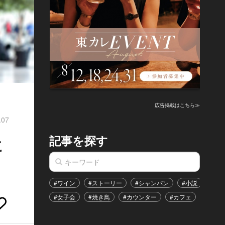
広告掲載はこちら≫
.07
記事を探す
に
#ワイン
#ストーリー
#シャンパン
#小説
#家
#女子会
#焼き鳥
#カウンター
#カフェ
#イベ