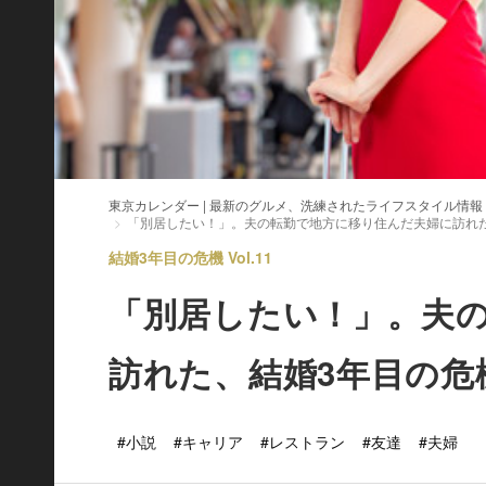
東京カレンダー | 最新のグルメ、洗練されたライフスタイル情報
「別居したい！」。夫の転勤で地方に移り住んだ夫婦に訪れ
結婚3年目の危機 Vol.11
「別居したい！」。夫
訪れた、結婚3年目の危
#小説
#キャリア
#レストラン
#友達
#夫婦