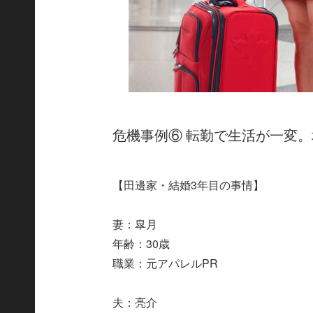
危機事例⑥ 転勤で生活が一変
【田邊家・結婚3年目の事情】
妻：皐月
年齢：30歳
職業：元アパレルPR
夫：亮介