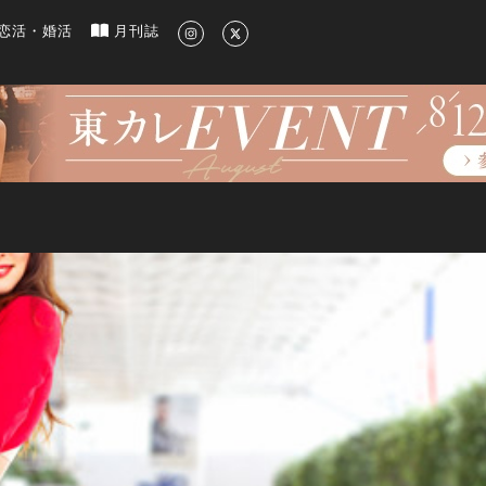
新のグルメ、洗練されたライフスタイル情報
恋活・婚活
月刊誌