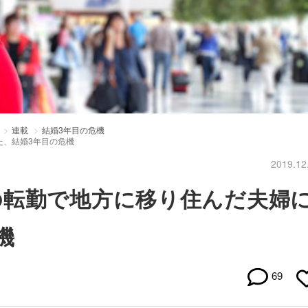
連載
結婚3年目の危機
た、結婚3年目の危機
2019.12
の転勤で地方に移り住んだ夫婦
機
69