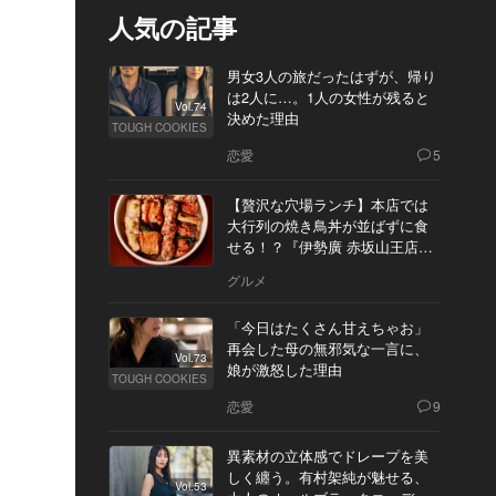
人気の記事
男女3人の旅だったはずが、帰り
は2人に…。1人の女性が残ると
Vol.74
決めた理由
TOUGH COOKIES
恋愛
5
【贅沢な穴場ランチ】本店では
大行列の焼き鳥丼が並ばずに食
せる！？『伊勢廣 赤坂山王店』
へ
グルメ
「今日はたくさん甘えちゃお」
再会した母の無邪気な一言に、
Vol.73
娘が激怒した理由
TOUGH COOKIES
恋愛
9
異素材の立体感でドレープを美
しく纏う。有村架純が魅せる、
Vol.53