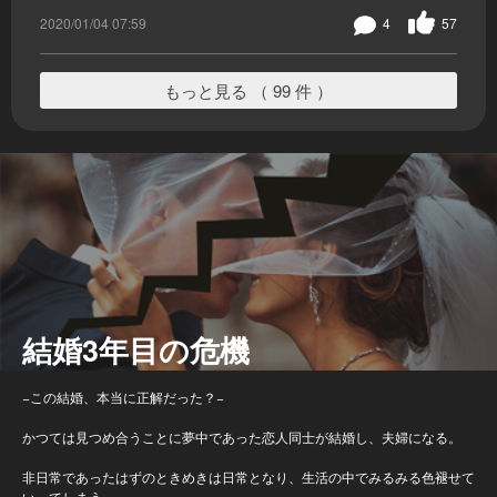
2020/01/04 07:59
4
57
もっと見る （ 99 件 ）
結婚3年目の危機
−この結婚、本当に正解だった？−
かつては見つめ合うことに夢中であった恋人同士が結婚し、夫婦になる。
非日常であったはずのときめきは日常となり、生活の中でみるみる色褪せて
いってしまう…。