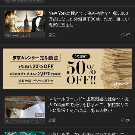
New Yorkに憧れて：海外移住で年収5,000
万超になった外銀男子30歳。だが、厳しい
現実に直面し…
Vol.1
恋愛
27
New Yorkに憧れて
スモールワールド〜上流階級の社会〜：友
人の結婚式で受付を頼まれて、招待客リス
トに驚愕！そこには、ある人物が
Vol.1
恋愛
26
スモールワールド～上流階級の社会～
口説ける男：女は心のオアシスを欲してい