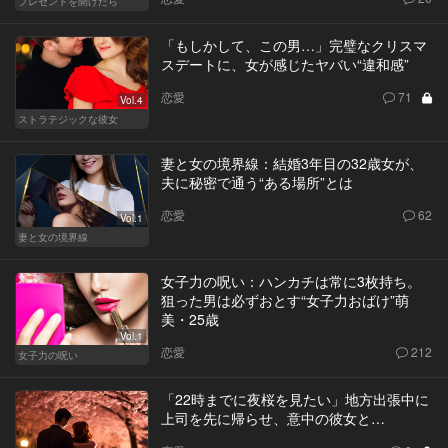
プレゼントを開けたら
「もしかして、この男…」完璧なクリスマ
スデートに、女が感じたヤバい“違和感”
恋愛
71
Vol.4
ストラテジックな彼女
妻と女の境界線：結婚3年目の32歳女が、
夫に秘密で通う“ある場所”とは
恋愛
62
Vol.1
妻と女の境界線
女子力の呪い：ハンカチは常に3枚持ち。
狙った男は必ずおとす“女子力おばけ”萌
美・25歳
Vol.1
恋愛
212
女子力の呪い
「22時までに夜桜を見たい」地方出張中に
上司を先に帰らせ、意中の彼女と…