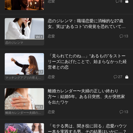
恋愛
8
恋のジレンマ：職場恋愛に消極的な27歳
女。実は“あるコト”の発覚を恐れていて…
恋愛
13
Vol.1
恋のジレンマ
「見られてたのね…」“あるもの”をストー
リーズにあげたことで、始まらなかった経
営者との恋
Vol.7
恋愛
27
マッチングアプリの答えあわせ【A】～SEASON2～
離婚カレンダー〜夫婦の正しい終わり
方〜：結婚5年。ある日突然、夫が突然家
を出たワケ
Vol.1
恋愛
13
離婚カレンダー〜夫婦の正しい終わり方〜
「モテる男は、聞き役に回る」恋愛ハウツ
ー本を実践する男。その結果はいかに…？