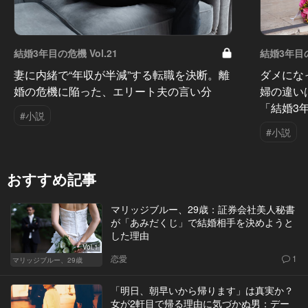
結婚3年目の危機 Vol.21
結婚3年目の
妻に内緒で“年収が半減”する転職を決断。離
ダメにな
婚の危機に陥った、エリート夫の言い分
婦の違い
「結婚3
#小説
#小説
おすすめ記事
マリッジブルー、29歳：証券会社美人秘書
が「あみだくじ」で結婚相手を決めようと
した理由
Vol.1
恋愛
1
マリッジブルー、29歳
「明日、朝早いから帰ります」は真実か？
女が2軒目で帰る理由に気づかぬ男：デー