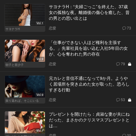
サヨナラH：“夫婦ごっこ”を終えた、37歳
女の孤独な夜。離婚後の傷心を癒した、昔
の男との思い出とは
Vol.1
恋愛
73
サヨナラH
「仕事ができない人ほど権利を主張す
る。」先輩社員を追い込む入社5年目の女
が、心を奪われた男の存在
Vol.9
恋愛
79
朝子と亜沙子
元カレと音信不通になって9か月。ようや
く居場所を突き止めた女が取った、恐ろし
すぎる行動
Vol.9
恋愛
53
振り返れば、そこにいる
プレゼントを開けたら：貞淑な妻が夫にね
だった、まさかのクリスマスプレゼントと
は…
Vol.1
恋愛
20