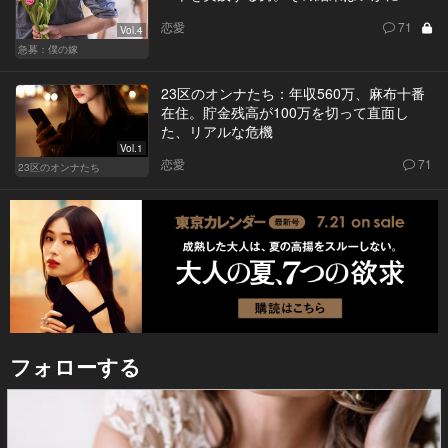
恋愛
71
Vol.4
急募：僕の嫁
23区のオンナたち：年収560万、麻布十番
在住。貯金残高が100万を切って直面し
た、リアルな危機
Vol.1
恋愛
71
23区のオンナたち
フォローする