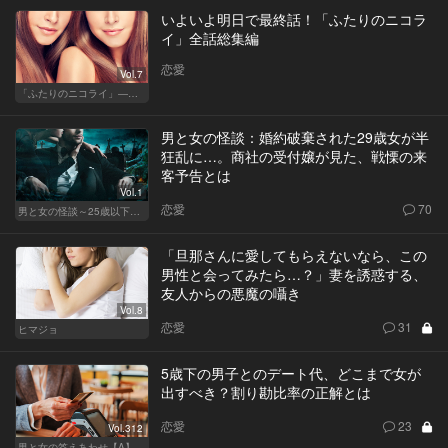
いよいよ明日で最終話！「ふたりのニコラ
イ」全話総集編
恋愛
Vol.7
「ふたりのニコライ」―作家・柴崎竜人の恋愛ストーリー
男と女の怪談：婚約破棄された29歳女が半
狂乱に…。商社の受付嬢が見た、戦慄の来
客予告とは
Vol.1
恋愛
70
男と女の怪談～25歳以下閲覧禁止～
「旦那さんに愛してもらえないなら、この
男性と会ってみたら…？」妻を誘惑する、
友人からの悪魔の囁き
Vol.8
恋愛
31
ヒマジョ
5歳下の男子とのデート代、どこまで女が
出すべき？割り勘比率の正解とは
恋愛
23
Vol.312
男と女の答えあわせ【A】