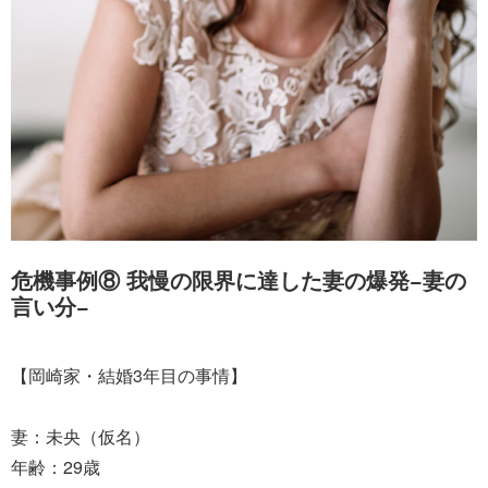
危機事例⑧ 我慢の限界に達した妻の爆発−妻の
言い分−
【岡崎家・結婚3年目の事情】
妻：未央（仮名）
年齢：29歳