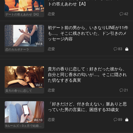
トの答えあわせ【A】
Vol.1
恋愛
42
デートの答えあわせ【A】
初デート前の男から、いきなりLINEが11件
も…。そこに残されていた、ドン引きのメ
ッセージ内容
Vol.6
恋愛
83
恋のカルボナーラ
貴方の香りに恋して：好きだった彼から、
自分と同じ香水の匂いが…。そこに隠され
た切なすぎる真実
Vol.1
恋愛
21
貴方の香りに恋して
「好きだけど、付き合えない」脈ありと思
っていた男の言葉に、困惑する33歳女
恋愛
89
Vol.10
9ルールズ～3ヵ月で結婚する方法～