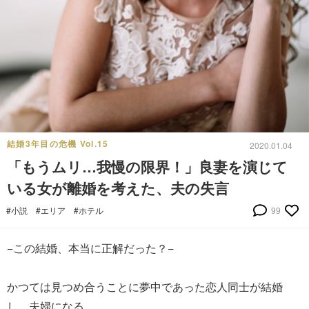
結婚3年目の危機 Vol.15
2020.01.04
「もうムリ…我慢の限界！」良妻を演じて
いる女が離婚を考えた、夫の失言
#小説
#エリア
#ホテル
99
−この結婚、本当に正解だった？−
かつては見つめ合うことに夢中であった恋人同士が結婚
し、夫婦になる。