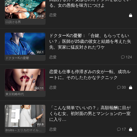
る。女の愚痴を味方につけよ
恋愛
Vol.8
口説ける男
ドクターKの憂鬱：「合鍵、もらってもい
い？」医師が25歳の彼女と結婚を考えた矢
先、実家に猛反対されたワケ
Vol.1
恋愛
124
ドクターKの憂鬱
恋愛も仕事も停滞ぎみの女が一転、成功ル
ートに。そのしたたかなテクニック
恋愛
30
Vol.11
東京戦略時代
「こんな簡単でいいの？」高額報酬に目が
くらむ女。初対面の男とマンションの一室
に入り…
Vol.6
恋愛
17
8rules～エリカのマイルール～