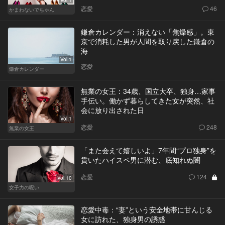
Vol.1
恋愛
46
かまわないでちゃん
鎌倉カレンダー：消えない「焦燥感」。東
京で消耗した男が人間を取り戻した鎌倉の
海
Vol.1
恋愛
鎌倉カレンダー
無業の女王：34歳、国立大卒、独身…家事
手伝い。働かず暮らしてきた女が突然、社
会に放り出された日
Vol.1
恋愛
248
無業の女王
「また会えて嬉しいよ」7年間“プロ独身”を
貫いたハイスペ男に潜む、底知れぬ闇
恋愛
124
Vol.10
女子力の呪い
恋愛中毒：“妻”という安全地帯に甘んじる
女に訪れた、独身男の誘惑