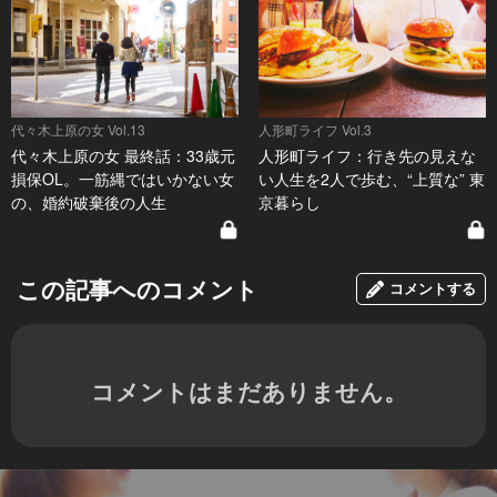
代々木上原の女 Vol.13
人形町ライフ Vol.3
代々木上原の女 最終話：33歳元
人形町ライフ：行き先の見えな
損保OL。一筋縄ではいかない女
い人生を2人で歩む、“上質な” 東
の、婚約破棄後の人生
京暮らし
この記事へのコメント
コメントする
コメントはまだありません。