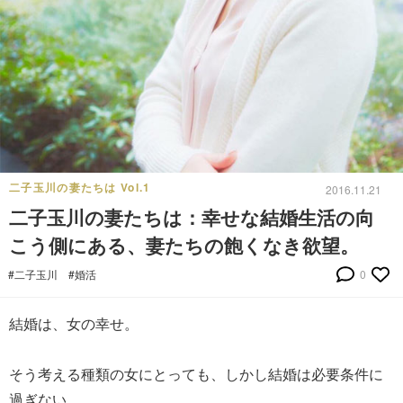
二子玉川の妻たちは Vol.1
2016.11.21
二子玉川の妻たちは：幸せな結婚生活の向
こう側にある、妻たちの飽くなき欲望。
#二子玉川
#婚活
0
結婚は、女の幸せ。
そう考える種類の女にとっても、しかし結婚は必要条件に
過ぎない。