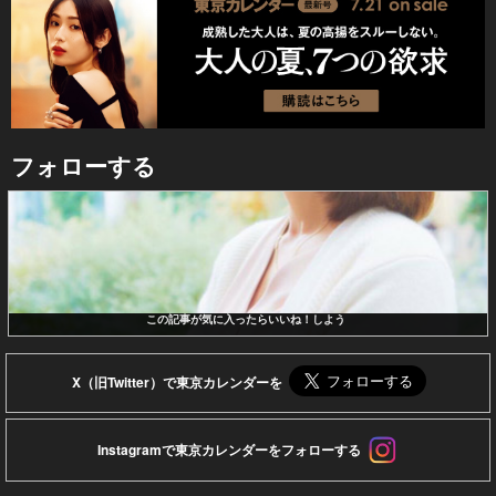
フォローする
この記事が気に入ったらいいね！しよう
X（旧Twitter）で東京カレンダーを
Instagramで東京カレンダーをフォローする