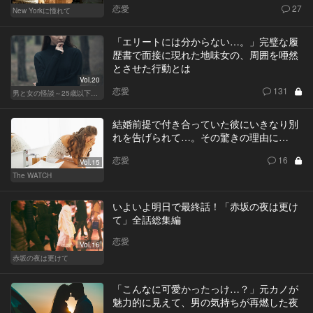
恋愛
27
New Yorkに憧れて
「エリートには分からない…。」完璧な履
歴書で面接に現れた地味女の、周囲を唖然
とさせた行動とは
Vol.20
恋愛
131
男と女の怪談～25歳以下閲覧禁止～
結婚前提で付き合っていた彼にいきなり別
れを告げられて…。その驚きの理由に…
恋愛
16
Vol.15
The WATCH
いよいよ明日で最終話！「赤坂の夜は更け
て」全話総集編
恋愛
Vol.16
赤坂の夜は更けて
「こんなに可愛かったっけ…？」元カノが
魅力的に見えて、男の気持ちが再燃した夜