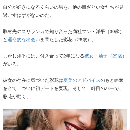
自分が好きになるくらいの男を、他の目ざとい女たちが見
過ごすはずがないのだ。
取材先のスリランカで知り合った商社マン・洋平（30歳）
と
運命的な出会い
を果たした彩花（26歳）。
しかし洋平には、付き合って2年になる
彼女・繭子（29歳）
がいる。
彼女の存在に気づいた彩花は
夏美のアドバイス
のもと略奪
を企て、ついに初デートを実現。そして二軒目のバーで、
彩花が動く。