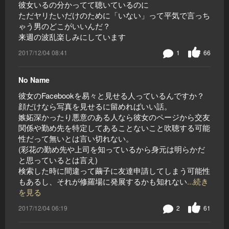
彼女いるの分かってて聴いているのに
ただヤリたいだけのために「いない」って平気で言っち
ゃう男のどこがいいんだ？
来週の波乱楽しみにしています
2017/12/04 08:41
1
66
No Name
彼女のFacebookを易々と見せる人っているんですか？
顔だけなら写真を見せるに留めればいい話。
嫉妬深かったり悪意のある人なら彼女のページから交友
関係や勤め先を特定してあることないこと吹聴する可能
性だって無いとは言い切れない。
(彩花の勤め先や上司を知っているから身元は明らかだ
と思っているとは言え)
検索した時に間違って繭子に友達申請してしまう可能性
もあるし、それが修羅場に発展するかも知れない
...続き
を見る
2017/12/04 06:19
2
61