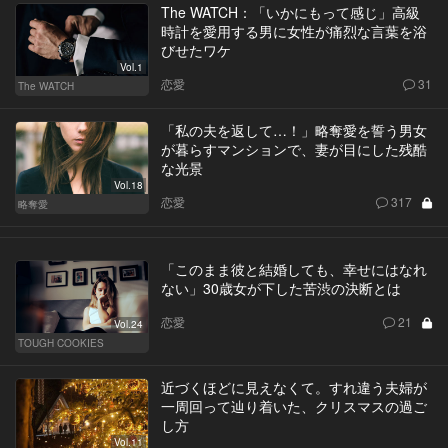
The WATCH：「いかにもって感じ」高級
時計を愛用する男に女性が痛烈な言葉を浴
びせたワケ
Vol.1
恋愛
31
The WATCH
「私の夫を返して…！」略奪愛を誓う男女
が暮らすマンションで、妻が目にした残酷
な光景
Vol.18
恋愛
317
略奪愛
「このまま彼と結婚しても、幸せにはなれ
ない」30歳女が下した苦渋の決断とは
恋愛
21
Vol.24
TOUGH COOKIES
近づくほどに見えなくて。すれ違う夫婦が
一周回って辿り着いた、クリスマスの過ご
し方
Vol.11