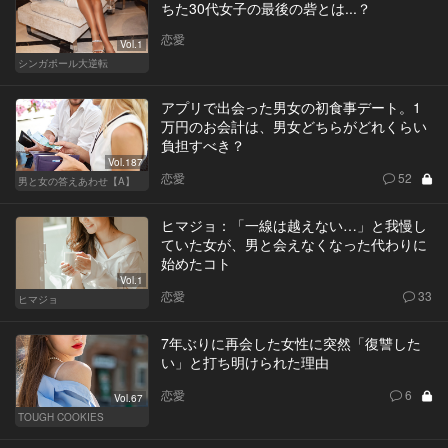
ちた30代女子の最後の砦とは...？
恋愛
Vol.1
シンガポール大逆転
アプリで出会った男女の初食事デート。1
万円のお会計は、男女どちらがどれくらい
負担すべき？
Vol.187
恋愛
52
男と女の答えあわせ【A】
ヒマジョ：「一線は越えない…」と我慢し
ていた女が、男と会えなくなった代わりに
始めたコト
Vol.1
恋愛
33
ヒマジョ
7年ぶりに再会した女性に突然「復讐した
い」と打ち明けられた理由
恋愛
6
Vol.67
TOUGH COOKIES