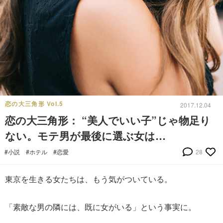
恋の大三角形 Vol.5
2017.12.04
恋の大三角形： “美人でいい子”じゃ物足り
ない。モテ男が最後に選ぶ女は…
#小説
#ホテル
#恋愛
28
東京を生きる女たちは、もう気がついている。
「素敵な男の隣には、既に女がいる」という事実に。