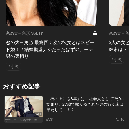
恋の大三角形 Vol.17
恋の大三角形 
恋の大三角形 最終回：次の彼女とはスピー
2人の女
ド婚！？結婚願望ナシだったはずの、モテ
結末は？
男の裏切り
#小説
#小説
おすすめ記事
「石の上にも3年」は、社会人として“死”の
始まり。27歳で取り残された男の行く末は
果たして…！？
Vol.1
恋愛
16
サラリーマン会計士・隆一の迷い