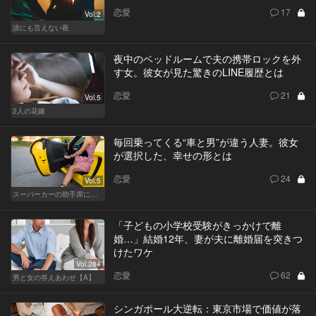
恋愛
17
Vol.2
誰にも言えない夜
夜中のベッドルームで夫の携帯ロックを外
す女。彼女が見た驚きのLINE履歴とは
恋愛
21
Vol.5
2人の花嫁
毎回乗ってくる“車と男”が違う人妻。彼女
が選択した、幸せの形とは
恋愛
24
Vol.5
スーパーカーの助手席に乗る女
「子どもの小学校受験がきっかけで離
婚…」結婚12年、妻が夫に離婚届を突きつ
けたワケ
Vol.284
恋愛
62
男と女の答えあわせ【A】
シンガポール大逆転：東京市場で価値が落