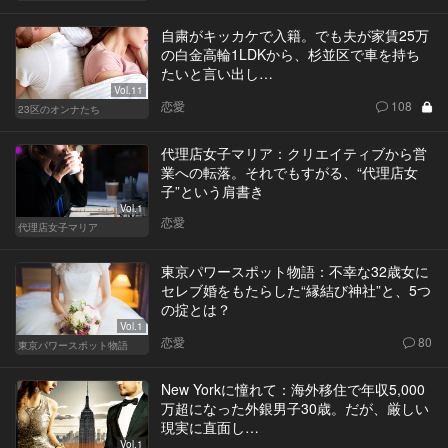
自粛がキッカケで入籍。でも夫が家賃25万
の白金高輪1LDKから、杉並区で車を持ち
たいと言い出し…
Vol.11
恋愛
108
23区のオンナたち
代理店女子マリア：クリエイティブから営
業への転落。それでもすがる、“代理店女
子”という肩書き
Vol.1
恋愛
代理店女子マリア
東京パワースポット物語：不幸な32歳女に
セレブ婚をもたらした“縁結び神社”と、5つ
の掟とは？
Vol.1
恋愛
80
東京パワースポット物語
New Yorkに憧れて：海外移住で年収5,000
万超になった外銀男子30歳。だが、厳しい
現実に直面し…
Vol.1