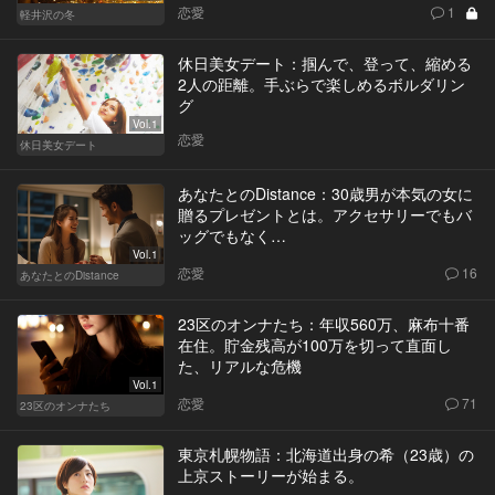
恋愛
1
軽井沢の冬
休日美女デート：掴んで、登って、縮める
2人の距離。手ぶらで楽しめるボルダリン
グ
Vol.1
恋愛
休日美女デート
あなたとのDistance：30歳男が本気の女に
贈るプレゼントとは。アクセサリーでもバ
ッグでもなく…
Vol.1
恋愛
16
あなたとのDistance
23区のオンナたち：年収560万、麻布十番
在住。貯金残高が100万を切って直面し
た、リアルな危機
Vol.1
恋愛
71
23区のオンナたち
東京札幌物語：北海道出身の希（23歳）の
上京ストーリーが始まる。