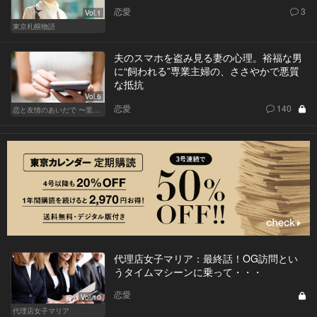
恋愛
3
Vol.1
東京札幌物語
夫のスマホを盗み見る妻の心理。裕福な男
に“飼われる”専業主婦の、ささやかで悪質
な抵抗
Vol.6
恋愛
140
恋と友情のあいだで 〜里奈 Ver.〜
代理店女子マリア：最終話！OG訪問とい
うタイムマシーンに乗って・・・
恋愛
Vol.10
代理店女子マリア