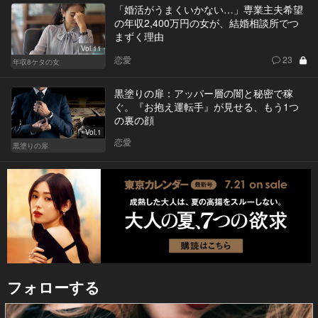
「婚活がうまくいかない…」専業主夫希望
の年収2,400万円の女が、結婚相談所でつ
まずく理由
Vol.11
恋愛
23
年収8ケタの女
黒塗りの扉：アッパー層の闇と秘密で稼
ぐ。『お抱え運転手』が見せる、もう1つ
の裏の顔
Vol.1
恋愛
黒塗りの扉
フォローする