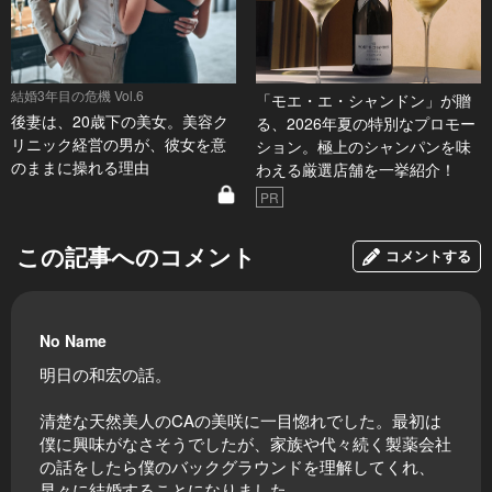
結婚3年目の危機 Vol.6
「モエ・エ・シャンドン」が贈
後妻は、20歳下の美女。美容ク
る、2026年夏の特別なプロモー
リニック経営の男が、彼女を意
ション。極上のシャンパンを味
のままに操れる理由
わえる厳選店舗を一挙紹介！
PR
この記事へのコメント
コメントする
No Name
明日の和宏の話。
清楚な天然美人のCAの美咲に一目惚れでした。最初は
僕に興味がなさそうでしたが、家族や代々続く製薬会社
の話をしたら僕のバックグラウンドを理解してくれ、
早々に結婚することになりました。