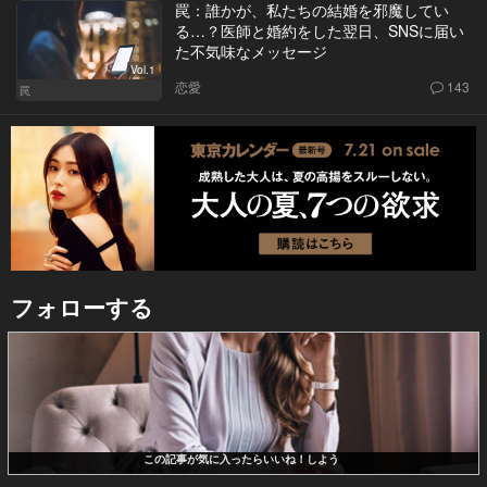
罠：誰かが、私たちの結婚を邪魔してい
る…？医師と婚約をした翌日、SNSに届い
た不気味なメッセージ
Vol.1
恋愛
143
罠
フォローする
この記事が気に入ったらいいね！しよう