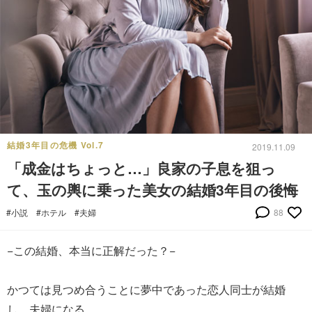
結婚3年目の危機 Vol.7
2019.11.09
「成金はちょっと…」良家の子息を狙っ
て、玉の輿に乗った美女の結婚3年目の後悔
#小説
#ホテル
#夫婦
88
−この結婚、本当に正解だった？−
かつては見つめ合うことに夢中であった恋人同士が結婚
し、夫婦になる。