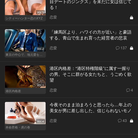
目デートのジンクス」を未だに女は信じて
る！
Vol.5
恋愛
シティーハンター恋のXYZ
「練馬区より、ハワイの方が近い」と豪語
する、青山で生まれ育った経営者の悲哀
恋愛
137
Vol.2
東京の中心で、地元愛をさけぶ
港区内格差：“港区特権階級”に属す一握り
の男。そこに群がる女たちと、うごめく欲
望
Vol.1
恋愛
4
港区内格差
今夜そのまま泊まろうと思ったら…年上の
美女が男に差し出した、信じられないモノ
恋愛
43
Vol.4
本命昇格・虎の巻