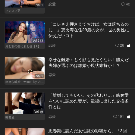
恋愛
42
Vol.1
マンスプ男
「コレさえ押さえておけば、女は落ちるの
に…」恵比寿在住29歳の女が、世の男性に
伝えたいコト
Vol.213
恋愛
26
男と女の答えあわせ【A】
幸せな離婚：もう顔も見たくない！膿んだ
夫婦が選ぶのは離婚か現状維持か！？
恋愛
Vol.1
幸せな離婚 written by 内埜さくら
「離婚してもいい。その代わり…」略奪愛
をついに認めた妻が、最後に出した交換条
件とは
Vol.19
恋愛
191
略奪愛
思春期に読んだ女性誌の影響から、「3回