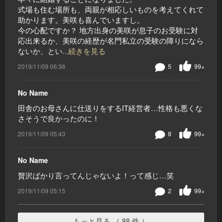
式場も住む場所も、両親が相応しいものを考えてくれて
助かります。美咲も喜んでいますし。
今の心配ですか？ 地方出身の美咲が息子のお受験に対
応出来るか、美咲の経歴が名門私立の受験の障りになら
ないか、とい
...続きを見る
2019/11/09 06:36
5
99+
No Name
田舎のお母さんに仕送りをするIT経営者…性格も悪くな
さそうで良かったのに！
2019/11/09 05:43
8
99+
No Name
贅沢ばかり言ってんじゃないよ！って感じ…笑
2019/11/09 05:15
2
99+
もっと見る （ 88 件 ）