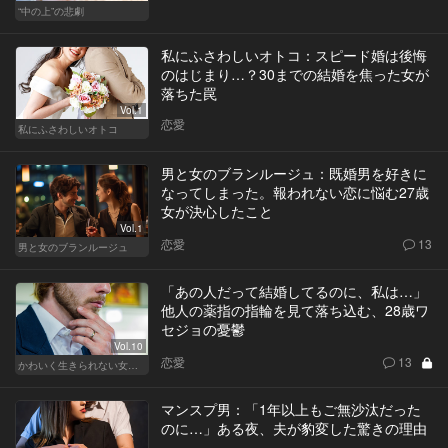
“中の上”の悲劇
私にふさわしいオトコ：スピード婚は後悔
のはじまり…？30までの結婚を焦った女が
落ちた罠
Vol.1
恋愛
私にふさわしいオトコ
男と女のブランルージュ：既婚男を好きに
なってしまった。報われない恋に悩む27歳
女が決心したこと
Vol.1
恋愛
13
男と女のブランルージュ
「あの人だって結婚してるのに、私は…」
他人の薬指の指輪を見て落ち込む、28歳ワ
セジョの憂鬱
Vol.10
恋愛
13
かわいく生きられない女たち
マンスプ男：「1年以上もご無沙汰だった
のに…」ある夜、夫が豹変した驚きの理由