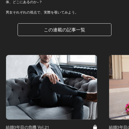
体、どこにあるのか−？
男女それぞれの視点で、実際を覗いてみよう。
この連載の記事一覧
結婚3年目の危機 Vol.21
結婚3年目の