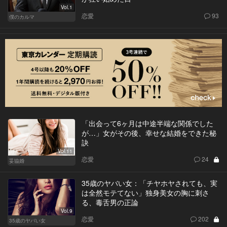
Vol.1
恋愛
93
僕のカルマ
「出会って6ヶ月は中途半端な関係でした
が…」女がその後、幸せな結婚をできた秘
訣
Vol.11
恋愛
24
妥協婚
35歳のヤバい女：「チヤホヤされても、実
は全然モテてない」独身美女の胸に刺さ
る、毒舌男の正論
Vol.9
恋愛
202
35歳のヤバい女