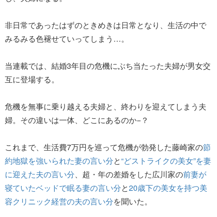
非日常であったはずのときめきは日常となり、生活の中で
みるみる色褪せていってしまう…。
当連載では、結婚3年目の危機にぶち当たった夫婦が男女交
互に登場する。
危機を無事に乗り越える夫婦と、終わりを迎えてしまう夫
婦。その違いは一体、どこにあるのか−？
これまで、生活費7万円を巡って危機が勃発した藤崎家の
節
約地獄を強いられた妻の言い分
と
“どストライクの美女”を妻
に迎えた夫の言い分
、超・年の差婚をした広川家の
前妻が
寝ていたベッドで眠る妻の言い分
と
20歳下の美女を持つ美
容クリニック経営の夫の言い分
を聞いた。