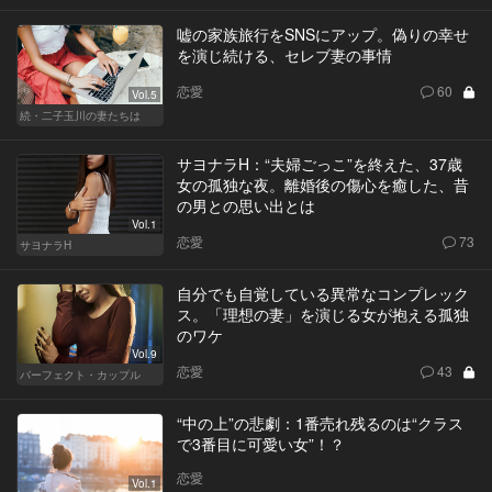
嘘の家族旅行をSNSにアップ。偽りの幸せ
を演じ続ける、セレブ妻の事情
恋愛
60
Vol.5
続・二子玉川の妻たちは
サヨナラH：“夫婦ごっこ”を終えた、37歳
女の孤独な夜。離婚後の傷心を癒した、昔
の男との思い出とは
Vol.1
恋愛
73
サヨナラH
自分でも自覚している異常なコンプレック
ス。「理想の妻」を演じる女が抱える孤独
のワケ
Vol.9
恋愛
43
パーフェクト・カップル
“中の上”の悲劇：1番売れ残るのは“クラス
で3番目に可愛い女”！？
恋愛
Vol.1