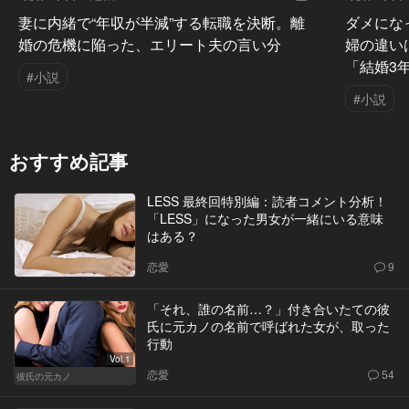
妻に内緒で“年収が半減”する転職を決断。離
ダメにな
婚の危機に陥った、エリート夫の言い分
婦の違い
「結婚3
#小説
#小説
おすすめ記事
LESS 最終回特別編：読者コメント分析！
「LESS」になった男女が一緒にいる意味
はある？
恋愛
9
「それ、誰の名前…？」付き合いたての彼
氏に元カノの名前で呼ばれた女が、取った
行動
Vol.1
恋愛
54
彼氏の元カノ