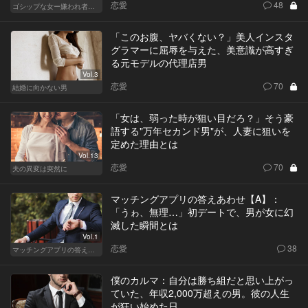
恋愛
48
ゴシップな女ー嫌われ者のカレンが死んだー
「このお腹、ヤバくない？」美人インスタ
グラマーに屈辱を与えた、美意識が高すぎ
る元モデルの代理店男
Vol.3
恋愛
70
結婚に向かない男
「女は、弱った時が狙い目だろ？」そう豪
語する"万年セカンド男"が、人妻に狙いを
定めた理由とは
Vol.13
恋愛
70
夫の異変は突然に
マッチングアプリの答えあわせ【A】：
「うゎ、無理…」初デートで、男が女に幻
滅した瞬間とは
Vol.1
恋愛
38
マッチングアプリの答えあわせ【A】～SEASON2～
僕のカルマ：自分は勝ち組だと思い上がっ
ていた、年収2,000万超えの男。彼の人生
が狂い始めた日