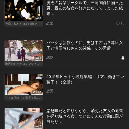
慶應の音楽サークルで、三角関係に陥った
男。親友の彼女を好きになってしまった結
果…
Vol.8
恋愛
15
今日、私たちはあの街で
バッグは新作なのに、男は中古品？港区女
子と港区おじさんの関係。その矛盾
恋愛
Vol.2
港区おじさんコレクション
2015年ヒット小説総集編：リアル働きマン
葉子！（全話）
恋愛
Vol.18
リアル働きマン葉子！黒革の編集手帳 written by 内埜さくら
悪趣味だと知りながら、消えた友人の過去
を探り続ける女。ついにそんな行動に罰が
当たり…
Vol.7