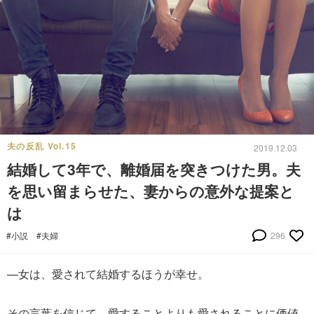
夫の反乱 Vol.15
2019.12.03
結婚して3年で、離婚届を突きつけた男。夫
を思い留まらせた、妻からの意外な提案と
は
#小説
#夫婦
296
—女は、愛されて結婚するほうが幸せ。
その言葉を信じて、愛することよりも愛されることに価値