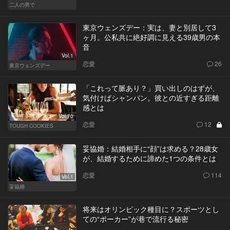
二人の男で
東京ウェンズデー：実は、妻と別居して3
ヶ月。公私共に絶好調に見える39歳男の本
音
Vol.1
恋愛
26
東京ウェンズデー
「これって脈あり？」買い出しのはずが、
気付けばシャンパン。彼との近すぎる距離
感とは
Vol.70
恋愛
12
TOUGH COOKIES
妥協婚：結婚相手に“顔”は求める？28歳女
が、結婚するために諦めた1つの条件とは
恋愛
114
Vol.1
妥協婚
将来はオリンピック種目に？スポーツとし
ての“ポーカー”が巷で流行る秘密