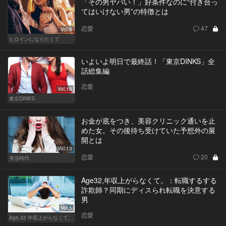
「その男ヤバい！」好条件なのに“付き合っ
てはいけない男”の特徴とは
恋愛
47
Vol.6
ヒロインになりたくて
いよいよ明日で最終話！「東京DINKS」全
話総集編
恋愛
Vol.16
東京DINKS
お金が底をつき、美容クリニック通いを止
めた女。その後待ち受けていた予想外の展
開とは
Vol.13
恋愛
20
美活時代
Age32,年収上がらなくて。：転職するする
詐欺師？同期にディスられ転職を決意する
男
Vol.1
恋愛
Age,32 年収上がらなくて。