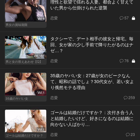
理性と欲望で揺れる人妻。都合よく甘えて
いた男から仕掛けられた逆襲
恋愛
57
Vol.6
男女の賞味期限
タクシーで、デート相手の彼女と帰宅。毎
回、女が家の少し手前で降りたがるのはナ
ゼ…？
Vol.151
恋愛
76
男と女の答えあわせ【Q】
35歳のヤバい女：27歳が女のピークなん
て、昭和の話でしょ？30代女が、若い女よ
り俄然モテる理由
Vol.1
恋愛
259
35歳のヤバい女
ゴールは結婚だけですか？：次付き合う人
と結婚したいけど、好きになるのは結婚に
向かない人ばかり…
Vol.1
恋愛
23
ゴールは結婚だけですか？