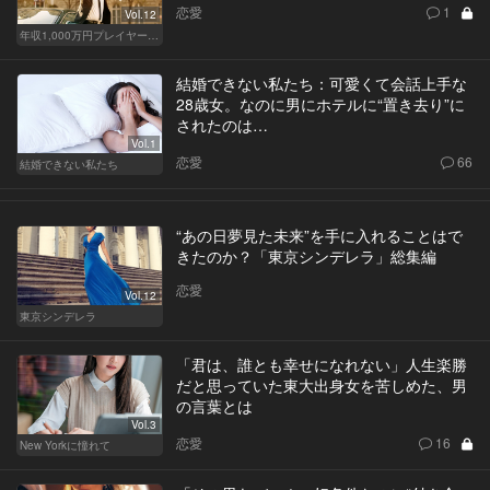
恋愛
1
Vol.12
年収1,000万円プレイヤーの家計簿
結婚できない私たち：可愛くて会話上手な
28歳女。なのに男にホテルに“置き去り”に
されたのは…
Vol.1
恋愛
66
結婚できない私たち
“あの日夢見た未来”を手に入れることはで
きたのか？「東京シンデレラ」総集編
恋愛
Vol.12
東京シンデレラ
「君は、誰とも幸せになれない」人生楽勝
だと思っていた東大出身女を苦しめた、男
の言葉とは
Vol.3
恋愛
16
New Yorkに憧れて