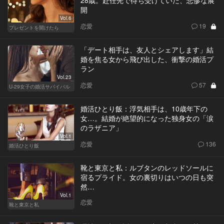
開
Vol.6
恋愛
19
プレゼントを開けたら
「デート相手は、友人とシェアします」結
婚を焦る女から飛び出した、衝撃の婚活プ
ラン
Vol.23
恋愛
57
U-29女子の婚活サバイバル
婚活ひとり飯：浮気相手は、10歳年下の
女…。結婚が絶望的になった独身女の「涙
のラザニア」
Vol.1
恋愛
136
婚活ひとり飯
靴と東京と私：ルブタンのレッドソールに
宿るプライド。女の裏切りはいつの日も突
然…
Vol.1
恋愛
靴と東京と私