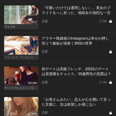
「可愛いだけでは通用しない」。美女のプ
ライドをへし折った、地味女の強烈な一言
恋愛
66
Vol.7
美女失脚
アラサー既婚者のInstagramは幸せの押し
売り？嫉妬が渦巻くSNSの世界
恋愛
Vol.9
フォックス・アンブレラの男
初デートは高級フレンチ、2回目のデート
は居酒屋をチョイス。35歳男性の意図は？
恋愛
44
Vol.289
男と女の答えあわせ【Q】
「お母さんみたい」恋人が心を開いて言っ
た言葉に、女は絶望しか感じない
恋愛
Vol.4