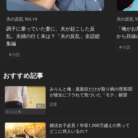
夫の反乱 Vol.14
夫の反乱 Vo
調子に乗っていた妻に、夫が起こした反
「俺がお
乱。夫婦の行く末は？「夫の反乱」全話総
から目線
集編
#小説
#小説
おすすめ記事
みりんと俺：真面目だけが取り柄の理系SE
が彼女にフラれて気づいた「モテ」願望
恋愛
Vol.1
みりんと俺
婚活女子必見！年収1,000万越えの男って
どこに何人いるの？