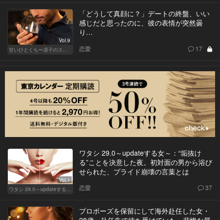
「どうして真顔に？」デートの終盤、いい
感じだと思ったのに、彼の表情が突然曇
り…
Vol.9
恋愛
17
甘いひとくち〜凛子のスイーツ探訪記〜
ワタシ 29.0～updateする女～：“垢抜け
る”ことを決意した夜。初対面の男から浴び
せられた、プライド崩壊の言葉とは
Vol.1
恋愛
37
ワタシ 29.0～updateする女～
プロポーズを保留にして海外赴任した女・
28歳。赴任先で待ち受けていた、悲惨な展