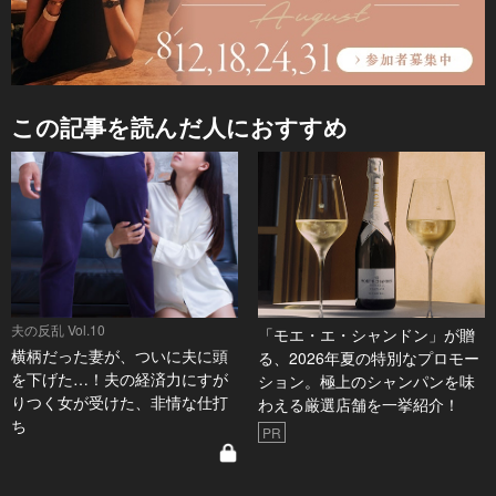
この記事を読んだ人におすすめ
夫の反乱 Vol.10
「モエ・エ・シャンドン」が贈
横柄だった妻が、ついに夫に頭
る、2026年夏の特別なプロモー
を下げた…！夫の経済力にすが
ション。極上のシャンパンを味
りつく女が受けた、非情な仕打
わえる厳選店舗を一挙紹介！
ち
PR