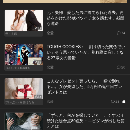
元・夫婦：愛した男に捨てられた過去。再
起をかけた35歳バツイチ女を惑わす、残酷
な運命
Vol.1
恋愛
74
元・夫婦
TOUGH COOKIES：「割り切った関係でい
い」そう思っていたが、別れ際に寂しくな
る27歳女の憂鬱
Vol.1
恋愛
20
TOUGH COOKIES
こんなプレゼント貰ったら、一瞬で別れ
る…。女が失望した、5万円の誕生日プレ
ゼントとは
Vol.5
恋愛
28
プレゼントを開けたら
「ずっと、何かを探していた」。くすぶり
続けた総合点80点男・エビダンが出した答
えとは