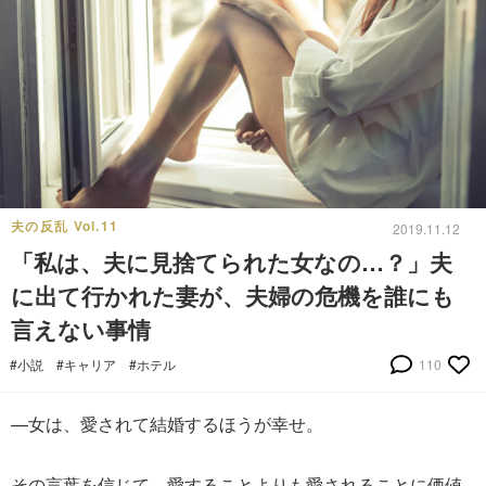
夫の反乱 Vol.11
2019.11.12
「私は、夫に見捨てられた女なの…？」夫
に出て行かれた妻が、夫婦の危機を誰にも
言えない事情
#小説
#キャリア
#ホテル
110
—女は、愛されて結婚するほうが幸せ。
その言葉を信じて、愛することよりも愛されることに価値