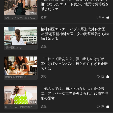
組”になったエリート女が、地元で劣等感を
感じたワケ
Vol.5
恋愛
64
人生、こんなハズじゃなかった。～ハイスペの憂鬱～
精神科医エレナ： バブル系形成外科女医
vs 清楚系精神科女医。女の衝撃報告から物
語は始まる。
Vol.1
恋愛
精神科医エレナ
「これって脈あり？」買い出しのはずが、
気付けばシャンパン。彼との近すぎる距離
感とは
Vol.70
恋愛
12
TOUGH COOKIES
「他の人では、満たされない…」既婚男
に、アッパーな世界を教えられた26歳料理
家の憂鬱
Vol.4
恋愛
50
スーパーカーの助手席に乗る女