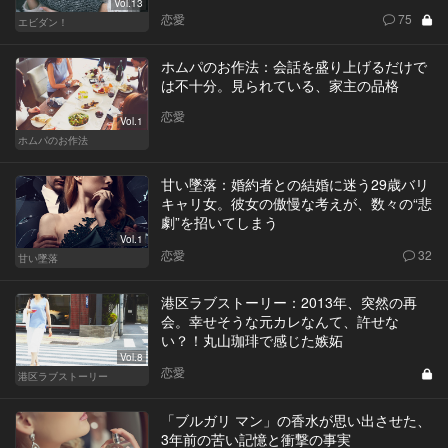
Vol.13
恋愛
75
エビダン！
ホムパのお作法：会話を盛り上げるだけで
は不十分。見られている、家主の品格
恋愛
Vol.1
ホムパのお作法
甘い墜落：婚約者との結婚に迷う29歳バリ
キャリ女。彼女の傲慢な考えが、数々の“悲
劇”を招いてしまう
Vol.1
恋愛
32
甘い墜落
港区ラブストーリー：2013年、突然の再
会。幸せそうな元カレなんて、許せな
い？！丸山珈琲で感じた嫉妬
Vol.8
恋愛
港区ラブストーリー
「ブルガリ マン」の香水が思い出させた、
3年前の苦い記憶と衝撃の事実