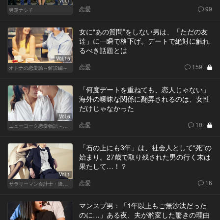
Vol.1
恋愛
99
男運ナシ子
女に“あの質問”をしない男は、「ただの友
達」に一瞬で格下げ。デートで絶対に触れ
るべき話題とは
Vol.15
恋愛
159
オトナの恋愛論～解説編～
「何度デートを重ねても、恋人じゃない」
海外の曖昧な関係に翻弄されるのは、女性
だけじゃなかった
Vol.6
恋愛
10
ニューヨーク恋愛物語～商社マン遥斗の場合～
「石の上にも3年」は、社会人として“死”の
始まり。27歳で取り残された男の行く末は
果たして…！？
Vol.1
恋愛
16
サラリーマン会計士・隆一の迷い
マンスプ男：「1年以上もご無沙汰だった
のに…」ある夜、夫が豹変した驚きの理由