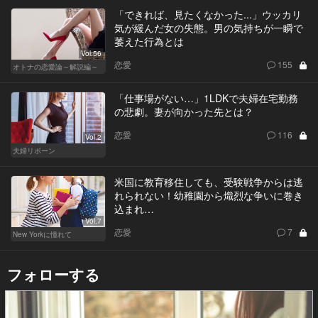
「できれば、見たくなかった...」ウッカリ
気が緩んだ女の失態。男の気持ちが一瞬で
萎えた行為とは
Vol.56
恋愛
155
オトナの恋愛論～解説編～
「仕事場がない…」1LDKで夫婦在宅勤務
の悲劇。妻が向かった先とは？
恋愛
116
Vol.2
夫婦リボーン
米国に教育移住しても、受験戦争からは逃
れられない！幼稚園から熾烈な争いに巻き
込まれ…
Vol.7
恋愛
7
New Yorkに憧れて
フォローする