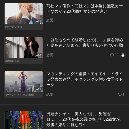
商社マン優作：商社マンは本当に無敵カー
ドなのか？20代商社マンの勘違い
恋愛
Vol.1
商社マン優作
「就活もやめて結婚したのに…」夢を諦め
た妻を追い詰める、裏切り夫のヤバい行動
恋愛
32
Vol.6
再構築夫婦
マウンティングの虚像：モヤモヤ・イライ
ラ発言の連発。ボクシング状態の女子会ト
ーク
Vol.1
恋愛
1
マウンティングの虚像
男運ナシ子：「美人なのに、男運ゼ
ロ…」。20代を残念男に捧げた32歳女が、
最後の婚活に挑むワケ