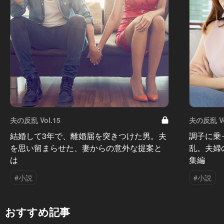
夫の反乱 Vol.15
夫の反乱 Vo
結婚して3年で、離婚届を突きつけた男。夫
調子に乗
を思い留まらせた、妻からの意外な提案と
乱。夫婦
は
集編
#小説
#小説
おすすめ記事