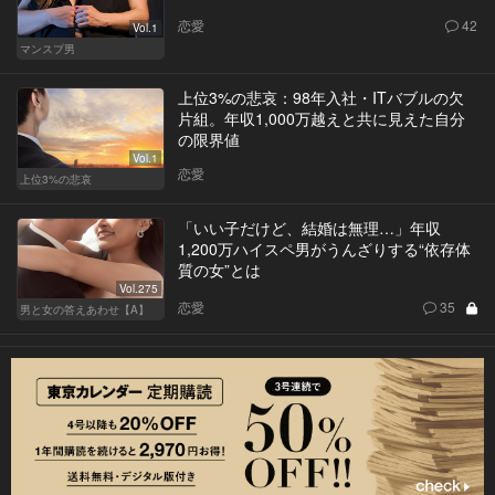
恋愛
42
Vol.1
マンスプ男
上位3%の悲哀：98年入社・ITバブルの欠
片組。年収1,000万越えと共に見えた自分
の限界値
Vol.1
恋愛
上位3%の悲哀
「いい子だけど、結婚は無理…」年収
1,200万ハイスペ男がうんざりする“依存体
質の女”とは
Vol.275
恋愛
35
男と女の答えあわせ【A】