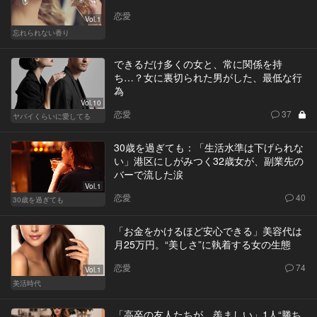
恋愛
Vol.1
忘れられない香り
できるだけ多くの女と、常に関係を持
ち…？女に裏切られた男がした、最低な行
為
Vol.10
恋愛
37
ヤバイくらいに愛してる
30歳を過ぎても：「生活水準は下げられな
い」港区にしがみつく32歳女が、副業先の
バーで流した涙
Vol.1
恋愛
40
30歳を過ぎても
「お金をかけるほど安心できる」美容代は
月25万円。“美しさ”に執着する女の生態
恋愛
74
Vol.1
美活時代
「高卒の友人たちが、羨ましい」1人“勝ち