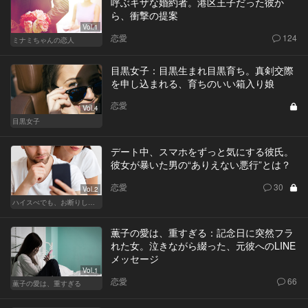
呼ぶキザな婚約者。港区王子だった彼か
ら、衝撃の提案
Vol.1
恋愛
124
ミナミちゃんの恋人
目黒女子：目黒生まれ目黒育ち。真剣交際
を申し込まれる、育ちのいい箱入り娘
恋愛
Vol.4
目黒女子
デート中、スマホをずっと気にする彼氏。
彼女が暴いた男の“ありえない悪行”とは？
恋愛
30
Vol.2
ハイスぺでも、お断りします！
薫子の愛は、重すぎる：記念日に突然フラ
れた女。泣きながら綴った、元彼へのLINE
メッセージ
Vol.1
恋愛
66
薫子の愛は、重すぎる