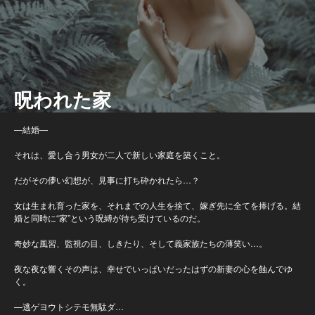
呪われた家
―結婚―
それは、愛し合う男女が二人で新しい家庭を築くこと。
だがその儚い幻想が、見事に打ち砕かれたら…？
女は生まれ育った家を、それまでの人生を捨て、嫁ぎ先に全てを捧げる。結
婚と同時に“家”という呪縛が待ち受けているのだ。
奇妙な風習、監視の目、しきたり、そして義家族たちの薄笑い…。
夜な夜な響くその声は、幸せでいっぱいだったはずの新妻の心を蝕んでゆ
く。
―逃ゲヨウトシテモ無駄ダ…