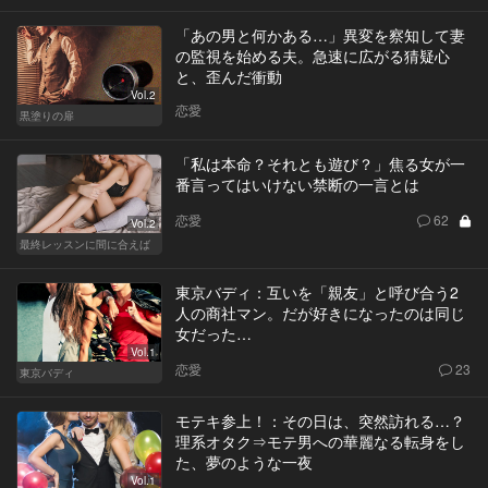
「あの男と何かある…」異変を察知して妻
の監視を始める夫。急速に広がる猜疑心
と、歪んだ衝動
Vol.2
恋愛
黒塗りの扉
「私は本命？それとも遊び？」焦る女が一
番言ってはいけない禁断の一言とは
恋愛
62
Vol.2
最終レッスンに間に合えば
東京バディ：互いを「親友」と呼び合う2
人の商社マン。だが好きになったのは同じ
女だった…
Vol.1
恋愛
23
東京バディ
モテキ参上！：その日は、突然訪れる…？
理系オタク⇒モテ男への華麗なる転身をし
た、夢のような一夜
Vol.1