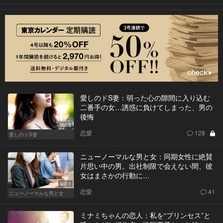
愛しのドS妻：弱った心の隙間に入り込む
二番手の女…誘惑に負けてしまった、男の
後悔
Vol.5
恋愛
128
愛しのドS妻
ニューノーマルな男と女：同期女性に絶賛
片思い中の男。出社制限で会えない間、彼
女はまさかの行動に…
Vol.1
恋愛
41
ニューノーマルな男と女
ミナミちゃんの恋人：私を“プリンセス”と