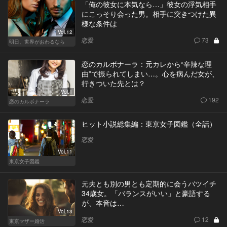
「俺の彼女に本気なら…」彼女の浮気相手
にこっそり会った男。相手に突きつけた異
様な条件は
Vol.12
恋愛
73
明日、世界がおわるなら
恋のカルボナーラ：元カレから“辛辣な理
由”で振られてしまい…。心を病んだ女が、
行きついた先とは？
Vol.1
恋愛
192
恋のカルボナーラ
ヒット小説総集編：東京女子図鑑（全話）
恋愛
Vol.11
東京女子図鑑
元夫とも別の男とも定期的に会うバツイチ
34歳女。「バランスがいい」と豪語する
が、本音は…
Vol.13
恋愛
12
東京マザー婚活