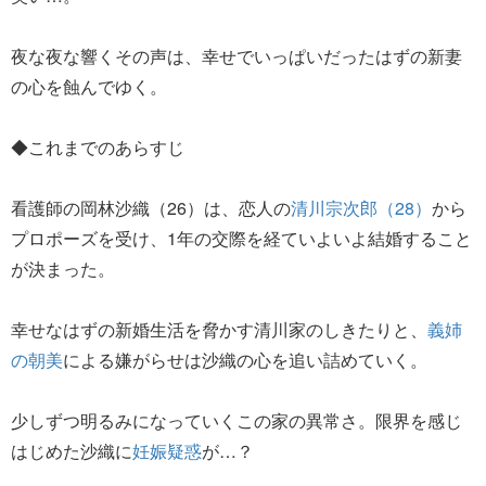
夜な夜な響くその声は、幸せでいっぱいだったはずの新妻
の心を蝕んでゆく。
◆これまでのあらすじ
看護師の岡林沙織（26）は、恋人の
清川宗次郎（28）
から
プロポーズを受け、1年の交際を経ていよいよ結婚すること
が決まった。
幸せなはずの新婚生活を脅かす清川家のしきたりと、
義姉
の朝美
による嫌がらせは沙織の心を追い詰めていく。
少しずつ明るみになっていくこの家の異常さ。限界を感じ
はじめた沙織に
妊娠疑惑
が…？