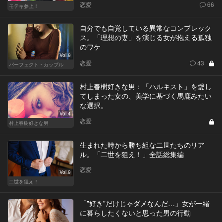
恋愛
66
モテキ参上！
自分でも自覚している異常なコンプレック
ス。「理想の妻」を演じる女が抱える孤独
のワケ
Vol.9
恋愛
43
パーフェクト・カップル
村上春樹好きな男：「ハルキスト」を愛し
てしまった女の、美学に基づく馬鹿みたい
な選択。
Vol.4
恋愛
村上春樹好きな男
生まれた時から勝ち組な二世たちのリア
ル。「二世を狙え！」全話総集編
恋愛
Vol.9
二世を狙え！
「”好き”だけじゃダメなんだ…」女が一緒
に暮らしたくないと思った男の行動