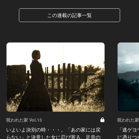
この連載の記事一覧
呪われた家 Vol.13
呪われた家 V
いよいよ決別の時・・・。「あの家には戻
「逃ゲヨ
らない」と決意した女に忍び寄る、足音の
に憑りつ