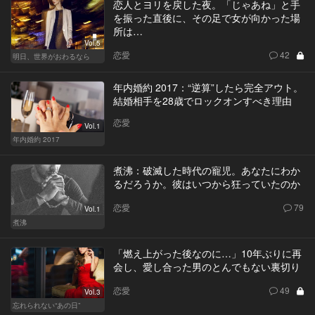
恋人とヨリを戻した夜。「じゃあね」と手
を振った直後に、その足で女が向かった場
所は…
Vol.5
恋愛
42
明日、世界がおわるなら
年内婚約 2017：“逆算”したら完全アウト。
結婚相手を28歳でロックオンすべき理由
恋愛
Vol.1
年内婚約 2017
煮沸：破滅した時代の寵児。あなたにわか
るだろうか。彼はいつから狂っていたのか
恋愛
79
Vol.1
煮沸
「燃え上がった後なのに…」10年ぶりに再
会し、愛し合った男のとんでもない裏切り
恋愛
49
Vol.3
忘れられない“あの日”