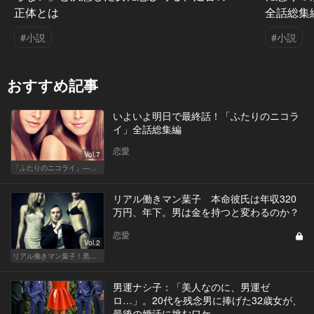
正体とは
全話総集
#小説
#小説
おすすめ記事
いよいよ明日で最終話！「ふたりのニコラ
イ」全話総集編
恋愛
Vol.7
「ふたりのニコライ」―作家・柴崎竜人の恋愛ストーリー
リアル働きマン葉子 本命彼氏は年収320
万円、年下。男は金を持つと変わるのか？
恋愛
Vol.2
リアル働きマン葉子！黒革の編集手帳 written by 内埜さくら
男運ナシ子：「美人なのに、男運ゼ
ロ…」。20代を残念男に捧げた32歳女が、
最後の婚活に挑むワケ