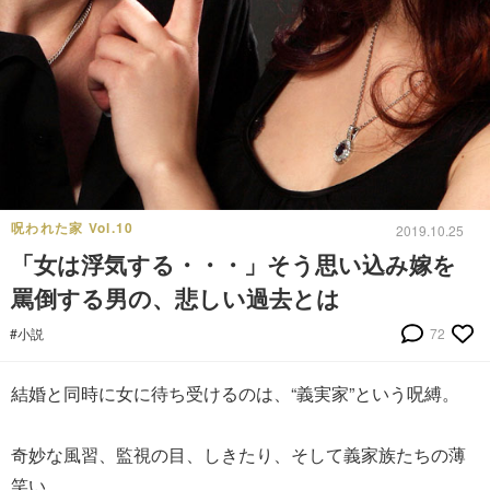
呪われた家 Vol.10
2019.10.25
「女は浮気する・・・」そう思い込み嫁を
罵倒する男の、悲しい過去とは
#小説
72
結婚と同時に女に待ち受けるのは、“義実家”という呪縛。
奇妙な風習、監視の目、しきたり、そして義家族たちの薄
笑い…。