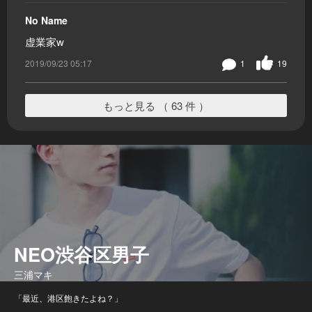
No Name
虚業家w
2019/09/23 05:17
1
19
もっと見る （ 63 件 ）
NEO渋谷区男子
三浦マキ
「最近、港区飽きたよね？」