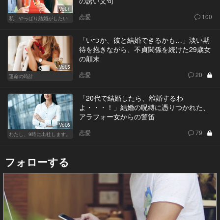
の誘い文句
Vol.1
恋愛
100
私、やっぱり結婚がしたい
「いつか、彼と結婚できるかも…」淡い期
待を抱きながら、不貞関係を続けた29歳女
の顛末
Vol.5
恋愛
20
運命の時計
「20代で結婚したら、離婚するわ
よ・・・！」結婚の呪縛に憑りつかれた、
アラフォー女からの警笛
Vol.6
恋愛
79
わたし、9時に出社します。
フォローする