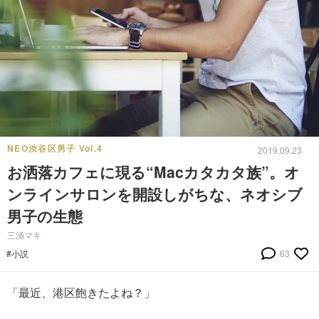
NEO渋谷区男子 Vol.4
2019.09.23
お洒落カフェに現る“Macカタカタ族”。オ
ンラインサロンを開設しがちな、ネオシブ
男子の生態
三浦マキ
#小説
63
「最近、港区飽きたよね？」