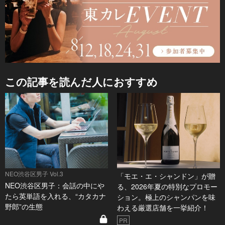
この記事を読んだ人におすすめ
NEO渋谷区男子 Vol.3
「モエ・エ・シャンドン」が贈
NEO渋谷区男子：会話の中にや
る、2026年夏の特別なプロモー
たら英単語を入れる、“カタカナ
ション。極上のシャンパンを味
野郎”の生態
わえる厳選店舗を一挙紹介！
PR