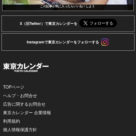
この記事が気に入ったらいいね！しよう
X（旧Twitter）で東京カレンダーを
Instagramで東京カレンダーをフォローする
TOPページ
ヘルプ・お問合せ
広告に関するお問合せ
東京カレンダー 企業情報
利用規約
個人情報保護方針