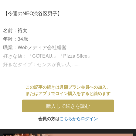
【今週のNEO渋谷区男子】
名前：裕太
年齢：34歳
職業：Webメディア会社経営
好きな店：『COTEAU.』『Pizza Slice』
好きなタイプ：センスが良い人 ......
この記事の続きは月額プラン会員への加入、
またはアプリでコイン購入をすると読めます
購入して続きを読む
会員の方は
こちらからログイン