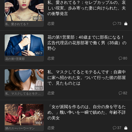
私、愛されてる？：セレブカップルの、哀
しい現実。歩み寄った妻に向けられた、夫
の衝撃発言
Vol.11
恋愛
73
私、愛されてる？
花の第1営業部：40歳までに部長になる！
広告代理店の花形部署で働く男（35歳）の
野心
Vol.1
恋愛
80
花の第1営業部
私、マスクしてるとモテるんです：自粛中
に家へ招かれた女。ついて行った彼の部屋
で、見たものとは
Vol.1
恋愛
82
私、マスクしてるとモテるんです
「女が派閥を作るのは、自分の身を守るた
め。」醜い争いを一瞬で鎮めた、年齢不詳
の美女
Vol.4
恋愛
37
隣のスーパーウーマン