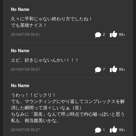
No Name
久々に平和じゃない終わり方でしたね！
でも菜穂ナイス！
2019/07/05 05:21
2
99+
No Name
エビ、好きじゃないんかい！！！
2019/07/05 05:21
7
99+
No Name
うわっ！！ビックリ！
でも、マウンティングにやり返してコンプレックスを解
消した瞬間って清々しいなぁ（笑）
ちなみに「親友」なんて呼ぶ時点で内心嘘っぽいと思う
私も、相当腹黒いかな。
2019/07/05 05:27
1
99+