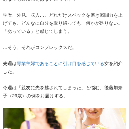
学歴、外見、収入…。どれだけスペックを磨き戦闘力を上
げても、どんなに自分を取り繕っても、何かが足りない。
「劣っている」と感じてしまう。
…そう、それがコンプレックスだ。
先週は
専業主婦であることに引け目を感じている
女を紹介
した。
今週は「親友に先を越されてしまった」と悩む、後藤加奈
子（29歳）の例をお届けする。