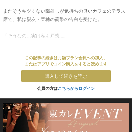
まだそうキツくない陽射しが気持ちの良いカフェのテラス
席で、私は親友・菜穂の衝撃の告白を受けた。
「そうなの…実は私も戸惑......
この記事の続きは月額プラン会員への加入、
またはアプリでコイン購入をすると読めます
購入して続きを読む
会員の方は
こちらからログイン