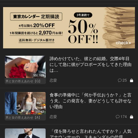
諦めかけていた、彼との結婚。交際4年目
にして急に彼がプロポーズをしてきた理由
は…
Vol.169
恋愛
25
男と女の答えあわせ【Q】
食事の準備中に「何か手伝おうか？」と言
う夫。この発言を、妻がどうしても許せな
い理由
Vol.43
恋愛
174
男と女の答えあわせ【A】
「僕を降ろせと言われたんですか？」人気
アナウンサーの、スキャンダルの代償