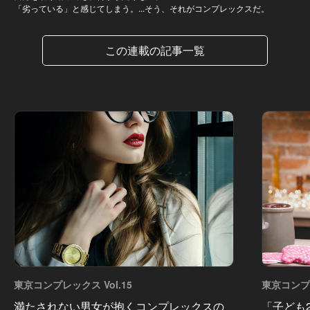
「劣っている」と感じてしまう。...そう、それがコンプレックスだ。
この連載の記事一覧
東京コンプレックス Vol.15
東京コンプレ
満たされない男女が抱くコンプレックスの
「子ども