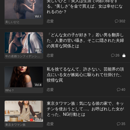
美しいひと：美人は生涯で3億の得をす
る。“美しさ”を金で買えば、女は幸せにな
れるのか？
Vol.1
恋愛
302
美しいひと
「どんな女の子が好き？」若い男を翻弄し
た、人妻の甘い囁き。そこに隠された夫婦
の異常な関係とは
Vol.7
恋愛
26
年の差婚コンフィデンシャル
私を捨てるなんて、許さない。芸能界の頂
点にいる女が嫉妬心に駆られて仕掛けた、
狡猾な罠
Vol.8
恋愛
40
Who？
東京タワマン族：気になる彼の家で、キッ
チンを使おうとして…。お呼ばれした女が
とった、NG行動とは
Vol.1
恋愛
35
東京タワマン族