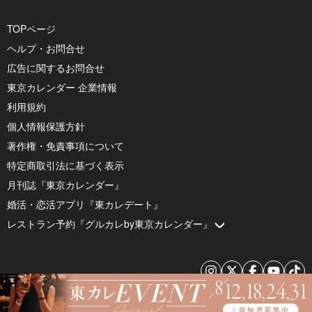
TOPページ
ヘルプ・お問合せ
広告に関するお問合せ
東京カレンダー 企業情報
利用規約
個人情報保護方針
著作権・免責事項について
特定商取引法に基づく表示
月刊誌『東京カレンダー』
婚活・恋活アプリ『東カレデート』
レストラン予約『グルカレby東京カレンダー』
© 2026 by Tokyo Calendar, Inc.