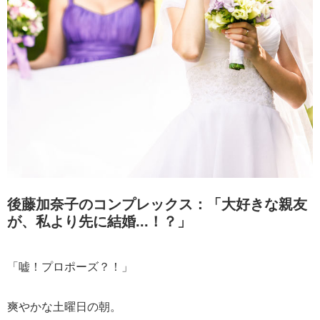
後藤加奈子のコンプレックス：「大好きな親友
が、私より先に結婚...！？」
「嘘！プロポーズ？！」
爽やかな土曜日の朝。