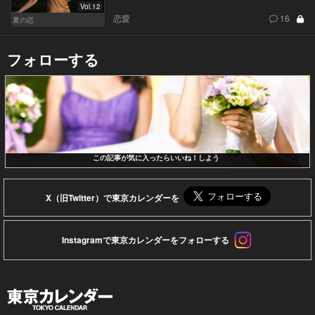
Vol.12
恋愛
16
夏の恋
フォローする
この記事が気に入ったらいいね！しよう
X（旧Twitter）で東京カレンダーを
Instagramで東京カレンダーをフォローする