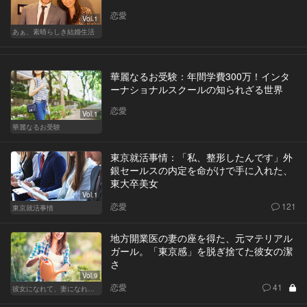
恋愛
Vol.1
あぁ、素晴らしき結婚生活
華麗なるお受験：年間学費300万！インタ
ーナショナルスクールの知られざる世界
恋愛
Vol.1
華麗なるお受験
東京就活事情：「私、整形したんです」外
銀セールスの内定を命がけで手に入れた、
東大卒美女
Vol.1
恋愛
121
東京就活事情
地方開業医の妻の座を得た、元マテリアル
ガール。「東京感」を脱ぎ捨てた彼女の潔
さ
Vol.9
恋愛
41
彼女になれて、妻になれない