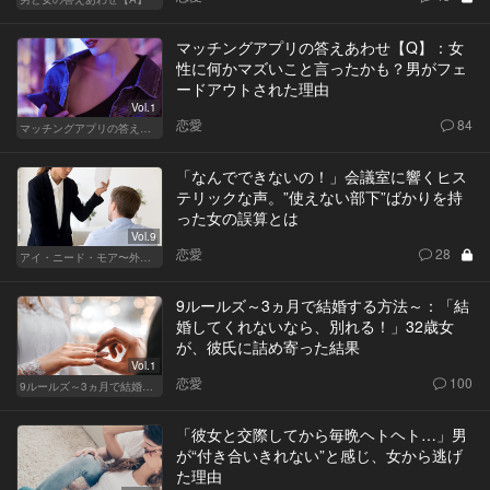
マッチングアプリの答えあわせ【Q】：女
性に何かマズいこと言ったかも？男がフェ
ードアウトされた理由
Vol.1
恋愛
84
マッチングアプリの答えあわせ【Q】
「なんでできないの！」会議室に響くヒス
テリックな声。”使えない部下”ばかりを持
った女の誤算とは
Vol.9
恋愛
28
アイ・ニード・モア〜外資系オンナの欲望〜
9ルールズ～3ヵ月で結婚する方法～：「結
婚してくれないなら、別れる！」32歳女
が、彼氏に詰め寄った結果
Vol.1
恋愛
100
9ルールズ～3ヵ月で結婚する方法～
「彼女と交際してから毎晩ヘトヘト…」男
が“付き合いきれない”と感じ、女から逃げ
た理由