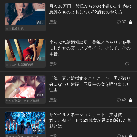
月々30万円、彼氏からのお小遣い。社内の
悪評をものともしない32歳女のやり方
恋愛
37
Vol.7
東京戦略時代
崖っぷち結婚相談所：美貌とキャリアを手
にした女の哀しいプライド。そして、その
本音。
Vol.1
恋愛
1
崖っぷち結婚相談所
「俺、妻と離婚することにした」男が独り
身になった途端、同級生の女を呼び出した
理由
Vol.8
恋愛
42
たかが離婚、されど離婚
冬のイルミネーションデート、実は微
妙…。初デートで29歳女が男に幻滅した言
動とは
Vol.247
恋愛
43
男と女の答えあわせ【A】