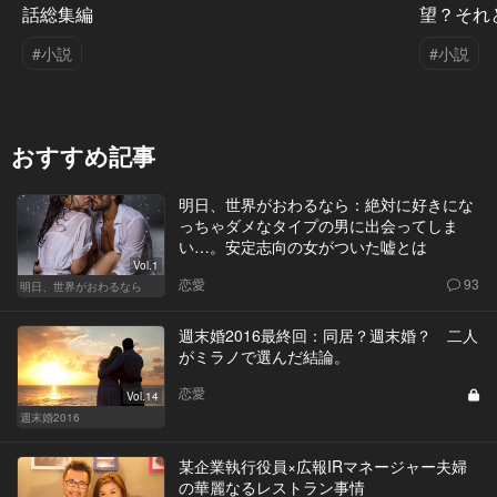
話総集編
望？それ
#小説
#小説
おすすめ記事
明日、世界がおわるなら：絶対に好きにな
っちゃダメなタイプの男に出会ってしま
い…。安定志向の女がついた嘘とは
Vol.1
恋愛
93
明日、世界がおわるなら
週末婚2016最終回：同居？週末婚？ 二人
がミラノで選んだ結論。
恋愛
Vol.14
週末婚2016
某企業執行役員×広報IRマネージャー夫婦
の華麗なるレストラン事情