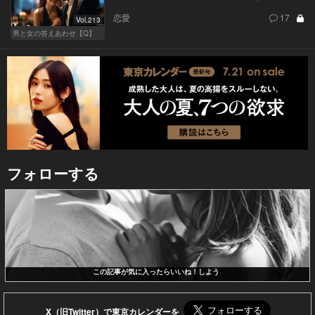
恋愛
17
Vol.213
男と女の答えあわせ【Q】
フォローする
この記事が気に入ったらいいね！しよう
X（旧Twitter）で東京カレンダーを