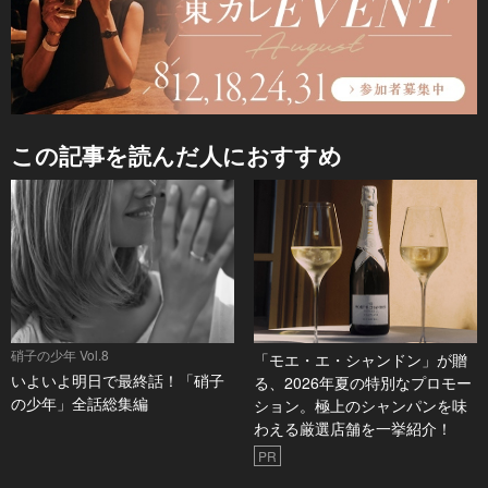
この記事を読んだ人におすすめ
硝子の少年 Vol.8
「モエ・エ・シャンドン」が贈
いよいよ明日で最終話！「硝子
る、2026年夏の特別なプロモー
の少年」全話総集編
ション。極上のシャンパンを味
わえる厳選店舗を一挙紹介！
PR