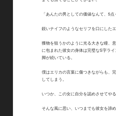
「あんたの男としての価値なんて、5点
鋭いナイフのようなセリフを口にした
獲物を狙うかのように光る大きな瞳、
に包まれた彼女の身体は完璧なS字ライ
脚が続いている。
僕はエリカの言葉に傷つきながらも、
してしまう。
いつか、この女に自分を認めさせてや
そんな風に思い、いつまでも彼女を諦