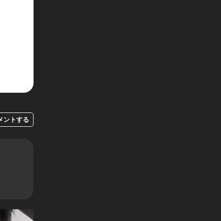
メントする