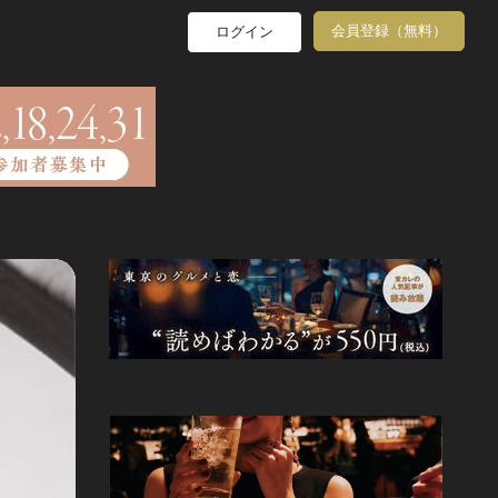
会員登録（無料）
ログイン