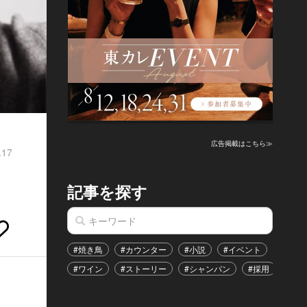
広告掲載はこちら≫
.17
。
記事を探す
#焼き鳥
#カウンター
#小説
#イベント
#港区
#ワイン
#ストーリー
#シャンパン
#採用
#恋