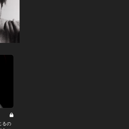
硝子の少年 Vol.6
硝子の少年
じるの
硝子の少年：激しく怒り、泣き叫
硝子の