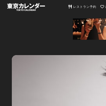
東京カレンダー | 最
レストラン予約