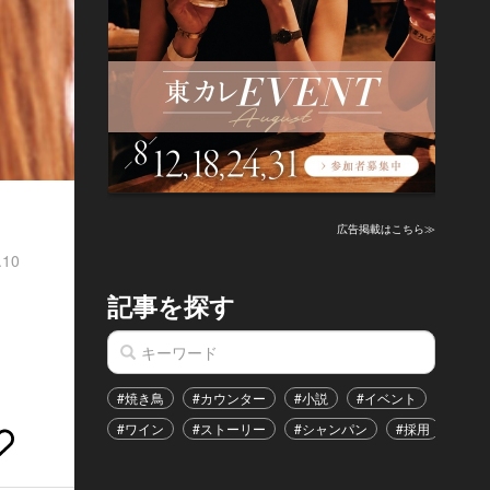
広告掲載はこちら≫
.10
記事を探す
#焼き鳥
#カウンター
#小説
#イベント
#港区
#ワイン
#ストーリー
#シャンパン
#採用
#恋