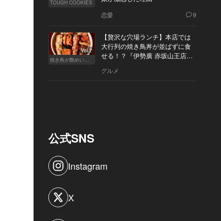
TOUGH COOKIES
恋愛
9
【贅沢な穴場ランチ】本店では
大行列の焼き鳥丼が並ばずに食
Vol.7
せる！？『伊勢廣 赤坂山王店』
焼き鳥が艶めいてきた
へ
グルメ
公式SNS
Instagram
X