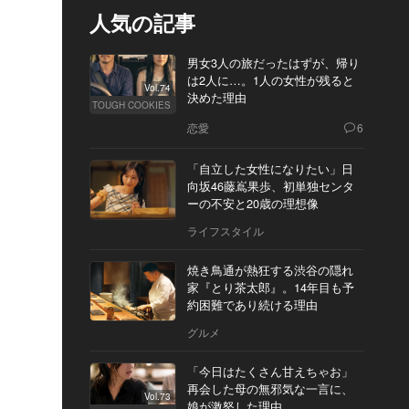
人気の記事
男女3人の旅だったはずが、帰り
は2人に…。1人の女性が残ると
Vol.74
決めた理由
TOUGH COOKIES
恋愛
6
「自立した女性になりたい」日
向坂46藤嶌果歩、初単独センタ
ーの不安と20歳の理想像
ライフスタイル
焼き鳥通が熱狂する渋谷の隠れ
家『とり茶太郎』。14年目も予
約困難であり続ける理由
グルメ
「今日はたくさん甘えちゃお」
再会した母の無邪気な一言に、
Vol.73
娘が激怒した理由