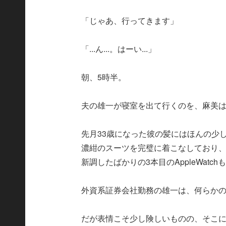
「じゃあ、行ってきます」
「...ん...。はーい...」
朝、5時半。
夫の雄一が寝室を出て行くのを、麻美
先月33歳になった彼の髪にはほんの少
濃紺のスーツを完璧に着こなしており、
新調したばかりの3本目のAppleWat
外資系証券会社勤務の雄一は、何らか
だが表情こそ少し険しいものの、そこ