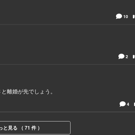
10
2
さと離婚が先でしょう。
4
っと見る （ 71 件 ）