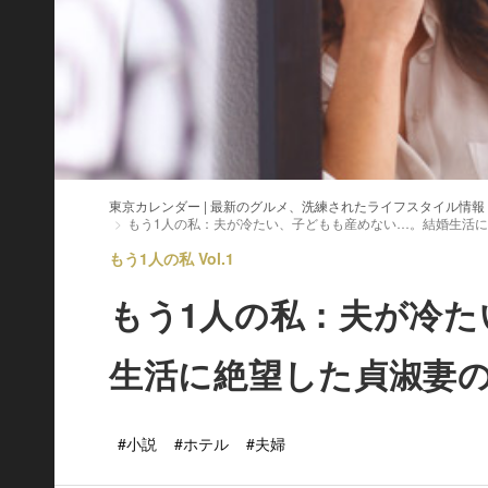
東京カレンダー | 最新のグルメ、洗練されたライフスタイル情報
もう1人の私：夫が冷たい、子どもも産めない…。結婚生活
もう1人の私 Vol.1
もう1人の私：夫が冷
生活に絶望した貞淑妻
#小説
#ホテル
#夫婦