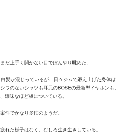
はまだ上手く開かない目でぼんやり眺めた。
し白髪が混じっているが、日々ジムで鍛え上げた身体は
シワのないシャツも耳元のBOSEの最新型イヤホンも、
chも、嫌味なほど板についている。
の案件でかなり多忙のようだ。
に疲れた様子はなく、むしろ生き生きしている。