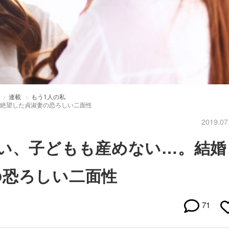
連載
もう1人の私
に絶望した貞淑妻の恐ろしい二面性
2019.07
たい、子どもも産めない…。結婚
の恐ろしい二面性
71