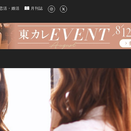
新のグルメ、洗練されたライフスタイル情報
恋活・婚活
月刊誌