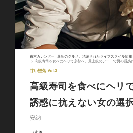
東京カレンダー | 最新のグルメ、洗練されたライフスタイル情報
高級寿司を食べにヘリで京都へ。最上級のデートで男の誘惑
甘い墜落 Vol.3
高級寿司を食べにヘリ
誘惑に抗えない女の選
安納
#小説