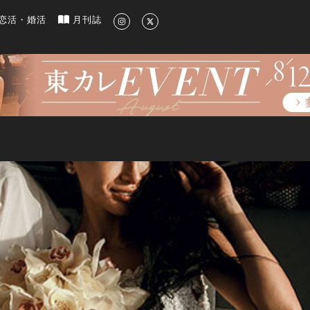
新のグルメ、洗練されたライフスタイル情報
恋活・婚活
月刊誌