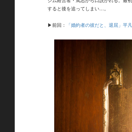
ジム経営者・篤志から口説かれる。最
すると後を追ってしまい…。
▶前回：
「婚約者の彼だと、退屈」平