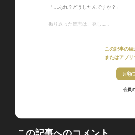
「…あれ？どうしたんですか？」
振り返った篤志は、発し......
この記事の続
またはアプリ
月額
会員
この記事へのコメント