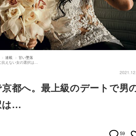
連載
甘い墜落
に抗えない女の選択は…
2021.12
で京都へ。最上級のデートで男
択は…
59