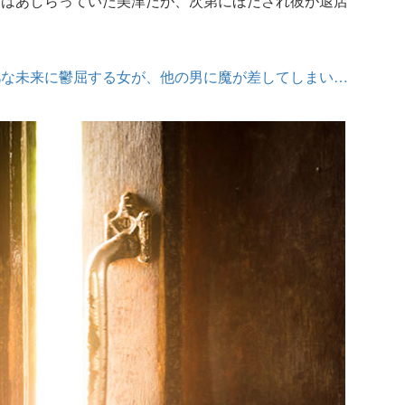
初はあしらっていた美津だが、次第にほだされ彼が退店
凡な未来に鬱屈する女が、他の男に魔が差してしまい…