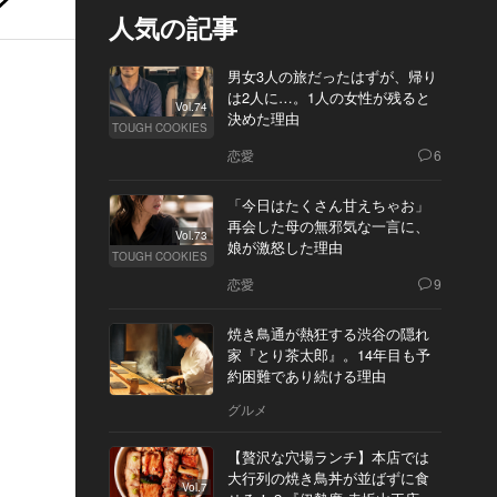
人気の記事
男女3人の旅だったはずが、帰り
は2人に…。1人の女性が残ると
Vol.74
決めた理由
TOUGH COOKIES
恋愛
6
「今日はたくさん甘えちゃお」
再会した母の無邪気な一言に、
Vol.73
娘が激怒した理由
TOUGH COOKIES
恋愛
9
焼き鳥通が熱狂する渋谷の隠れ
家『とり茶太郎』。14年目も予
約困難であり続ける理由
グルメ
【贅沢な穴場ランチ】本店では
大行列の焼き鳥丼が並ばずに食
Vol.7