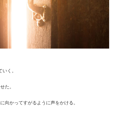
じていく。
ませた。
姿に向かってすがるように声をかける。