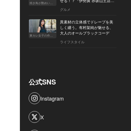
せる！？『伊勢廣 赤坂山王店』
焼き鳥が艶めいてきた
へ
グルメ
異素材の立体感でドレープを美
しく纏う。有村架純が魅せる、
Vol.53
大人のオールブラックコーデ
東カレ女子の作り方
ライフスタイル
公式SNS
Instagram
X