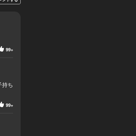
99+
子持ち
99+