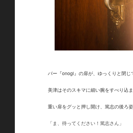
バー『onogi』の扉が、ゆっくりと閉
美津はそのスキマに細い腕をすべり込
重い扉をグッと押し開け、篤志の後ろ
「ま、待ってください！篤志さん」