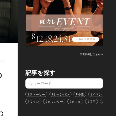
広告掲載はこちら≫
.03
記事を探す
の
#ストーリー
#シャンパン
#小説
#イベント
#
#ワイン
#カウンター
#カフェ
#採用
#恋愛