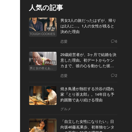
人気の記事
男女3人の旅だったはずが、帰り
は2人に…。1人の女性が残ると
Vol.74
決めた理由
TOUGH COOKIES
恋愛
6
29歳経営者が、3ヶ月で結婚を決
意した理由。初デートからケン
Vol.323
カまで、彼の心を動かした彼女
男と女の答えあわせ【Q】
の態度とは
恋愛
2
焼き鳥通が熱狂する渋谷の隠れ
家『とり茶太郎』。14年目も予
約困難であり続ける理由
グルメ
「自立した女性になりたい」日
向坂46藤嶌果歩、初単独センタ