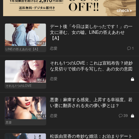
デート後「今日は楽しかったです！」の一
文に潜む、女の嘘。LINEの答えあわせ
【A】
Vol.1
恋愛
1
LINEの答えあわせ【A】
それも1つのLOVE：これは宣戦布告？絶妙
な見切りで彼の手を写した、あの女の意図
恋愛
Vol.3
それも1つのLOVE
悪妻：麻痺する感覚、上昇する幸福度。若
い妻に翻弄される夫の儚い夢とは？
恋愛
39
Vol.4
悪妻
松坂由里香の奇妙な婚活：お泊まりデート