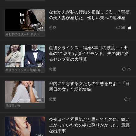
なぜか夫が私の行動を把握してる…？背徳
の美人妻が感じた、優しい夫への違和感
恋愛
56
Vol.7
男と女の怪談～25歳以下閲覧禁止～
産後クライシス—結婚3年目の波乱—：出
産の“ご褒美”はダイヤモンド。夫の愛に浸
るセレブ妻の大誤算
Vol.1
恋愛
75
産後クライシス—結婚3年目の波乱—
都内に生息する女たちの生態を見よ！「日
曜日の女」全話総集編
恋愛
1
Vol.8
日曜日の女
今夜はイイ雰囲気だと思ってたのに。舞い
上がっていた女の身に降りかかった、最悪
な出来事
Vol.5