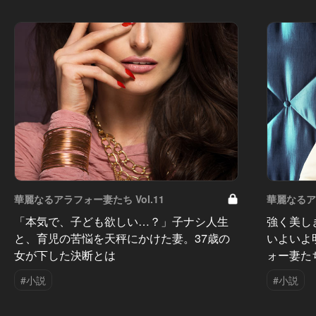
華麗なるアラフォー妻たち Vol.11
華麗なるアラ
「本気で、子ども欲しい…？」子ナシ人生
強く美し
と、育児の苦悩を天秤にかけた妻。37歳の
いよいよ
女が下した決断とは
ォー妻た
#小説
#小説