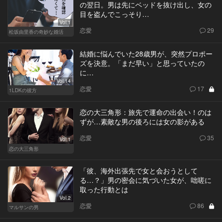
の翌日。男は先にベッドを抜け出し、女の
目を盗んでこっそり…
Vol.1
恋愛
29
松坂由里香の奇妙な婚活
結婚に悩んでいた28歳男が、突然プロポー
ズを決意。「まだ早い」と思っていたの
に…
Vol.14
恋愛
17
1LDKの彼方
恋の大三角形：旅先で運命の出会い！のは
ずが…素敵な男の後ろには女の影がある
恋愛
35
Vol.1
恋の大三角形
「彼、海外出張先で女と会おうとして
る…？」男の密会に気づいた女が、咄嗟に
取った行動とは
Vol.2
恋愛
86
マルサンの男