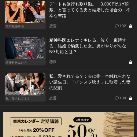
デートも旅行も割り勘。「3,000円だけ頂
戴」と言ってくる男と結婚した場合の、不
幸な末路
Vol.11
恋愛
192
東京離婚事情
精神科医エレナ：キレる、泣く、束縛す
る…結婚で豹変した女。男がやりがちな
NG対応とは？
Vol.3
恋愛
精神科医エレナ
私、愛されてる？：夫に指一本触れられな
い誕生日。「インスタ映え」に執着した妻
の悲劇
Vol.3
恋愛
108
私、愛されてる？