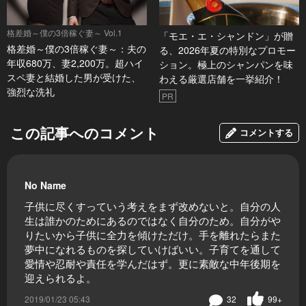
格差婚～僕の3倍稼ぐ妻～ Vol.1
「モエ・エ・シャンドン」が贈
格差婚～僕の3倍稼ぐ妻～：夫の
る、2026年夏の特別なプロモー
年収680万、妻2,200万。超ハイ
ション。極上のシャンパンを味
スペ妻と結婚した男が受けた、
わえる厳選店舗を一挙紹介！
強烈な洗礼
PR
この記事へのコメント
コメントする
No Name
子供に尽くすっていう考えをまず改めないと。自分の人
生は誰かのためにあるのではなく自分のため。自分がや
りたいから子供に全力を傾けただけ。手を離れたらまた
夢中になれるものを探していけばいい。子育てを通して
愛情や忍耐や責任を学んだはず。更に素敵な中年後期を
迎えられるよ。
2019/01/23 05:43
32
99+