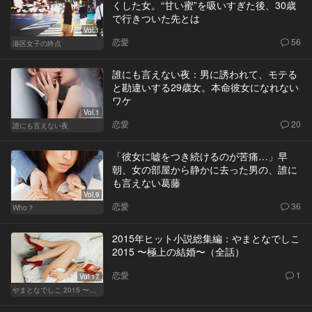
くした女。“甘い蜜”を吸いすぎた後、30歳
で行きついた先とは
Vol.1
恋愛
56
港区女子の終点
誰にも言えない夜：男に誘われて、モテる
と勘違いする29歳女。本命彼女になれない
ワケ
Vol.1
恋愛
20
誰にも言えない夜
「彼女に嘘をつき続けるのが苦痛…」早
朝、女の部屋から静かに去った男の、誰に
も言えない葛藤
Vol.9
恋愛
36
Who？
2015年ヒット小説総集編：やまとなでしこ
2015 〜極上の結婚〜（全話）
恋愛
1
Vol.17
やまとなでしこ 2015 〜極上の結婚〜