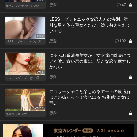
恋愛
47
女といるのが向いてない
LESS：プラトニックな恋人との決別。強
引な男と体を重ねるたび、塗り替えられて
いく心
Vol.9
恋愛
102
LESS～プラトニックな恋人～
ゆるふわ系清楚美女が、女友達に咄嗟につ
いた嘘。古い恋の傷は、新たな恋で癒すし
かない
Vol.3
恋愛
マッチングアプリは、必然に。
アラサー女子こそ楽しめるデートの最適解
はこの街だった！溢れ出る”特別感”に女は
弱い
Vol.13
恋愛
部屋見るオンナ