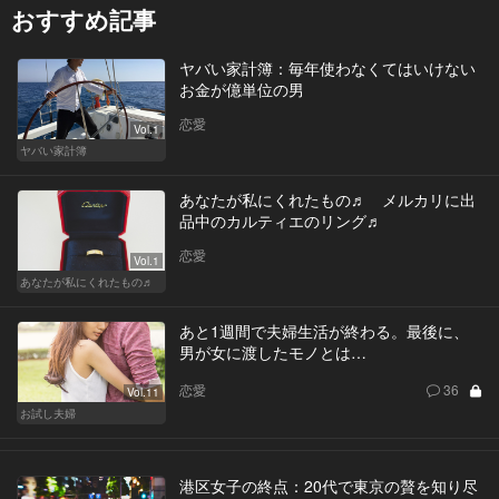
おすすめ記事
ヤバい家計簿：毎年使わなくてはいけない
お金が億単位の男
恋愛
Vol.1
ヤバい家計簿
あなたが私にくれたもの♬ メルカリに出
品中のカルティエのリング♬
恋愛
Vol.1
あなたが私にくれたもの♬
あと1週間で夫婦生活が終わる。最後に、
男が女に渡したモノとは…
恋愛
36
Vol.11
お試し夫婦
港区女子の終点：20代で東京の贅を知り尽