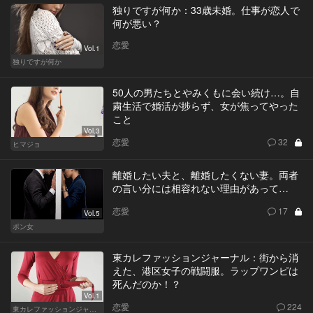
独りですが何か：33歳未婚。仕事が恋人で
何が悪い？
恋愛
Vol.1
独りですが何か
50人の男たちとやみくもに会い続け…。自
粛生活で婚活が捗らず、女が焦ってやった
こと
Vol.3
恋愛
32
ヒマジョ
離婚したい夫と、離婚したくない妻。両者
の言い分には相容れない理由があって…
恋愛
17
Vol.5
ポン女
東カレファッションジャーナル：街から消
えた、港区女子の戦闘服。ラップワンピは
死んだのか！？
Vol.1
恋愛
224
東カレファッションジャーナル