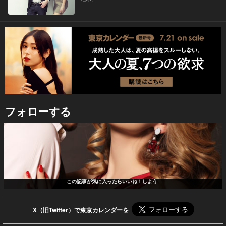
フォローする
この記事が気に入ったらいいね！しよう
X（旧Twitter）で東京カレンダーを