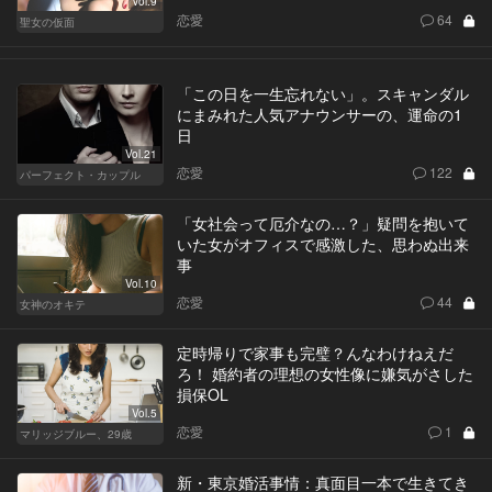
Vol.9
恋愛
64
聖女の仮面
「この日を一生忘れない」。スキャンダル
にまみれた人気アナウンサーの、運命の1
日
Vol.21
恋愛
122
パーフェクト・カップル
「女社会って厄介なの…？」疑問を抱いて
いた女がオフィスで感激した、思わぬ出来
事
Vol.10
恋愛
44
女神のオキテ
定時帰りで家事も完璧？んなわけねえだ
ろ！ 婚約者の理想の女性像に嫌気がさした
損保OL
Vol.5
恋愛
1
マリッジブルー、29歳
新・東京婚活事情：真面目一本で生きてき