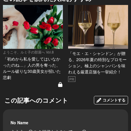
ようこそ、ルミ子の部屋へ Vol.8
「モエ・エ・シャンドン」が贈
「初めから私を愛してはいなか
る、2026年夏の特別なプロモー
ったのね…」人の男を奪った、
ション。極上のシャンパンを味
ルール破りな30歳美女が招いた
わえる厳選店舗を一挙紹介！
悲劇
PR
この記事へのコメント
コメントする
No Name