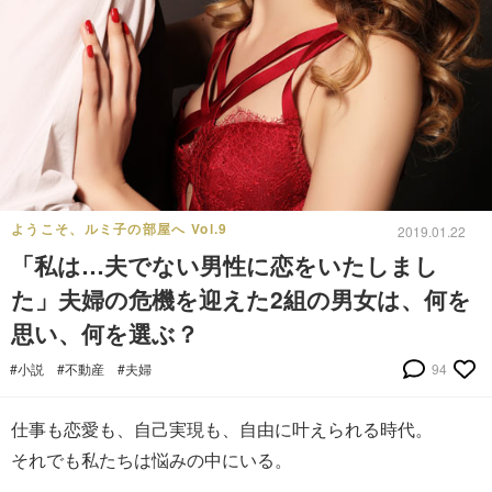
ようこそ、ルミ子の部屋へ Vol.9
2019.01.22
「私は…夫でない男性に恋をいたしまし
た」夫婦の危機を迎えた2組の男女は、何を
思い、何を選ぶ？
#小説
#不動産
#夫婦
94
仕事も恋愛も、自己実現も、自由に叶えられる時代。
それでも私たちは悩みの中にいる。