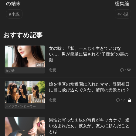
の結末
総集編
#小説
#小説
おすすめ記事
女の嘘：「私、一人じゃ生きていけな
い…」男が簡単に騙される“子鹿女”の裏の
顔
Vol.1
恋愛
152
女の嘘
娘を港区の幼稚園に入れたママ。登園初日
に目に飛び込んできた、驚愕の光景とは？
恋愛
17
Vol.11
ハイブラパトローラー
男性と写った１枚の写真がキッカケで、追
い込まれた女。彼女が、友人に頼んだこと
とは