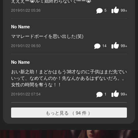
えええー😭ルミ姐終わらないでーー😭
2019/01/22 05:36
5
99+
No Name
ママレードボーイを思い出した(笑)
2019/01/22 06:50
14
99+
No Name
おい新之助！まどかはもう38才なのに子供はまだ先でい
いって、なめてんのか！先なんかあるはずないだろ。。
女性の時間を奪うな！！
2019/01/22 07:54
1
99+
もっと見る （ 94 件 ）