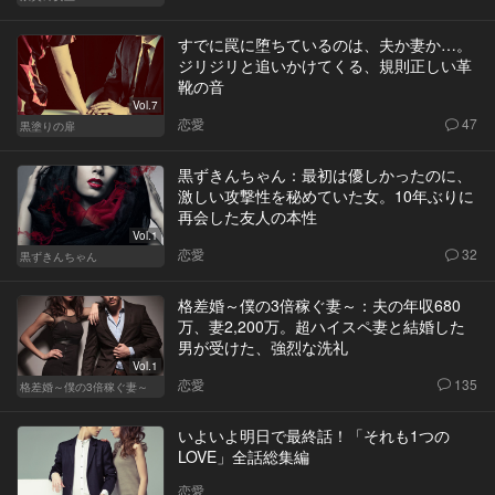
すでに罠に堕ちているのは、夫か妻か…。
ジリジリと追いかけてくる、規則正しい革
靴の音
Vol.7
恋愛
47
黒塗りの扉
黒ずきんちゃん：最初は優しかったのに、
激しい攻撃性を秘めていた女。10年ぶりに
再会した友人の本性
Vol.1
恋愛
32
黒ずきんちゃん
格差婚～僕の3倍稼ぐ妻～：夫の年収680
万、妻2,200万。超ハイスペ妻と結婚した
男が受けた、強烈な洗礼
Vol.1
恋愛
135
格差婚～僕の3倍稼ぐ妻～
いよいよ明日で最終話！「それも1つの
LOVE」全話総集編
恋愛