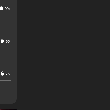
99+
85
75