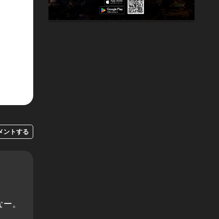
メントする
なー。