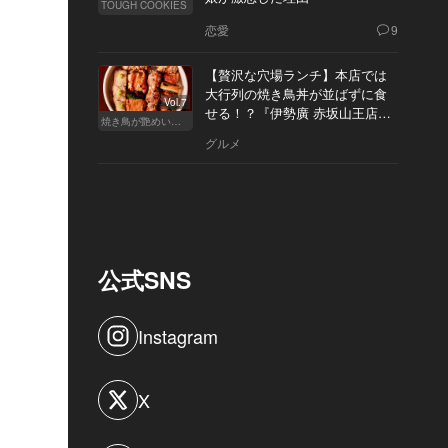
TOUGH COOKIES
恋愛
9
【贅沢な穴場ランチ】本店では
大行列の焼き鳥丼が並ばずに食
Vol.7
せる！？『伊勢廣 赤坂山王店』
焼き鳥が艶めいてきた
へ
グルメ
公式SNS
Instagram
X