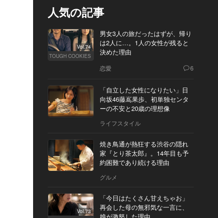
人気の記事
男女3人の旅だったはずが、帰り
は2人に…。1人の女性が残ると
Vol.74
決めた理由
TOUGH COOKIES
恋愛
6
「自立した女性になりたい」日
向坂46藤嶌果歩、初単独センタ
ーの不安と20歳の理想像
ライフスタイル
焼き鳥通が熱狂する渋谷の隠れ
家『とり茶太郎』。14年目も予
約困難であり続ける理由
グルメ
「今日はたくさん甘えちゃお」
再会した母の無邪気な一言に、
Vol.73
娘が激怒した理由