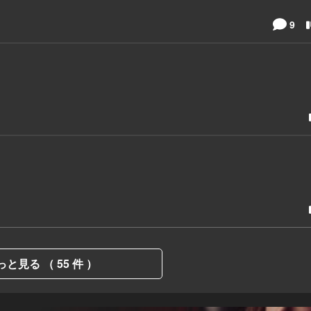
9
っと見る （ 55 件 ）