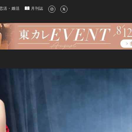
新のグルメ、洗練されたライフスタイル情報
恋活・婚活
月刊誌