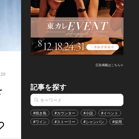
広告掲載はこちら≫
.29
記事を探す
を
#焼き鳥
#カウンター
#小説
#イベント
#港区
#ワイン
#ストーリー
#シャンパン
#採用
#恋