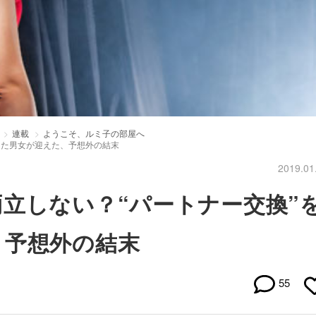
連載
ようこそ、ルミ子の部屋へ
した男女が迎えた、予想外の結末
2019.01
立しない？“パートナー交換”
、予想外の結末
55