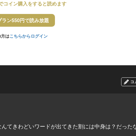
でコイン購入をすると読めます
プラン550円で読み放題
の方は
こちらからログイン
コ
なんてきわどいワードが出てきた割には中身は？だった
！