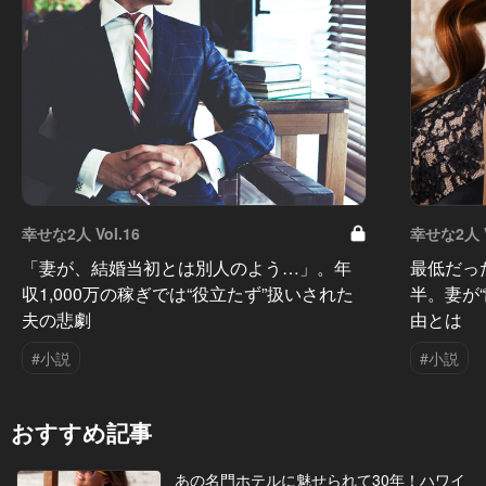
幸せな2人 Vol.16
幸せな2人 V
「妻が、結婚当初とは別人のよう…」。年
最低だっ
収1,000万の稼ぎでは“役立たず”扱いされた
半。妻が
夫の悲劇
由とは
#小説
#小説
おすすめ記事
あの名門ホテルに魅せられて30年！ハワイ