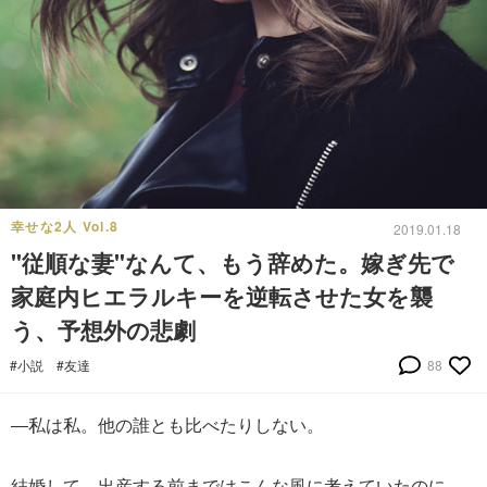
幸せな2人 Vol.8
2019.01.18
"従順な妻"なんて、もう辞めた。嫁ぎ先で
家庭内ヒエラルキーを逆転させた女を襲
う、予想外の悲劇
#小説
#友達
88
―私は私。他の誰とも比べたりしない。
結婚して、出産する前まではこんな風に考えていたのに。