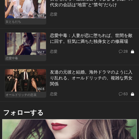
代女の会話は“地雷”と“禁句”だらけ
恋愛
Vol.1
女ともだち
恋愛中毒：人妻が恋に堕ちれば、世間を敵
に回す。狂気に満ちた独身女との修羅場
恋愛
28
Vol.7
恋愛中毒
友達の元彼と結婚。海外ドラマのように入
り乱れる、オールドリッチの、複雑な男女
関係
Vol.5
恋愛
63
オールドリッチの悲哀
フォローする