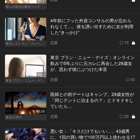
Vol.5
僕らの世代の東京ソング
4年前にフッた外資コンサルの男が忘れら
れなくて…。彼を誘い出すために女が利用
した“きっかけ”
Vol.17
恋愛
15
東京レストラン・ストーリー
東京 ブラン・ニュー・デイズ：オンライン
飲みで5年ぶりに元カレに再会した28歳女
が、思わず彼にぶつけた本音
Vol.1
恋愛
43
東京 ブラン・ニュー・デイズ
医師との初デートはキャンプ。29歳女性が
「同じテントに泊まるの？」とドキドキし
ていたら…
Vol.10
恋愛
29
東京3C男子
悪い女：「キスだけでもいい…」43歳男
に、1回の買い物で100万円以上使わせる17