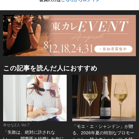
この記事を読んだ人におすすめ
幸せな2人 Vol.7
「モエ・エ・シャンドン」が贈
「失敗は、絶対に許されな
る、2026年夏の特別なプロモー
い…」。開業医と結婚した女に