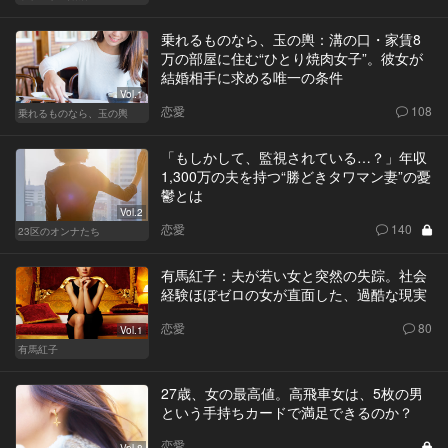
乗れるものなら、玉の輿：溝の口・家賃8
万の部屋に住む“ひとり焼肉女子”。彼女が
結婚相手に求める唯一の条件
Vol.1
恋愛
108
乗れるものなら、玉の輿
「もしかして、監視されている…？」年収
1,300万の夫を持つ“勝どきタワマン妻”の憂
鬱とは
Vol.2
恋愛
140
23区のオンナたち
有馬紅子：夫が若い女と突然の失踪。社会
経験ほぼゼロの女が直面した、過酷な現実
恋愛
80
Vol.1
有馬紅子
27歳、女の最高値。高飛車女は、5枚の男
という手持ちカードで満足できるのか？
恋愛