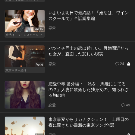
いよいよ明日で最終話！「婚活は、ワイン
スクールで」全話総集編
恋愛
Vol.15
婚活は、ワインスクールで
バツイチ同士の恋は難しい。再婚間近だっ
た女が、直面した悲しい現実
恋愛
24
Vol.6
東京マザー婚活
恋愛中毒 番外編：「私を、馬鹿にしてる
の？」人妻に嫉妬した独身女の、知られざ
る胸の内
恋愛
49
東京事変からサカナクション！ 土曜日の
夜に聞きたい最新の東京ソング4選
恋愛