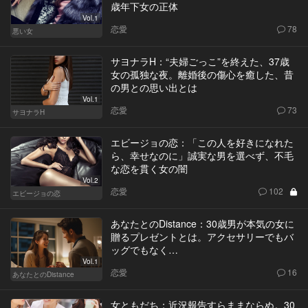
歳年下女の正体
Vol.1
恋愛
78
悪い女
サヨナラH：“夫婦ごっこ”を終えた、37歳
女の孤独な夜。離婚後の傷心を癒した、昔
の男との思い出とは
Vol.1
恋愛
73
サヨナラH
エビージョの恋：「この人を好きになれた
ら、幸せなのに」誠実な男を選べず、不毛
な恋を貫く女の闇
Vol.2
恋愛
102
エビージョの恋
あなたとのDistance：30歳男が本気の女に
贈るプレゼントとは。アクセサリーでもバ
ッグでもなく…
Vol.1
恋愛
16
あなたとのDistance
女ともだち：近況報告すらままならぬ。30