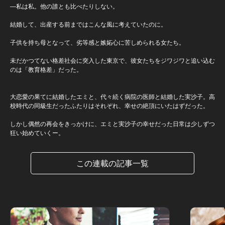
―私は私。他の誰とも比べたりしない。
結婚して、出産する前まではこんな風に考えていたのに。
子供を持ち母となって、劣等感と嫉妬心に苦しめられる女たち。
未だかつてない格差社会に突入した東京で、彼女たちをジワジワと追い込む
のは「教育格差」だった。
大恋愛の果てに結婚したエミと、代々続く病院の医師と結婚した実沙子。高
校時代の同級生だったふたりはそれぞれ、幸せの絶頂にいたはずだった。
しかし偶然の再会をきっかけに、エミと実沙子の幸せだった日常は少しずつ
狂い始めていくー。
この連載の記事一覧