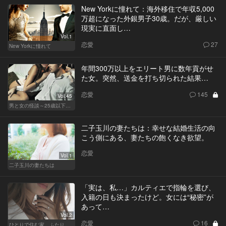
New Yorkに憧れて：海外移住で年収5,000
万超になった外銀男子30歳。だが、厳しい
現実に直面し…
Vol.1
恋愛
27
New Yorkに憧れて
年間300万以上をエリート男に数年貢がせ
た女。突然、送金を打ち切られた結果…
恋愛
145
Vol.45
男と女の怪談～25歳以下閲覧禁止～
二子玉川の妻たちは：幸せな結婚生活の向
こう側にある、妻たちの飽くなき欲望。
恋愛
Vol.1
二子玉川の妻たちは
「実は、私…」カルティエで指輪を選び、
入籍の日も決まったけど。女には“秘密”が
あって…
Vol.2
恋愛
16
ひとりで住む家、ふたりで棲む家