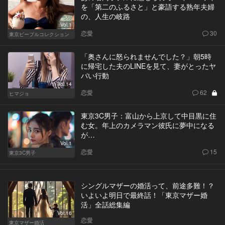
を「第二のふるさと」と豪語する熟年夫婦
の、人生の岐路
Vol.1
恋愛
30
東京ピープルコレクション
「奥さんに怒られませんでした？」朝5時
に帰宅した夫のLINEを見て、妻がとったヤ
バい行動
Vol.14
恋愛
62
ヒマジョ
東京3C男子：富山から上京して中目黒に住
む女。年上のカメラマン彼氏に夢中になる
が…
Vol.1
恋愛
15
東京3C男子
シングルマザーの婚活って、前途多難！？
いよいよ明日で最終話！「東京マザー婚
活」全話総集編
Vol.16
恋愛
東京マザー婚活