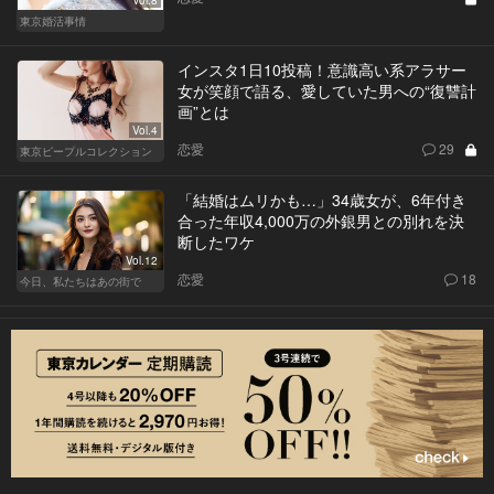
Vol.8
東京婚活事情
インスタ1日10投稿！意識高い系アラサー
女が笑顔で語る、愛していた男への“復讐計
画”とは
Vol.4
恋愛
29
東京ピープルコレクション
「結婚はムリかも…」34歳女が、6年付き
合った年収4,000万の外銀男との別れを決
断したワケ
Vol.12
恋愛
18
今日、私たちはあの街で