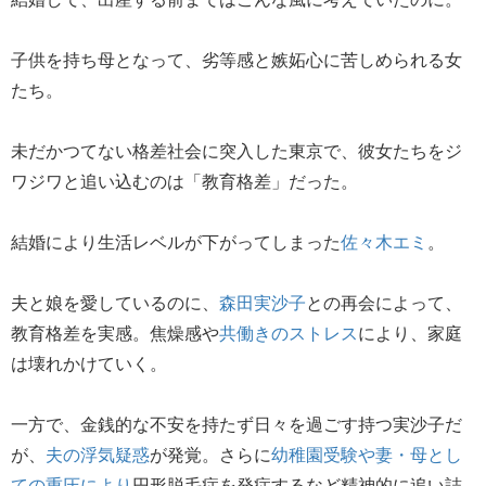
子供を持ち母となって、劣等感と嫉妬心に苦しめられる女
たち。
未だかつてない格差社会に突入した東京で、彼女たちをジ
ワジワと追い込むのは「教育格差」だった。
結婚により生活レベルが下がってしまった
佐々木エミ
。
夫と娘を愛しているのに、
森田実沙子
との再会によって、
教育格差を実感。焦燥感や
共働きのストレス
により、家庭
は壊れかけていく。
一方で、金銭的な不安を持たず日々を過ごす持つ実沙子だ
が、
夫の浮気疑惑
が発覚。さらに
幼稚園受験や妻・母とし
ての重圧により
円形脱毛症を発症するなど精神的に追い詰