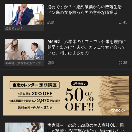
必要ですか？：婚約破棄からの堕落生活…
ドン底の女を救った男の意外な職業は
恋愛
45
Vol.1
必要ですか？
AM9時、六本木のカフェで：仕事を理由に
朝早く出かけた夫が、カフェで女と会って
いた。相手はまさかの…
Vol.1
恋愛
35
AM9時、六本木のカフェで
実家暮らしの恋：28歳の美人商社OL。周
囲が絶賛する“完璧な女”の、男は知らない