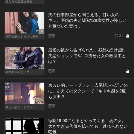
男たちの恋愛反省会
夫の仕事部屋から聞こえる、甘い女の
声…。医師の夫とMRの28歳女性が怪しい
と気づいた妻は…
Vol.5
恋愛
31
港区夫妻のトラブル事例
最愛の彼から告げられた、残酷な別れ話。
失恋ショックで3キロ痩せた女の救世主と
は？
Vol.13
恋愛
結婚願望のない男
東カレ的デートプラン：広尾駅から近いの
に、あえてのタクシーでドキドキ感を2度
も演出？
Vol.1
恋愛
東カレ的デートプラン
毎晩19:00になるとやってくる、あの女。
大きすぎる代償を払っても、逃れられない
狂気