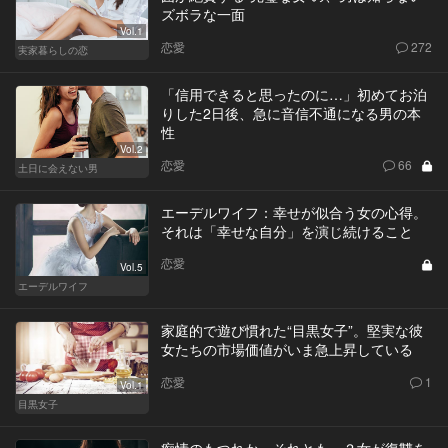
ズボラな一面
Vol.1
恋愛
272
実家暮らしの恋
「信用できると思ったのに…」初めてお泊
りした2日後、急に音信不通になる男の本
性
Vol.2
恋愛
66
土日に会えない男
エーデルワイフ：幸せが似合う女の心得。
それは「幸せな自分」を演じ続けること
恋愛
Vol.5
エーデルワイフ
家庭的で遊び慣れた“目黒女子”。堅実な彼
女たちの市場価値がいま急上昇している
恋愛
1
Vol.1
目黒女子
痴情のもつれか、それとも…？女が復讐を