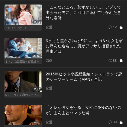
「こんなところ、恥ずかしい…」アプリで
出会った男に、２回目に連れて行かれた意
外な場所
Vol.8
恋愛
12
ヒロインになりたくて
3ヶ月も焦らされたのに...。ようやく女を家
に呼んだ途端に、男がアッサリ拒否された
理由とは
Vol.53
恋愛
88
オトナの恋愛論～宿題編～
2015年ヒット小説総集編：レストランで恋
のシーソーゲーム（MAN）全話
恋愛
Vol.7
レストランで恋のシーソーゲーム（MAN）
「オレが彼女を守る」女性に免疫のない男
が、まんまとハマった罠
恋愛
39
Vol.3