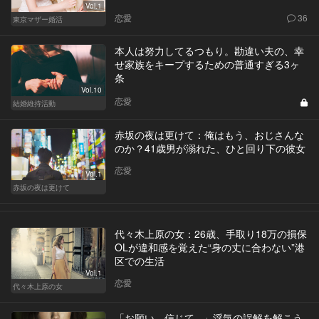
Vol.1
恋愛
36
東京マザー婚活
本人は努力してるつもり。勘違い夫の、幸
せ家族をキープするための普通すぎる3ヶ
条
Vol.10
恋愛
結婚維持活動
赤坂の夜は更けて：俺はもう、おじさんな
のか？41歳男が溺れた、ひと回り下の彼女
恋愛
Vol.1
赤坂の夜は更けて
代々木上原の女：26歳、手取り18万の損保
OLが違和感を覚えた“身の丈に合わない”港
区での生活
Vol.1
恋愛
代々木上原の女
「お願い、信じて...」浮気の誤解を解こう