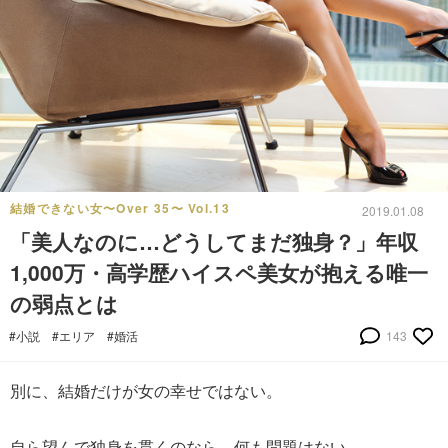
結婚できない女〜Over 35〜 Vol.13
2019.01.08
「美人なのに…どうしてまだ独身？」年収
1,000万・高学歴ハイスペ美女が抱える唯一
の弱点とは
#小説
#エリア
#婚活
143
別に、結婚だけが女の幸せではない。
自ら望んで独身を貫くのなら、何も問題はない。