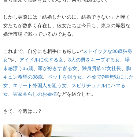
しかし実際には「結婚したいのに、結婚できない」と嘆く
女たちが数多く存在し、彼女たちは今日も、東京の熾烈な
婚活市場で戦っているのである。
これまで、自分にも相手にも厳しい“
ストイックな36歳独身
女
”や、
アイドルに恋する女
、
3人の男をキープする女
、
場
末感漂う35歳
、
家が好きすぎる女
、
独身貴族の女社長
、
胸
キュン希望の38歳
、
ペットを飼う女
、
不倫で7年無駄にした
女
、
エリート外国人を狙う女
、
スピリチュアルにハマる
女
、
実家暮らしのお嬢様
などを紹介した。
さて、今週は…？