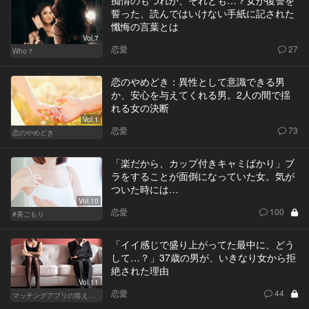
誓った、読んではいけない手紙に記された
懺悔の言葉とは
Vol.7
恋愛
27
Who？
恋のやめどき：異性として意識できる男
か、安心を与えてくれる男。2人の間で揺
れる女の決断
Vol.1
恋愛
73
恋のやめどき
「楽だから、カップ付きキャミばかり」ブ
ラをすることが面倒になっていた女。気が
ついた時には…
Vol.10
恋愛
100
#美ごもり
「イイ感じで盛り上がってた最中に、どう
して…？」37歳の男が、いきなり女から拒
絶された理由
Vol.11
恋愛
44
マッチングアプリの答えあわせ【Q】