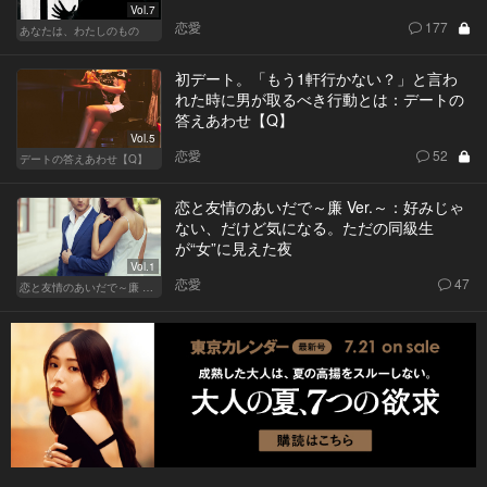
Vol.7
恋愛
177
あなたは、わたしのもの
初デート。「もう1軒行かない？」と言わ
れた時に男が取るべき行動とは：デートの
答えあわせ【Q】
Vol.5
恋愛
52
デートの答えあわせ【Q】
恋と友情のあいだで～廉 Ver.～：好みじゃ
ない、だけど気になる。ただの同級生
が“女”に見えた夜
Vol.1
恋愛
47
恋と友情のあいだで～廉 Ver.～