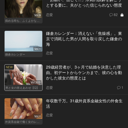
とする妻に、夫がとった信じられない態度
恋愛
82
Vol.9
病める時も、ふくよかなる時も
鎌倉カレンダー：消えない「焦燥感」。東
京で消耗した男が人間を取り戻した鎌倉の
海
Vol.1
恋愛
鎌倉カレンダー
29歳経営者が、3ヶ月で結婚を決意した理
NEW
由。初デートからケンカまで、彼の心を動
かした彼女の態度とは
Vol.323
恋愛
1
男と女の答えあわせ【Q】
年収数千万。31歳外資系金融女性の外食生
活
恋愛
Vol.1
外資系金融で働く女のレストラン事情