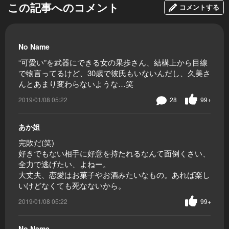
この記事へのコメント
コメントする
No Name
“可愛い”を武器にできる女の果歩さん、結構上から目線
で物言ってるけど、30歳で彼氏もいないんだし、久美さ
んとあまり変わらないような…笑
2019/01/08 05:22
28
99+
あか姐
完敗だ(笑)
好きでもない相手に好意を持たれるなんて面倒くさい、
全力で逃げたい、よねー。
大丈夫、恋愛はお菓子やお酒みたいなもの。あれば楽し
いけどなくても死なないから。
2019/01/08 05:22
99+
No Name