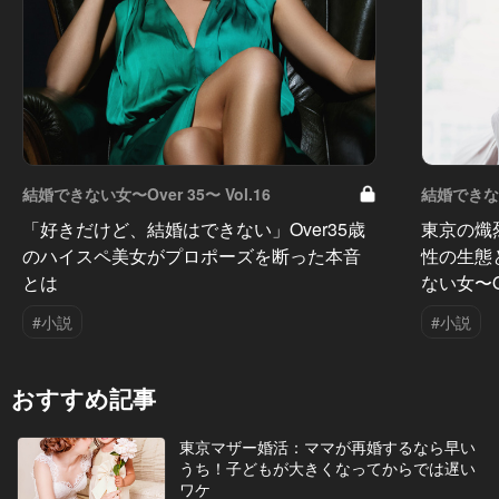
結婚できない女〜Over 35〜 Vol.16
結婚できない女
「好きだけど、結婚はできない」Over35歳
東京の熾
のハイスペ美女がプロポーズを断った本音
性の生態
とは
ない女〜O
#小説
#小説
おすすめ記事
東京マザー婚活：ママが再婚するなら早い
うち！子どもが大きくなってからでは遅い
ワケ