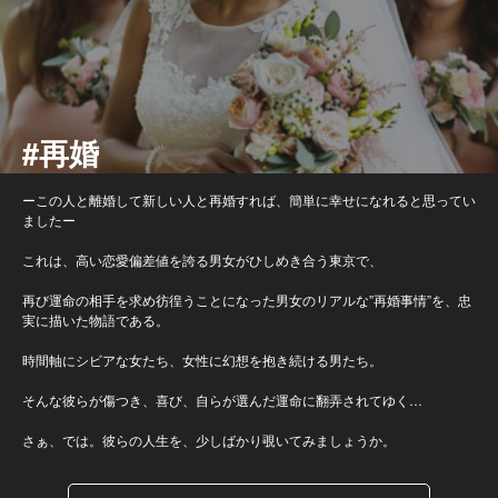
#再婚
ーこの人と離婚して新しい人と再婚すれば、簡単に幸せになれると思ってい
ましたー
これは、高い恋愛偏差値を誇る男女がひしめき合う東京で、
再び運命の相手を求め彷徨うことになった男女のリアルな”再婚事情”を、忠
実に描いた物語である。
時間軸にシビアな女たち、女性に幻想を抱き続ける男たち。
そんな彼らが傷つき、喜び、自らが選んだ運命に翻弄されてゆく…
さぁ、では。彼らの人生を、少しばかり覗いてみましょうか。