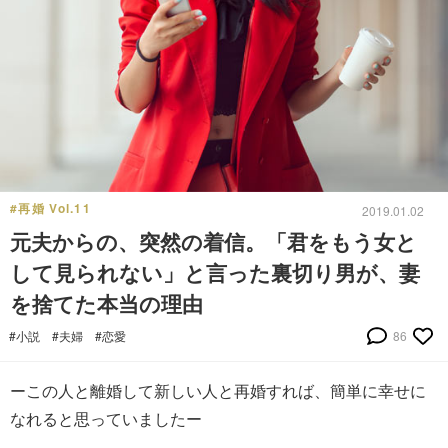
#再婚 Vol.11
2019.01.02
元夫からの、突然の着信。「君をもう女と
して見られない」と言った裏切り男が、妻
を捨てた本当の理由
#小説
#夫婦
#恋愛
86
ーこの人と離婚して新しい人と再婚すれば、簡単に幸せに
なれると思っていましたー