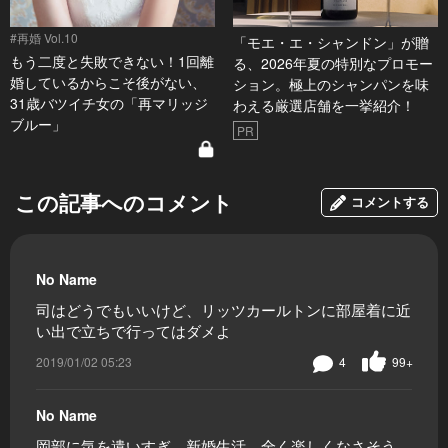
#再婚 Vol.10
「モエ・エ・シャンドン」が贈
もう二度と失敗できない！1回離
る、2026年夏の特別なプロモー
婚しているからこそ後がない、
ション。極上のシャンパンを味
31歳バツイチ女の「再マリッジ
わえる厳選店舗を一挙紹介！
ブルー」
PR
この記事へのコメント
コメントする
No Name
司はどうでもいいけど、リッツカールトンに部屋着に近
い出で立ちで行ってはダメよ
2019/01/02 05:23
4
99+
No Name
岡部に気を遣いすぎ。新婚生活、全く楽しくなさそう。