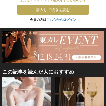
購入して続きを読む
会員の方は
こちらからログイン
この記事を読んだ人におすすめ