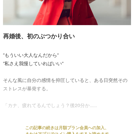
再婚後、初のぶつかり合い
”もういい大人なんだから”
”私さえ我慢していればいい”
そんな風に自分の感情を抑圧していると、ある日突然その
ストレスが暴発する。
「カナ、疲れてるんでしょう？後20分か......
この記事の続きは月額プラン会員への加入、
またはアプリでコイン購入をすると読めます