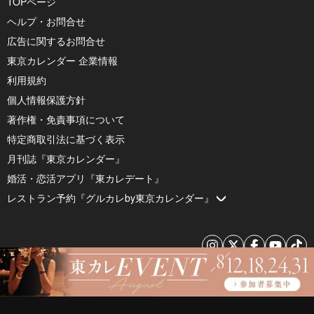
TOPページ
ヘルプ・お問合せ
広告に関するお問合せ
東京カレンダー 企業情報
利用規約
個人情報保護方針
著作権・免責事項について
特定商取引法に基づく表示
月刊誌『東京カレンダー』
婚活・恋活アプリ『東カレデート』
レストラン予約『グルカレby東京カレンダー』
© 2026 by Tokyo Calendar, Inc.