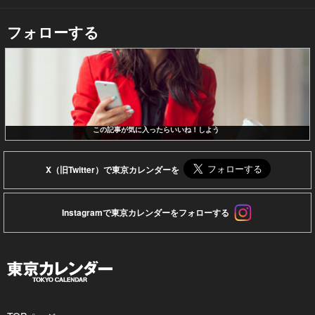
フォローする
この記事が気に入ったらいいね！しよう
X（旧Twitter）で東京カレンダーを
Instagramで東京カレンダーをフォローする