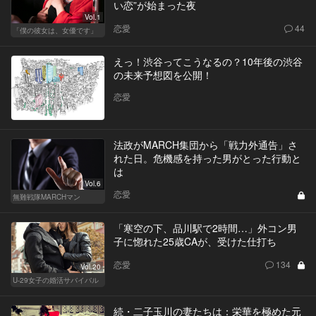
い恋”が始まった夜
Vol.1
恋愛
44
「僕の彼女は、女優です」
えっ！渋谷ってこうなるの？10年後の渋谷
の未来予想図を公開！
恋愛
法政がMARCH集団から「戦力外通告」さ
れた日。危機感を持った男がとった行動と
は
Vol.6
恋愛
無難戦隊MARCHマン
「寒空の下、品川駅で2時間…」外コン男
子に惚れた25歳CAが、受けた仕打ち
恋愛
134
Vol.20
U-29女子の婚活サバイバル
続・二子玉川の妻たちは：栄華を極めた元