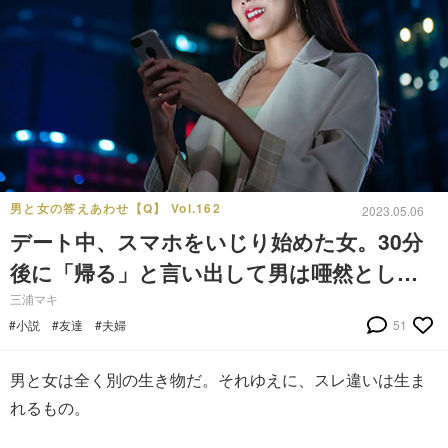
男と女の答えあわせ【Q】 Vol.162
2023.05.06
デート中、スマホをいじり始めた女。30分
後に「帰る」と言い出して男は唖然とし…
三浦マキ
#小説
#友達
#夫婦
51
男と女は全く別の生き物だ。それゆえに、スレ違いは生ま
れるもの。