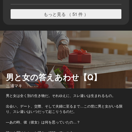
もっと見る （ 51 件 ）
男と女の答えあわせ【Q】
三浦マキ
男と女は全く別の生き物だ。それゆえに、スレ違いは生まれるもの。
出会い、デート、交際、そして夫婦に至るまで…この世に男と女がいる限
り、スレ違いはいつだって起こりうるのだ。
—あの時、彼（彼女）は何を思っていたの…？