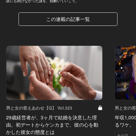
誰にも聞けなかった謎を、紐解いていこう。
この連載の記事一覧
男と女の答えあわせ【Q】 Vol.323
男と女の答え
29歳経営者が、3ヶ月で結婚を決意した理
年収1,0
由。初デートからケンカまで、彼の心を動
るワケ。
かした彼女の態度とは
#小説