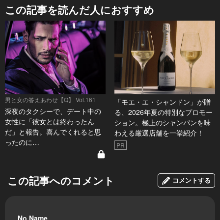
この記事を読んだ人におすすめ
男と女の答えあわせ【Q】 Vol.161
「モエ・エ・シャンドン」が贈
深夜のタクシーで、デート中の
る、2026年夏の特別なプロモー
女性に「彼女とは終わったん
ション。極上のシャンパンを味
だ」と報告。喜んでくれると思
わえる厳選店舗を一挙紹介！
ったのに…
PR
この記事へのコメント
コメントする
No Name