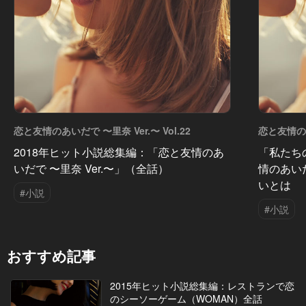
恋と友情のあいだで 〜里奈 Ver.〜 Vol.22
恋と友情のあ
2018年ヒット小説総集編：「恋と友情のあ
「私たち
いだで 〜里奈 Ver.〜」（全話）
情のあい
いとは
#小説
#小説
おすすめ記事
2015年ヒット小説総集編：レストランで恋
のシーソーゲーム（WOMAN）全話