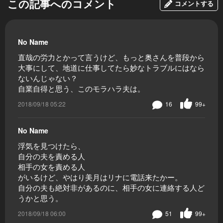
この記事へのコメント
コメントする
No Name
直哉の労力とかって言うけど、もっと奥さんを普段から
大事にして、地道に仕事してたら妙なトラブルにはなら
ないんじゃない？
自業自得と思う、このモラハラ夫は。
2018/09/18 05:22
16
99+
No Name
浮気を見つけたら、
自分の夫を責める人
相手の女を責める人
がいるけど、やはり美月はリナに電話来たかー。
自分の夫も絶対非があるのに、相手の女に連絡する人ど
うかと思う。
2018/09/18 06:00
51
99+