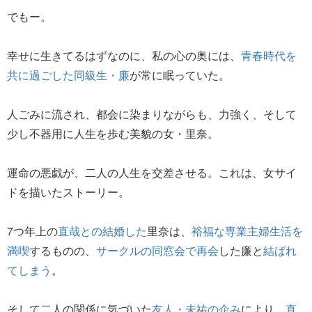
でもー。
幸せに生きてるはずなのに、私の心の奥には、
青春時代を
共に過ごした同級生・廉
が常に眠っていた。
人ごみに流され、都会に染まりながらも、力強く、そして
少し不器用に人生を歩む美貌の女・里奈。
運命の悪戯が、二人の人生を交差させる。これは、女サイ
ドを描いたストーリー。
7つ年上の
直哉との結婚した
里奈は、
裕福な専業主婦生活を
満喫
するものの、
サークルの同窓会で再会
した廉と
結ばれ
てしまう
。
そして二人の関係に気づいた
友人・未祐の企み
により、
直