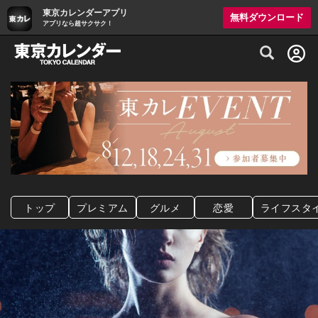
東京カレンダーアプリ
無料ダウンロード
アプリなら超サクサク！
グルメ情報・プレミアムレストラン予約サイト
トップ
プレミアム
グルメ
恋愛
ライフスタ