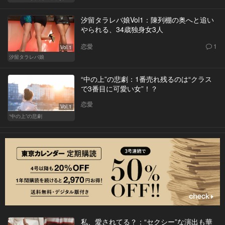
汐留タラレバ娘Vol1：陳列棚の奥へと追い
やられる、34歳独身女3人
恋愛
1
Vol.1
汐留タラレバ娘
“中の上”の悲劇：1番売れ残るのは“クラス
で3番目に可愛い女”！？
恋愛
Vol.1
“中の上”の悲劇
私、愛されてる？：“セクシー”な演出も華