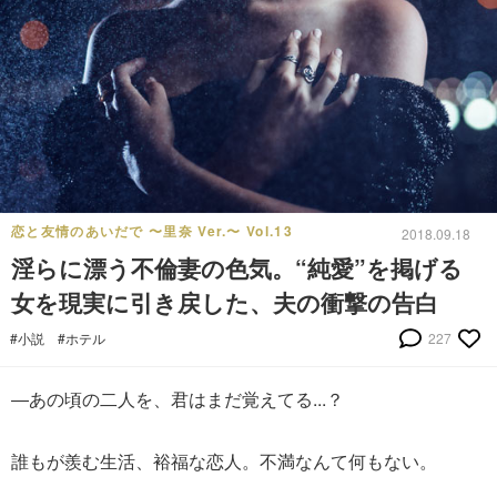
恋と友情のあいだで 〜里奈 Ver.〜 Vol.13
2018.09.18
淫らに漂う不倫妻の色気。“純愛”を掲げる
女を現実に引き戻した、夫の衝撃の告白
#小説
#ホテル
227
―あの頃の二人を、君はまだ覚えてる...？
誰もが羨む生活、裕福な恋人。不満なんて何もない。