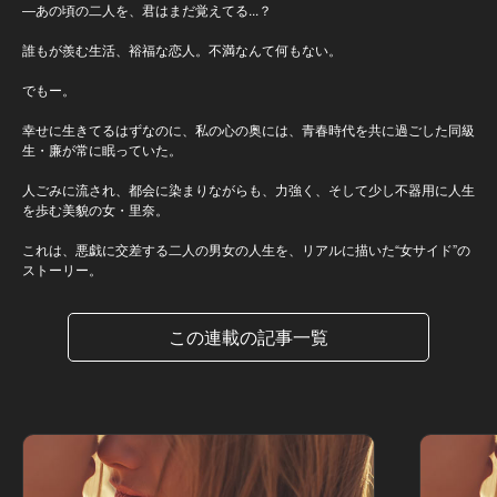
―あの頃の二人を、君はまだ覚えてる...？
誰もが羨む生活、裕福な恋人。不満なんて何もない。
でもー。
幸せに生きてるはずなのに、私の心の奥には、青春時代を共に過ごした同級
生・廉が常に眠っていた。
人ごみに流され、都会に染まりながらも、力強く、そして少し不器用に人生
を歩む美貌の女・里奈。
これは、悪戯に交差する二人の男女の人生を、リアルに描いた“女サイド”の
ストーリー。
この連載の記事一覧