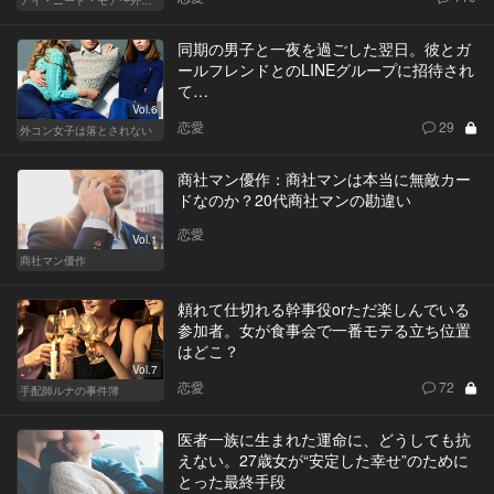
同期の男子と一夜を過ごした翌日。彼とガ
ールフレンドとのLINEグループに招待され
て…
Vol.6
恋愛
29
外コン女子は落とされない
商社マン優作：商社マンは本当に無敵カー
ドなのか？20代商社マンの勘違い
恋愛
Vol.1
商社マン優作
頼れて仕切れる幹事役orただ楽しんでいる
参加者。女が食事会で一番モテる立ち位置
はどこ？
Vol.7
恋愛
72
手配師ルナの事件簿
医者一族に生まれた運命に、どうしても抗
えない。27歳女が“安定した幸せ”のために
とった最終手段