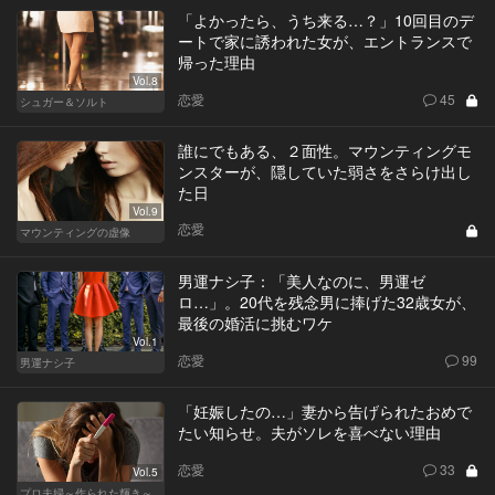
「よかったら、うち来る…？」10回目のデ
ートで家に誘われた女が、エントランスで
帰った理由
Vol.8
恋愛
45
シュガー＆ソルト
誰にでもある、２面性。マウンティングモ
ンスターが、隠していた弱さをさらけ出し
た日
Vol.9
恋愛
マウンティングの虚像
男運ナシ子：「美人なのに、男運ゼ
ロ…」。20代を残念男に捧げた32歳女が、
最後の婚活に挑むワケ
Vol.1
恋愛
99
男運ナシ子
「妊娠したの…」妻から告げられたおめで
たい知らせ。夫がソレを喜べない理由
恋愛
33
Vol.5
プロ夫婦～作られた輝き～