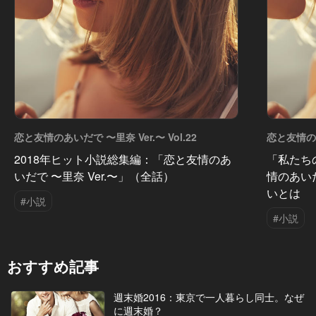
恋と友情のあいだで 〜里奈 Ver.〜 Vol.22
恋と友情のあ
2018年ヒット小説総集編：「恋と友情のあ
「私たち
いだで 〜里奈 Ver.〜」（全話）
情のあい
いとは
#小説
#小説
おすすめ記事
週末婚2016：東京で一人暮らし同士。なぜ
に週末婚？