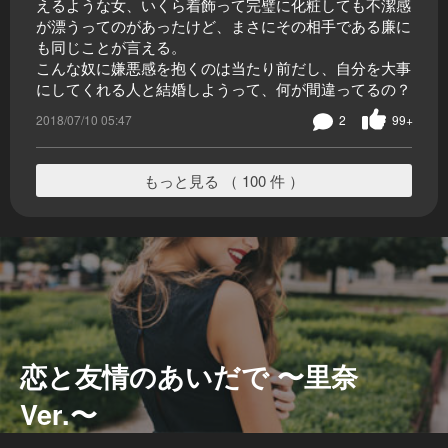
えるような女、いくら着飾って完璧に化粧しても不潔感
が漂うってのがあったけど、まさにその相手である廉に
も同じことが言える。
こんな奴に嫌悪感を抱くのは当たり前だし、自分を大事
にしてくれる人と結婚しようって、何が間違ってるの？
2018/07/10 05:47
2
99+
もっと見る （ 100 件 ）
恋と友情のあいだで 〜里奈
Ver.〜