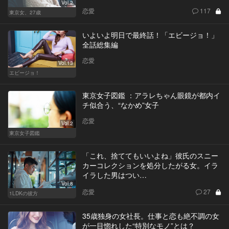
Vol.2
恋愛
117
東京女、27歳
いよいよ明日で最終話！「エビージョ！」
全話総集編
恋愛
Vol.13
エビージョ！
東京女子図鑑 ：アラレちゃん眼鏡が都内イ
チ似合う、“なかめ”女子
恋愛
Vol.2
東京女子図鑑
「これ、捨ててもいいよね」彼氏のスニー
カーコレクションを処分したがる女。イラ
イラした男はつい…
Vol.8
恋愛
27
1LDKの彼方
35歳独身の女社長。仕事と恋も絶不調の女
が一目惚れした“特別なモノ”とは？