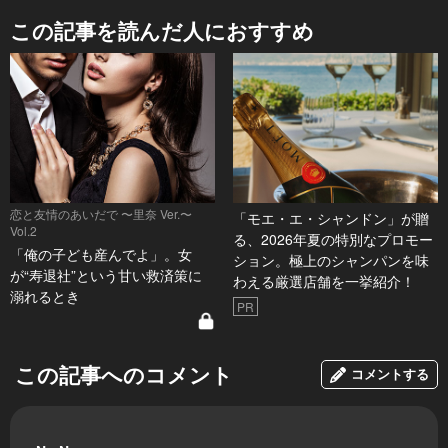
この記事を読んだ人におすすめ
恋と友情のあいだで 〜里奈 Ver.〜
「モエ・エ・シャンドン」が贈
Vol.2
る、2026年夏の特別なプロモー
「俺の子ども産んでよ」。女
ション。極上のシャンパンを味
が“寿退社”という甘い救済策に
わえる厳選店舗を一挙紹介！
溺れるとき
PR
この記事へのコメント
コメントする