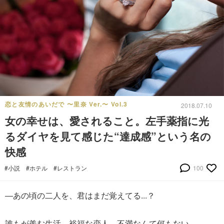
恋と友情のあいだで 〜里奈 Ver.〜 Vol.3
2018.07.10
女の幸せは、愛されること。左手薬指に光
るダイヤを見て感じた“達成感”という名の
快感
#小説
#ホテル
#レストラン
100
―あの頃の二人を、君はまだ覚えてる...？
誰もが羨む生活、裕福な恋人。不満なんて何もない。