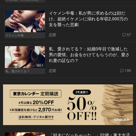
イケメン中毒：私が男に求めるのは顔だ
け。超絶イケメンに溺れる年収2,000万の
女を襲った悲劇
Vol.1
恋愛
57
イケメン中毒
私、愛されてる？：結婚3年目で激減した
男の愛情。お金をかけてもらうのが、愛さ
れ妻の証なの？
Vol.1
恋愛
195
私、愛されてる？
「好きになっちゃった…」22歳・東大女子