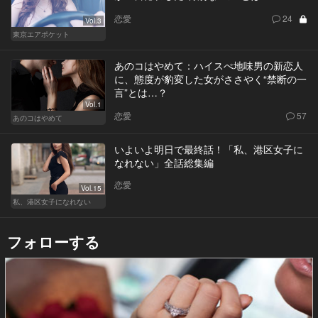
恋愛
24
Vol.3
東京エアポケット
あのコはやめて：ハイスぺ地味男の新恋人
に、態度が豹変した女がささやく“禁断の一
言”とは…？
Vol.1
恋愛
57
あのコはやめて
いよいよ明日で最終話！「私、港区女子に
なれない」全話総集編
恋愛
Vol.15
私、港区女子になれない
フォローする