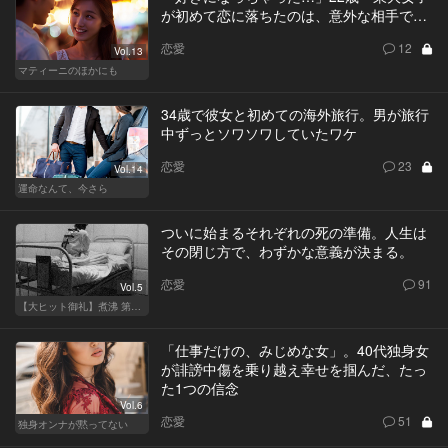
が初めて恋に落ちたのは、意外な相手で…
恋愛
12
Vol.13
マティーニのほかにも
34歳で彼女と初めての海外旅行。男が旅行
中ずっとソワソワしていたワケ
恋愛
23
Vol.14
運命なんて、今さら
ついに始まるそれぞれの死の準備。人生は
その閉じ方で、わずかな意義が決まる。
恋愛
91
Vol.5
【大ヒット御礼】煮沸 第二章
「仕事だけの、みじめな女」。40代独身女
が誹謗中傷を乗り越え幸せを掴んだ、たっ
た1つの信念
Vol.6
恋愛
51
独身オンナが黙ってない