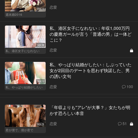
恋愛
Vol.1
週末婚2016
私、港区女子になれない：年収1,000万円
の慶應ガールが言う「普通の男」は一体ど
こに？
Vol.8
恋愛
私、港区女子になれない
私、やっぱり結婚がしたい：しぶっていた
女が2回目のデートを思わず快諾した、男
の誘い文句
Vol.1
恋愛
100
私、やっぱり結婚がしたい
「年収よりも"アレ"が大事？」女たちが明
かす恐ろしい本音
恋愛
51
Vol.5
君が僕で、僕が君で