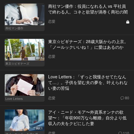
商社マン優作：役員になれる人 vs 平社員
で終わる人。コネと欲望が渦巻く商社の闇
恋愛
Vol.11
商社マン優作
東京☆ビギナーズ：28歳大阪からの上京。
「ノールックいいね！」に愛はあるのか
恋愛
Vol.1
東京☆ビギナーズ
Love Letters：「ずっと我慢させてたなん
て…」。子供を望む夫の夢を、叶えられな
い妻の苦悩
Vol.1
恋愛
80
Love Letters
アイ・ニード・モア〜外資系オンナの欲
望〜：「年収900万なら離婚」自分より低
収入の夫をクビにした妻
Vol.1
恋愛
110
アイ・ニード・モア〜外資系オンナの欲望〜