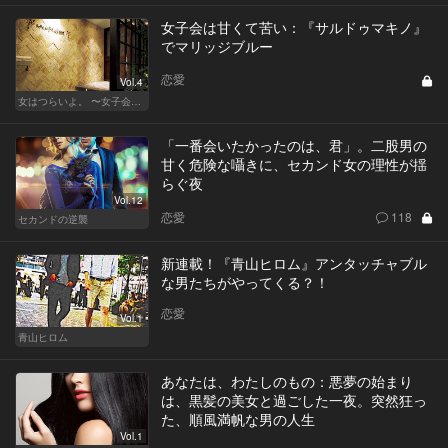
女子会は甘くて苦い：『サルドゥマキノ』
でマリッジブルー
恋愛
Vol.4
女はつらいよ。 〜女子会は、甘くて苦い〜
「一番会いたかったのは、君」。二股男の
甘く危険な囁きに、セカンド女の理性が揺
らぐ夜
Vol.12
恋愛
118
セカンドの逆襲
新連載！『青山ヒロム』アンタッチャブル
な男たちがやってくる？！
恋愛
Vol.1
青山ヒロム
あなたは、わたしのもの：悪夢の始まり
は、黒髪の美女と過ごした一夜。突然狂っ
た、順風満帆な男の人生
Vol.1