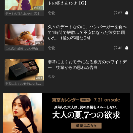
トの答えあわせ【Q】
Vol.13
恋愛
87
デートの答えあわせ【Q】
久々のデートなのに、ハンバーガーを食べ
て1時間で解散…？不安になった彼女に届
いた、1通の不穏なDM
Vol.5
恋愛
42
この恋が成就しない理由
非常によくおモテになる殿方のホワイトデ
ー：後輩からの思わぬ告白
恋愛
Vol.1
非常によくおモテになる殿方のホワイトデー