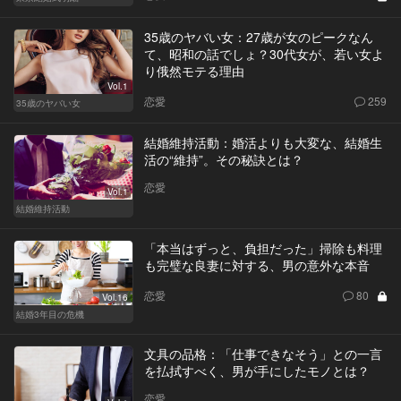
35歳のヤバい女：27歳が女のピークなん
て、昭和の話でしょ？30代女が、若い女よ
り俄然モテる理由
Vol.1
恋愛
259
35歳のヤバい女
結婚維持活動：婚活よりも大変な、結婚生
活の“維持”。その秘訣とは？
恋愛
Vol.1
結婚維持活動
「本当はずっと、負担だった」掃除も料理
も完璧な良妻に対する、男の意外な本音
恋愛
80
Vol.16
結婚3年目の危機
文具の品格：「仕事できなそう」との一言
を払拭すべく、男が手にしたモノとは？
恋愛