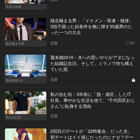
Vol.1
文具の品格
残念極まる男：「イケメン・医者・独身」
3拍子揃った好条件を無に帰す35歳男のた
った一つの欠点
Vol.1
恋愛
81
残念極まる男
週末婚2016：夫への思いやりがアダになっ
た結婚記念日。そして、ミラノで待ち構え
ていた罠
Vol.2
恋愛
週末婚2016
私の住む街：3年前に「脱・港区」したIT
社長。華やかな生活を捨て、“千代田区おじ
さん”に転身する理由
Vol.1
恋愛
私の住む街
2回目のデートが「22時集合」だった女。
初デートはイイ感じだったのにナゼ？デー