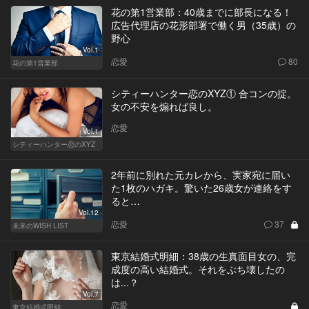
花の第1営業部：40歳までに部長になる！
広告代理店の花形部署で働く男（35歳）の
野心
Vol.1
恋愛
80
花の第1営業部
シティーハンター恋のXYZ① 合コンの掟。
女の不安を煽れば良し。
恋愛
Vol.1
シティーハンター恋のXYZ
2年前に別れた元カレから、実家宛に届い
た1枚のハガキ。驚いた26歳女が連絡をす
ると…
Vol.12
恋愛
37
未来のWISH LIST
東京結婚式明細：38歳の生真面目女の、完
成度の高い結婚式。それをぶち壊したの
は...？
Vol.7
恋愛
東京結婚式明細