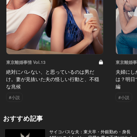
東京離婚事情 Vol.13
東京離婚事情 
絶対にバレない、と思っているのは男だ
夫婦にし
け。妻が見抜いた夫の怪しい行動と、不穏
は？明日
な兆候
編
#小説
#小説
おすすめ記事
サイコパスな夫：東大卒・外銀勤め・身長