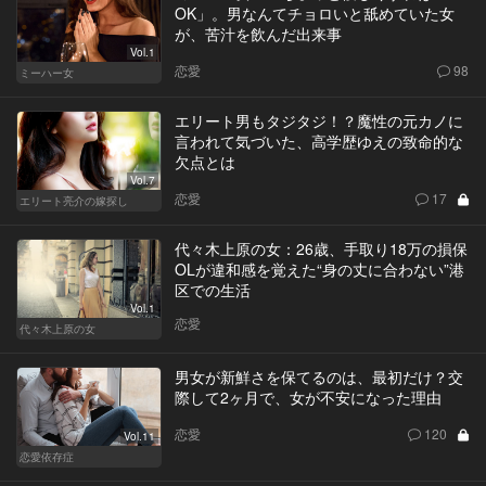
OK」。男なんてチョロいと舐めていた女
が、苦汁を飲んだ出来事
Vol.1
恋愛
98
ミーハー女
エリート男もタジタジ！？魔性の元カノに
言われて気づいた、高学歴ゆえの致命的な
欠点とは
Vol.7
恋愛
17
エリート亮介の嫁探し
代々木上原の女：26歳、手取り18万の損保
OLが違和感を覚えた“身の丈に合わない”港
区での生活
Vol.1
恋愛
代々木上原の女
男女が新鮮さを保てるのは、最初だけ？交
際して2ヶ月で、女が不安になった理由
恋愛
120
Vol.11
恋愛依存症