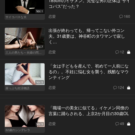
185cmのイケメン。完璧な男の正体は“サイ
コパス”だった？
Vol.1
恋愛
160
サイコパスな夫
出張が終わっても、帰ってこない外コン
夫。31歳妻は、神谷町のタワマンで寂し
く…
Vol.7
恋愛
12
三人の男たち～夫婦の問題～
「女は子どもを産んで、初めて一人前にな
るの」。不妊に悩む女を襲う、残酷なマウ
ンティング
Vol.5
恋愛
124
崖っぷち妊活物語
「職場一の美女に似てる」イケメン同僚の
言葉に踊らされる、上京2か月目の30歳OL
恋愛
49
Vol.5
32歳のシンデレラ