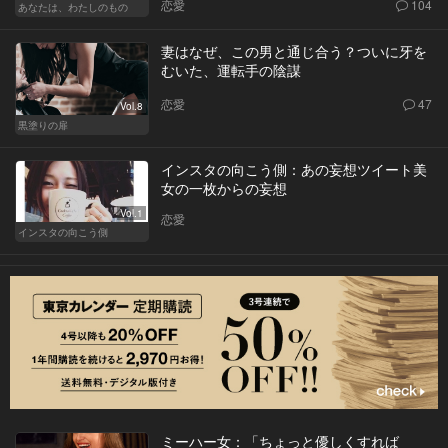
恋愛
104
あなたは、わたしのもの
妻はなぜ、この男と通じ合う？ついに牙を
むいた、運転手の陰謀
恋愛
47
Vol.8
黒塗りの扉
インスタの向こう側：あの妄想ツイート美
女の一枚からの妄想
Vol.1
恋愛
インスタの向こう側
ミーハー女：「ちょっと優しくすれば