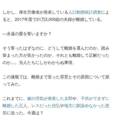
しかし、厚生労働省が発表している
人口動態統計調査
によ
ると、2017年度で21万2,000組の夫婦が離婚している。
—永遠の愛を誓いますか？
そう誓ったはずなのに、どうして離婚を選んだのか。踏み
留まった方が良かったのか、それとも離婚して正解だった
のか…。当人たちにしかわからぬ事情。
この連載では、離婚まで至った背景とその原因について探
ってみた。
これまでに、
嫁の浮気が発覚した太郎
や、
子供ができずに
離婚した正人
、
レスだった信弘
や
地方に馴染めなかった恵
那
に迫った。今週は？