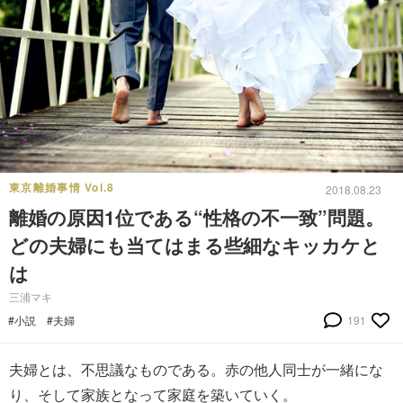
東京離婚事情 Vol.8
2018.08.23
離婚の原因1位である“性格の不一致”問題。
どの夫婦にも当てはまる些細なキッカケと
は
三浦マキ
#小説
#夫婦
191
夫婦とは、不思議なものである。赤の他人同士が一緒にな
り、そして家族となって家庭を築いていく。