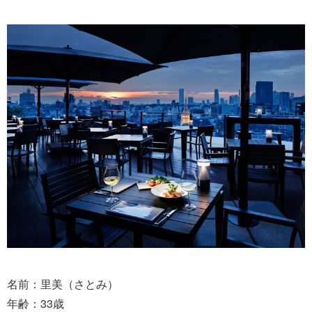
名前：里美（さとみ）
年齢：33歳