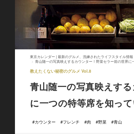
東京カレンダー | 最新のグルメ、洗練されたライフスタイル情報
青山随一の写真映えするカウンター！野菜セラー前の世界に
教えたくない秘密のグルメ Vol.8
青山随一の写真映えする
に一つの特等席を知って
#カウンター
#フレンチ
#肉
#野菜
#青山