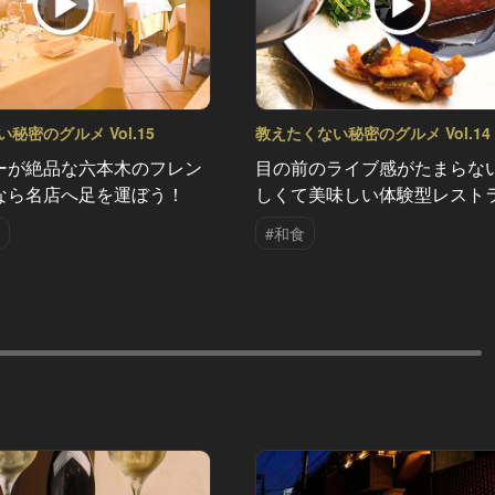
秘密のグルメ Vol.15
教えたくない秘密のグルメ Vol.14
ーが絶品な六本木のフレン
目の前のライブ感がたまらな
なら名店へ足を運ぼう！
しくて美味しい体験型レスト
#和食