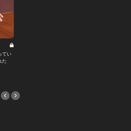
8
男と女の答えあわせ【A】 Vol.308
ってい
結婚願望ゼロだった27歳男性が、交
れた
際2年で突然プロポーズ。彼の心が
変わった“理由”とは
#小説