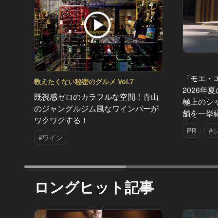
「モエ・
教えたくない秘密のグルメ Vol.7
2026年
既視感ゼロのカラフルな空間！青山
極上のシ
のジャングルジム風なワインバーが
舗を一挙
ワクワクする！
PR
#
#ワイン
ロングヒット記事