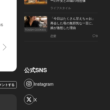
ーの不安と20歳の理想像
ライフスタイル
「今日はたくさん甘えちゃお」
再会した母の無邪気な一言に、
/6
Vol.73
娘が激怒した理由
TOUGH COOKIES
恋愛
9
すすむ
公式SNS
Instagram
メントする
X