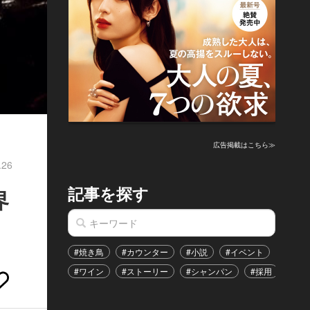
広告掲載はこちら≫
.26
記事を探す
界
#焼き鳥
#カウンター
#小説
#イベント
#港区
#ワイン
#ストーリー
#シャンパン
#採用
#恋