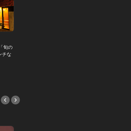
東カレの素敵な大人に必要なこと Vol.77
「旬の
東カレ10月号は「麻布十番」特集。
明らかに
ンチな
この夏最高にアツい街の、裏のウラ
銀座1
まで全部見せます！
の旬を
#デート
の名店
#イタ