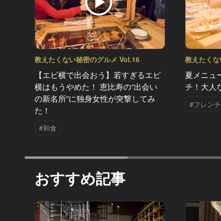
教えたくない秘密のグルメ Vol.16
教えたくない
【エビ横で出会おう】若すぎるエビ
夏メニュ
横はもうやめた！ 恵比寿の“出会い
チ！大人
の新名所”に独身女性が突撃してみ
#フレンチ
た！
#和食
おすすめ記事