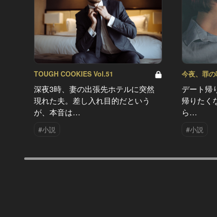
TOUGH COOKIES Vol.51
今夜、罪の味を
深夜3時、妻の出張先ホテルに突然
デート帰
現れた夫。差し入れ目的だという
帰りたく
が、本音は…
ら…
#小説
#小説