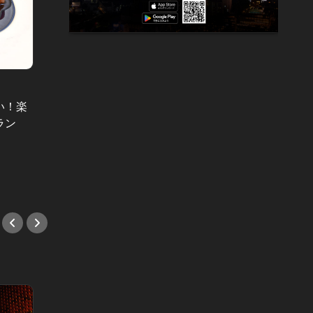
教えたくない秘密のグルメ Vol.13
教えたく
い！楽
神宮前はハワイグルメが熱い！ガー
ぷるっ
ラン
リックシュリンプを豪快に頂こう！
い！ど
店へ
#ランチ
#和食