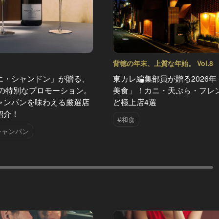
背徳の年末、上質な年始。 Vol.8
エ・シャンドン」が贈る、
東カレ編集部員が贈る2026年
夏の特別なプロモーション。
美食」！カニ・天ぷら・フレ
ャンパンを味わえる厳選店
ど極上店4選
紹介！
#和食
シャンパン