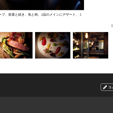
ープ、前菜と続き、魚と肉、2品のメインにデザート、ミ
1
コ