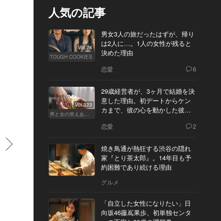
人気の記事
男女3人の旅だったはずが、帰り
は2人に…。1人の女性が残ると
Vol.74
決めた理由
TOUGH COOKIES
恋愛
6
29歳経営者が、3ヶ月で結婚を決
意した理由。初デートからケン
Vol.323
カまで、彼の心を動かした彼女
男と女の答えあわせ【Q】
の態度とは
恋愛
2
すすむ
焼き鳥通が熱狂する渋谷の隠れ
家『とり茶太郎』。14年目も予
約困難であり続ける理由
グルメ
「自立した女性になりたい」日
向坂46藤嶌果歩、初単独センタ