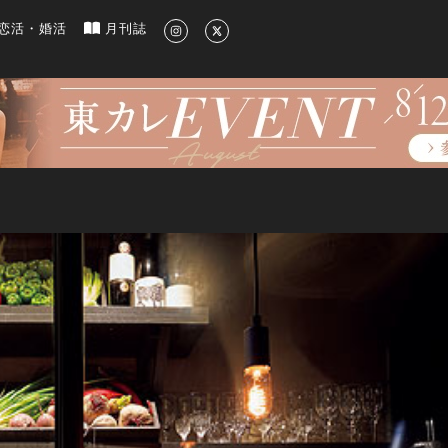
新のグルメ、洗練されたライフスタイル情報
恋活・婚活
月刊誌