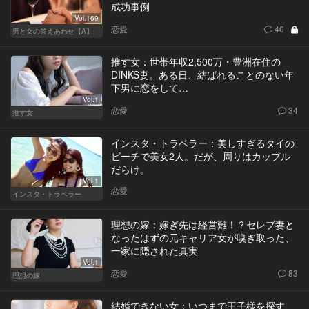
成功事例
Vol.169
恋愛
40
男と女の答えあわせ【A】
推す女：世帯年収2,500万・豊洲在住の
DINKS妻。ある日、結ばれることのない年
下男に恋をして…
Vol.1
恋愛
34
推す女
インスタ・トラベラー：美しすぎるタイの
ビーチで美女2人。だが、周りはカップル
だらけ。
Vol.1
恋愛
インスタ・トラベラー
理想の嫁：嫁ぎ先は経営難！？セレブ妻と
なったはずの元キャリア女が嗅ぎ取った、
一家に隠された真実
Vol.1
恋愛
83
理想の嫁
結婚できない女：いつまで王子様を探す