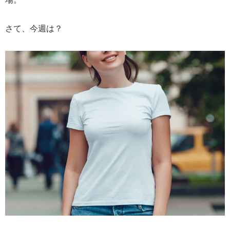
さて、今週は？