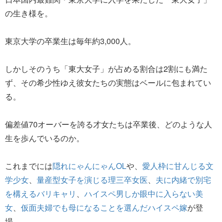
の生き様を。
東京大学の卒業生は毎年約3,000人。
しかしそのうち「東大女子」が占める割合は2割にも満た
ず、その希少性ゆえ彼女たちの実態はベールに包まれてい
る。
偏差値70オーバーを誇る才女たちは卒業後、どのような人
生を歩んでいるのか。
これまでには
隠れにゃんにゃんOL
や、
愛人枠に甘んじる文
学少女
、
量産型女子を演じる理三卒女医
、
夫に内緒で別宅
を構えるバリキャリ
、
ハイスペ男しか眼中に入らない美
女
、
仮面夫婦でも母になることを選んだハイスペ嫁
が登
場。