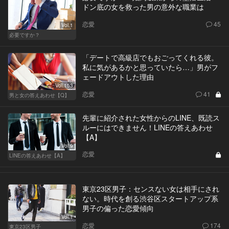
ドン底の女を救った男の意外な職業は
恋愛
45
Vol.1
必要ですか？
「デートで高級店でもおごってくれる彼。
私に気があるかと思っていたら…」男がフ
ェードアウトした理由
Vol.153
恋愛
41
男と女の答えあわせ【Q】
先輩に紹介された女性からのLINE、既読ス
ルーにはできません！LINEの答えあわせ
【A】
Vol.9
恋愛
LINEの答えあわせ【A】
東京23区男子：センスない女は相手にされ
ない。時代を創る渋谷区スタートアップ系
男子の偏った恋愛傾向
Vol.1
恋愛
174
東京23区男子