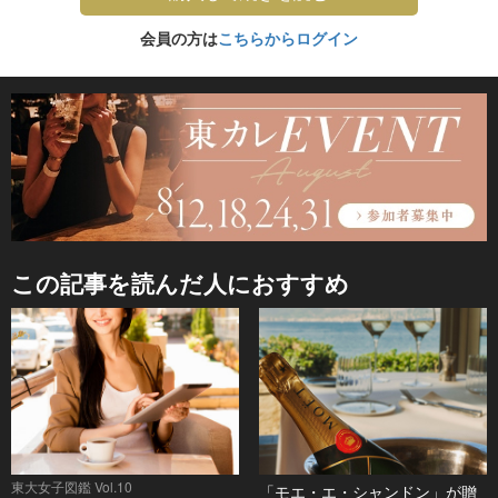
会員の方は
こちらからログイン
この記事を読んだ人におすすめ
東大女子図鑑 Vol.10
「モエ・エ・シャンドン」が贈