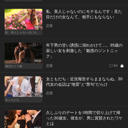
私、美人じゃないのにモテるんです：見た
目だけの女なんて、相手にもならない
恋愛
Vol.1
私、美人じゃないのにモテるんです。
年下男の甘い誘惑に溺れかけて…。35歳の
寂しい女を刺激した「魅惑のジントニッ
ク」
Vol.2
恋愛
94
婚活ひとり飯
女ともだち：近況報告すらままならぬ。30
代女の会話は“地雷”と“禁句”だらけ
恋愛
Vol.1
女ともだち
久しぶりのデートを1時間で切り上げて帰
った30歳女。彼女が、男に賞賛されたワケ
とは