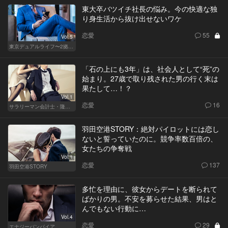
東大卒バツイチ社長の悩み。今の快適な独
り身生活から抜け出せないワケ
恋愛
55
Vol.5
東京デュアルライフ〜2拠点目を選ぶ大人の事情〜
「石の上にも3年」は、社会人として“死”の
始まり。27歳で取り残された男の行く末は
果たして…！？
Vol.1
恋愛
16
サラリーマン会計士・隆一の迷い
羽田空港STORY：絶対パイロットには恋し
ないと誓っていたのに。競争率数百倍の、
女たちの争奪戦
Vol.1
恋愛
137
羽田空港STORY
多忙を理由に、彼女からデートを断られて
ばかりの男。不安を募らせた結果、男はと
んでもない行動に…
Vol.4
恋愛
29
エナジーバンパイア