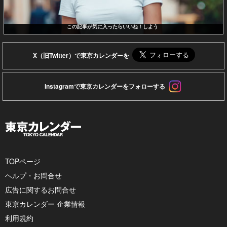
この記事が気に入ったらいいね！しよう
X（旧Twitter）で東京カレンダーを
Instagramで東京カレンダーをフォローする
TOPページ
ヘルプ・お問合せ
広告に関するお問合せ
東京カレンダー 企業情報
利用規約