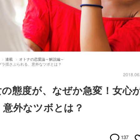
連載
オトナの恋愛論～解説編～
グラ揺さぶられる、意外なツボとは？
2018.06
女の態度が、なぜか急変！女心
、意外なツボとは？
137