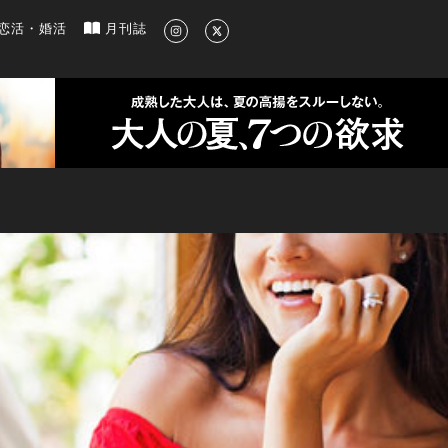
新のグルメ、洗練されたライフスタイル情報
恋活・婚活
月刊誌