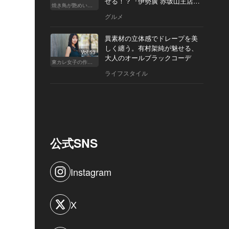
せる！？『伊勢廣 赤坂山王店』
焼き鳥が艶めいてきた
へ
グルメ
異素材の立体感でドレープを美
しく纏う。有村架純が魅せる、
Vol.53
大人のオールブラックコーデ
東カレ女子の作り方
ライフスタイル
公式SNS
Instagram
X