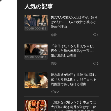
人気の記事
男女3人の旅だったはずが、帰り
は2人に…。1人の女性が残ると
Vol.74
決めた理由
TOUGH COOKIES
恋愛
6
「今日はたくさん甘えちゃお」
再会した母の無邪気な一言に、
Vol.73
娘が激怒した理由
TOUGH COOKIES
恋愛
9
焼き鳥通が熱狂する渋谷の隠れ
家『とり茶太郎』。14年目も予
約困難であり続ける理由
グルメ
【贅沢な穴場ランチ】本店では
大行列の焼き鳥丼が並ばずに食
Vol.7