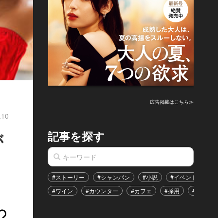
広告掲載はこちら≫
.10
記事を探す
が
#ストーリー
#シャンパン
#小説
#イベント
#
#ワイン
#カウンター
#カフェ
#採用
#恋愛