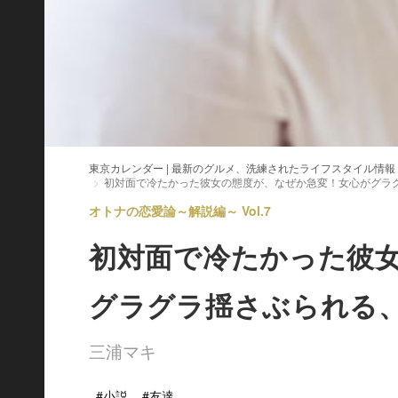
東京カレンダー | 最新のグルメ、洗練されたライフスタイル情報
初対面で冷たかった彼女の態度が、なぜか急変！女心がグラ
オトナの恋愛論～解説編～ Vol.7
初対面で冷たかった彼
グラグラ揺さぶられる
三浦マキ
#小説
#友達