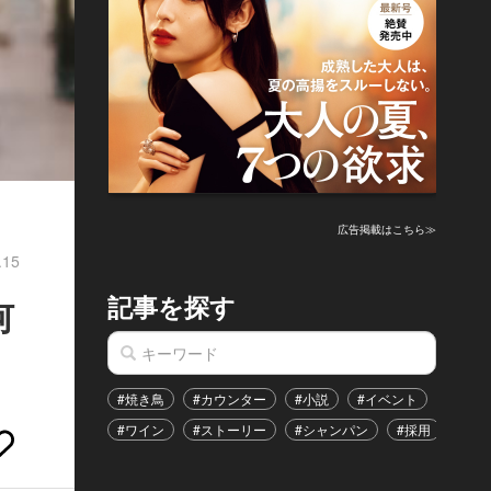
広告掲載はこちら≫
.15
記事を探す
何
#焼き鳥
#カウンター
#小説
#イベント
#港区
#ワイン
#ストーリー
#シャンパン
#採用
#恋