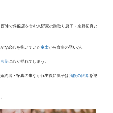
、西陣で呉服店を営む京野家の跡取り息子・京野拓真と
やかな恋心を抱いていた
竜太
から食事の誘いが。
の言葉
に心が揺れてしまう。
、婚約者・拓真の事なかれ主義に凛子は
我慢の限界
を迎
る。