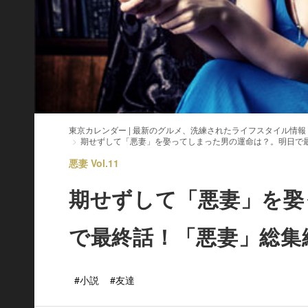
東京カレンダー | 最新のグルメ、洗練されたライフスタイル情報
期せずして「悪妻」を娶ってしまった男の運命は？。明日で
悪妻 Vol.11
期せずして「悪妻」を娶
で最終話！「悪妻」総集
#小説
#友達