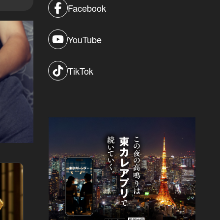
Facebook
YouTube
TikTok