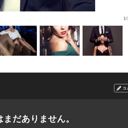
1/
コ
はまだありません。