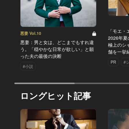
「モエ・
悪妻 Vol.10
2026年
悪妻：男と女は、どこまでもすれ違
極上のシ
う。「穏やかな日常が欲しい」と願
舗を一挙
った夫の最後の決断
PR
#
#小説
ロングヒット記事