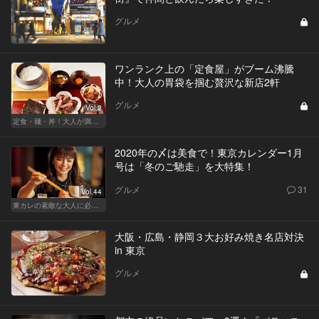
グルメ
ワンランク上の「定食屋」がブーム沸騰
中！大人の胃袋を掴む贅沢な新店2軒
グルメ
Vol.2
定食・麺・丼！大人が満足できるサクッとグルメ
2020年の〆は美食で！東京カレンダー1月
号は「冬のご馳走」を大特集！
グルメ
31
Vol.44
東カレの素敵な大人に必要なこと
大阪・広島・静岡３大お好み焼き名店対決
in 東京
グルメ