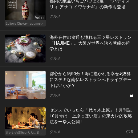
都内の絶品いちごパフェ3選！『パティス
リィ アサコ イワヤナギ』の新作も登場
グルメ
Vol.11
Editor's Choice～gourmet～
海外在住の食通も憧れる三ツ星レストラン
「HAJIME」。大阪が世界へ誇る弩級の哲
学とは
グルメ
都心から約90分！海に抱かれる幸せ♪抜群
にステキな南仏レストランへドライブデー
トはいかが？
グルメ
センスでいったら「代々木上原」！月刊誌
10月号は「上原っぽい店」の東カレ的攻略
法を一挙大公開！
Vol.17
グルメ
5
東カレの素敵な大人に必要なこと