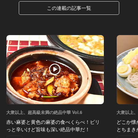
この連載の記事一覧
大衆以上、超高級未満の絶品中華 Vol.6
大衆以上、
赤い麻婆と黄色の麻婆の食べくらべ！ビリ
どこか懐
っと辛いけど旨味も深い絶品中華だ！
とちまき