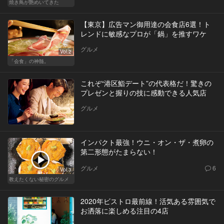
焼き鳥が艶めいてきた
【東京】広告マン御用達の会食店6選！ト
レンドに敏感なプロが「鍋」を推すワケ
グルメ
Vol.2
「会食」の神髄。
これぞ“港区鮨デート”の代表格だ！驚きの
プレゼンと握りの技に感動できる人気店
グルメ
インパクト最強！ウニ・オン・ザ・煮卵の
第二形態がたまらない！
グルメ
6
Vol.3
教えたくない秘密のグルメ
2020年ビストロ最前線！活気ある雰囲気で
お洒落に楽しめる注目の4店