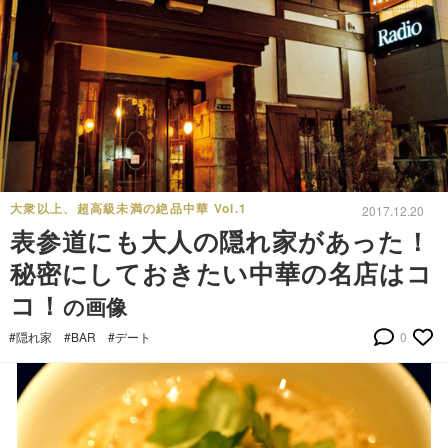
大衆以上、超高級未満の絶品中華 Vol.1
2017.12.20
表参道にも大人の隠れ家があった！
秘密にしておきたい中華の名店はコ
コ！
の画像
#隠れ家
#BAR
#デート
0