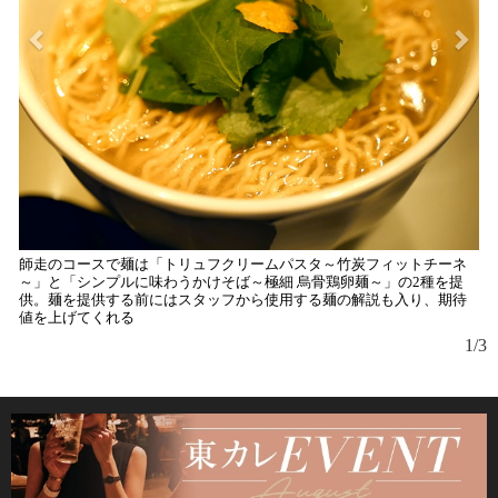
師走のコースで麺は「トリュフクリームパスタ～竹炭フィットチーネ
『
～」と「シンプルに味わうかけそば～極細 烏骨鶏卵麺～」の2種を提
る
供。麺を提供する前にはスタッフから使用する麺の解説も入り、期待
ら
値を上げてくれる
る
1/3