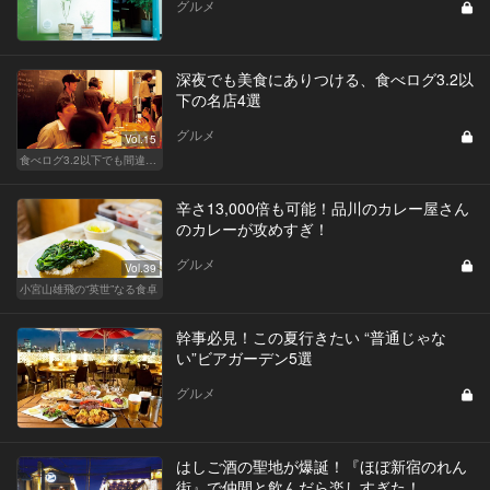
グルメ
深夜でも美食にありつける、食べログ3.2以
下の名店4選
グルメ
Vol.15
食べログ3.2以下でも間違いなく名店！
辛さ13,000倍も可能！品川のカレー屋さん
のカレーが攻めすぎ！
グルメ
Vol.39
小宮山雄飛の“英世”なる食卓
幹事必見！この夏行きたい “普通じゃな
い”ビアガーデン5選
グルメ
はしご酒の聖地が爆誕！『ほぼ新宿のれん
街』で仲間と飲んだら楽しすぎた！