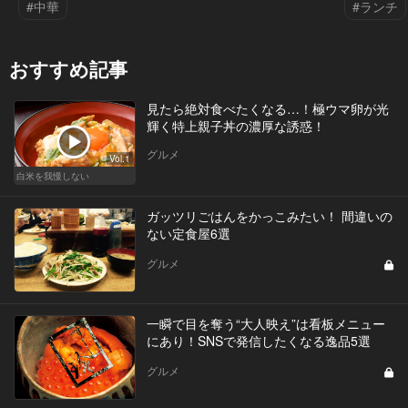
#中華
#ランチ
おすすめ記事
見たら絶対食べたくなる…！極ウマ卵が光
輝く特上親子丼の濃厚な誘惑！
グルメ
Vol.1
白米を我慢しない
ガッツリごはんをかっこみたい！ 間違いの
ない定食屋6選
グルメ
一瞬で目を奪う“大人映え”は看板メニュー
にあり！SNSで発信したくなる逸品5選
グルメ