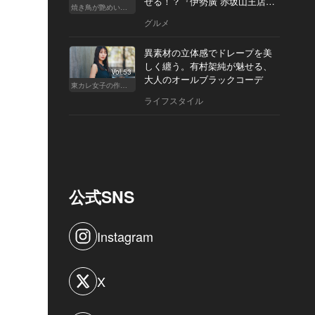
せる！？『伊勢廣 赤坂山王店』
焼き鳥が艶めいてきた
へ
グルメ
異素材の立体感でドレープを美
しく纏う。有村架純が魅せる、
Vol.53
大人のオールブラックコーデ
東カレ女子の作り方
ライフスタイル
公式SNS
Instagram
X