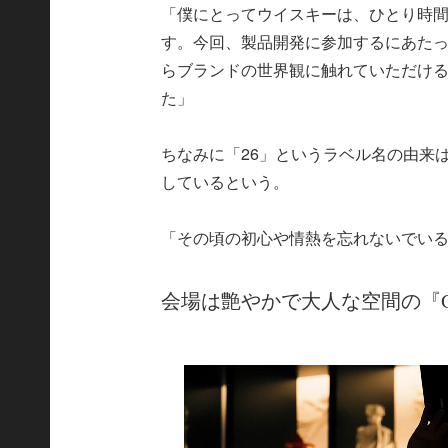
「僕にとってウイスキーは、ひとり時
す。今回、製品開発に参加するにあた
らブランドの世界観に触れていただけ
た」
ちなみに「26」というラベル名の由来
しているという。
「その頃の初心や情熱を忘れないでい
会場は艶やかで大人な空間の『Gold B