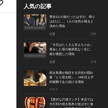
人気の記事
男女3人の旅だったはずが、帰り
は2人に…。1人の女性が残ると
Vol.74
決めた理由
TOUGH COOKIES
恋愛
6
「今日はたくさん甘えちゃお」
再会した母の無邪気な一言に、
Vol.73
娘が激怒した理由
TOUGH COOKIES
恋愛
9
焼き鳥通が熱狂する渋谷の隠れ
家『とり茶太郎』。14年目も予
約困難であり続ける理由
グルメ
【贅沢な穴場ランチ】本店では
大行列の焼き鳥丼が並ばずに食
Vol.7