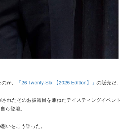
たのが、
「26 Twenty-Six 【2025 Edition】」
の販売だ。
N』にて開催されたそのお披露目を兼ねたテイスティングイベント
ん自ら登壇。
n】」への想いをこう語った。