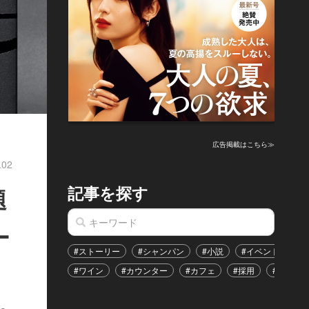
広告掲載はこちら≫
.02
記事を探す
題
ー
#ストーリー
#シャンパン
#小説
#イベント
#
#ワイン
#カウンター
#カフェ
#採用
#恋愛