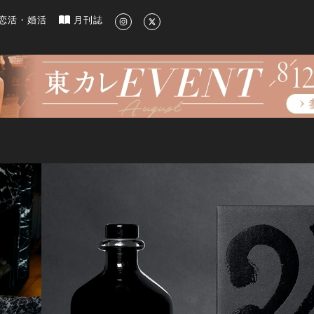
新のグルメ、洗練されたライフスタイル情報
恋活・婚活
月刊誌