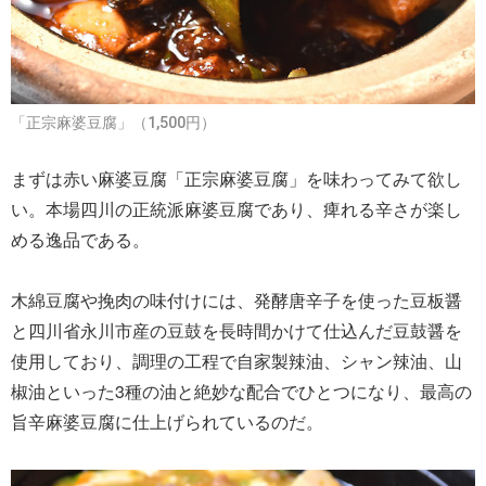
「正宗麻婆豆腐」（1,500円）
まずは赤い麻婆豆腐「正宗麻婆豆腐」を味わってみて欲し
い。本場四川の正統派麻婆豆腐であり、痺れる辛さが楽し
める逸品である。
木綿豆腐や挽肉の味付けには、発酵唐辛子を使った豆板醤
と四川省永川市産の豆鼓を長時間かけて仕込んだ豆鼓醤を
使用しており、調理の工程で自家製辣油、シャン辣油、山
椒油といった3種の油と絶妙な配合でひとつになり、最高の
旨辛麻婆豆腐に仕上げられているのだ。