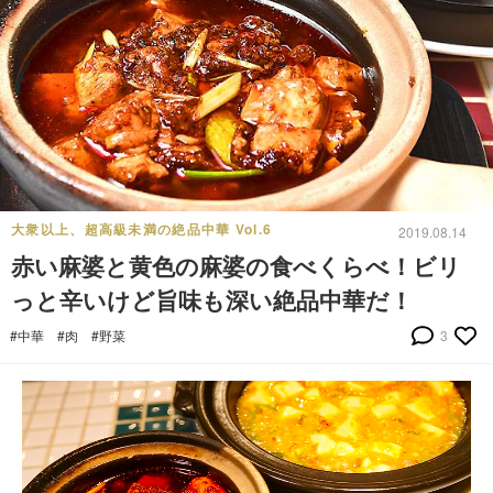
大衆以上、超高級未満の絶品中華 Vol.6
2019.08.14
赤い麻婆と黄色の麻婆の食べくらべ！ビリ
っと辛いけど旨味も深い絶品中華だ！
#中華
#肉
#野菜
3