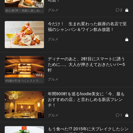
Vol.2
グルメ
2
初心者OK！気軽に楽しめる鮨の人気店
今だけ！ 生まれ変わった銀座の名店で至
福のシャンパン＆ワイン飲み放題！
グルメ
ディナーのあと、2軒目にスマートに誘う
ために…。大人が押さえておきたいバー5
軒
Vol.2
グルメ
45歳が行きつくレストラン＆バー
年間900軒を巡るfoodie美女に「今、最も
おすすめの店」と言わしめる新店フレン
チ！
グルメ
1
もう食べた!? 2015年に大ブレイクしたシン