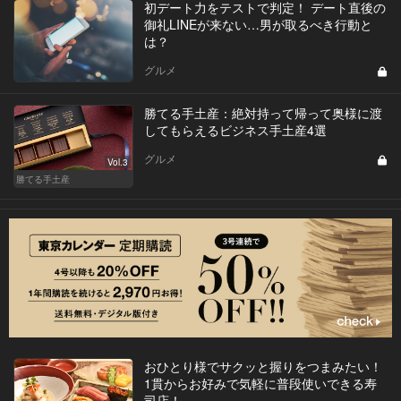
初デート力をテストで判定！ デート直後の
御礼LINEが来ない…男が取るべき行動と
は？
グルメ
勝てる手土産：絶対持って帰って奥様に渡
してもらえるビジネス手土産4選
グルメ
Vol.3
勝てる手土産
おひとり様でサクッと握りをつまみたい！
1貫からお好みで気軽に普段使いできる寿
司店！