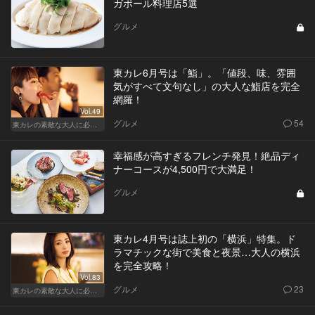
ガポール料理店5選
グルメ
東カレ6月号は「鮨」。「値段、味、雰囲
気がすべて文句なし」の大人な鮨店を完全
網羅！
Vol.49
グルメ
54
東カレの素敵な大人に必要なこと
幸福感が高すぎるフレンチ発見！絶品ディ
ナーコースが4,500円で大満足！
グルメ
東カレ4月号は誌上初の「横浜」特集。ド
ラマチックな街で美食と夜景…大人の横浜
を完全攻略！
Vol.83
グルメ
23
東カレの素敵な大人に必要なこと