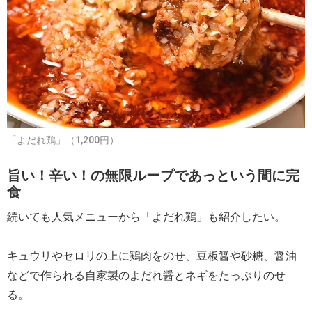
「よだれ鶏」（1,200円）
旨い！辛い！の無限ループであっという間に完
食
続いても人気メニューから「よだれ鶏」も紹介したい。
キュウリやセロリの上に鶏肉をのせ、豆板醤や砂糖、醤油
などで作られる自家製のよだれ醤とネギをたっぷりのせ
る。