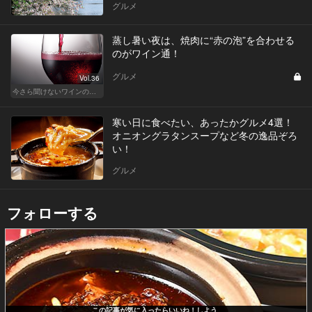
グルメ
蒸し暑い夜は、焼肉に“赤の泡”を合わせる
のがワイン通！
グルメ
Vol.36
今さら聞けないワインの基礎知識
寒い日に食べたい、あったかグルメ4選！
オニオングラタンスープなど冬の逸品ぞろ
い！
グルメ
フォローする
この記事が気に入ったらいいね！しよう