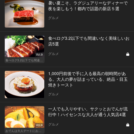
暑い夏こそ、ラグジュアリーなディナーで
夜を楽しもう！都内で話題の新店５選
グルメ
食べログ3.2以下でも間違いなく美味しいお
店5選
グルメ
Vol.9
食べログ3.2以下でも間違いなく名店！
1,000円前後で手に入る最高の朝時間があ
る。大人の夢が詰まっている、絶品・目玉
焼きトースト
グルメ
一人でも入りやすい、サクッとおでんが流
行中！ハイセンスな大人が通う人気店4選
グルメ
Vol.6
おでんは大人デートにおすすめ！ふたりで温まろう