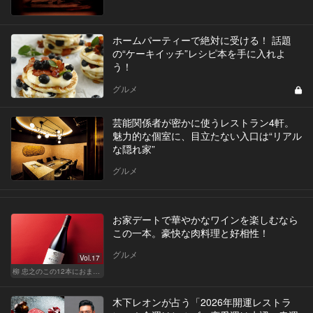
ホームパーティーで絶対に受ける！ 話題
の“ケーキイッチ”レシピ本を手に入れよ
う！
グルメ
芸能関係者が密かに使うレストラン4軒。
魅力的な個室に、目立たない入口は“リアル
な隠れ家”
グルメ
お家デートで華やかなワインを楽しむなら
この一本。豪快な肉料理と好相性！
グルメ
Vol.17
柳 忠之のこの12本におまかせ
木下レオンが占う「2026年開運レストラ