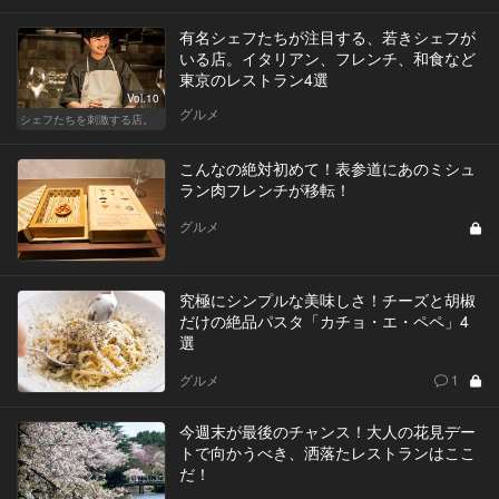
有名シェフたちが注目する、若きシェフが
いる店。イタリアン、フレンチ、和食など
東京のレストラン4選
Vol.10
グルメ
シェフたちを刺激する店。
こんなの絶対初めて！表参道にあのミシュ
ラン肉フレンチが移転！
グルメ
究極にシンプルな美味しさ！チーズと胡椒
だけの絶品パスタ「カチョ・エ・ペペ」4
選
グルメ
1
今週末が最後のチャンス！大人の花見デー
トで向かうべき、洒落たレストランはここ
だ！