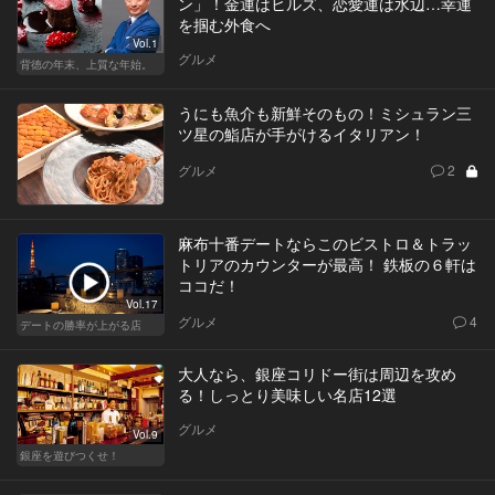
ン」！金運はヒルズ、恋愛運は水辺…幸運
を掴む外食へ
Vol.1
グルメ
背徳の年末、上質な年始。
うにも魚介も新鮮そのもの！ミシュラン三
ツ星の鮨店が手がけるイタリアン！
グルメ
2
麻布十番デートならこのビストロ＆トラッ
トリアのカウンターが最高！ 鉄板の６軒は
ココだ！
Vol.17
グルメ
4
デートの勝率が上がる店
大人なら、銀座コリドー街は周辺を攻め
る！しっとり美味しい名店12選
グルメ
Vol.9
銀座を遊びつくせ！