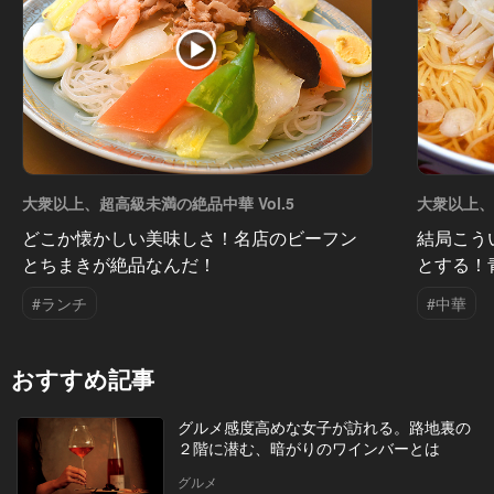
大衆以上、超高級未満の絶品中華 Vol.5
大衆以上、
どこか懐かしい美味しさ！名店のビーフン
結局こう
とちまきが絶品なんだ！
とする！
#ランチ
#中華
おすすめ記事
グルメ感度高めな女子が訪れる。路地裏の
２階に潜む、暗がりのワインバーとは
グルメ