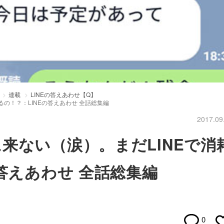
連載
LINEの答えあわせ【Q】
の！？：LINEの答えあわせ 全話総集編
2017.09
来ない（涙）。まだLINEで消
答えあわせ 全話総集編
0