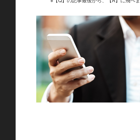
※【Q】の記事最後から、【A】に飛べ