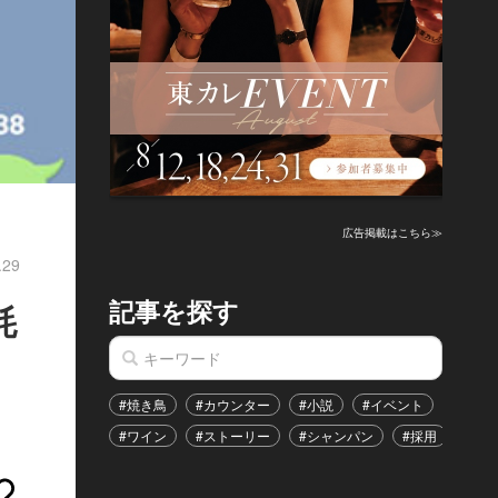
広告掲載はこちら≫
.29
記事を探す
耗
#焼き鳥
#カウンター
#小説
#イベント
#港区
#ワイン
#ストーリー
#シャンパン
#採用
#恋