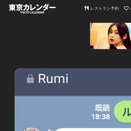
東京カレンダー | 最
レストラン予約