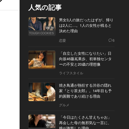
人気の記事
男女3人の旅だったはずが、帰り
は2人に…。1人の女性が残ると
Vol.74
決めた理由
TOUGH COOKIES
恋愛
6
「自立した女性になりたい」日
向坂46藤嶌果歩、初単独センタ
ーの不安と20歳の理想像
ライフスタイル
焼き鳥通が熱狂する渋谷の隠れ
家『とり茶太郎』。14年目も予
約困難であり続ける理由
グルメ
「今日はたくさん甘えちゃお」
再会した母の無邪気な一言に、
Vol.73
娘が激怒した理由