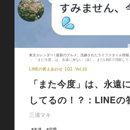
東京カレンダー | 最新のグルメ、洗練されたライフスタイル情報
「また今度」は、永遠に来ない（涙）。まだLINEで消耗してる
LINEの答えあわせ【Q】 Vol.22
「また今度」は、永遠に
してるの！？：LINEの
三浦マキ
#友達
#恋愛