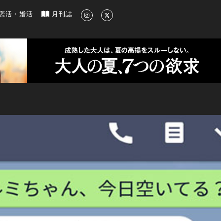
新のグルメ、洗練されたライフスタイル情報
恋活・婚活
月刊誌