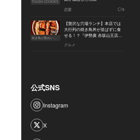
TOUGH COOKIES
恋愛
9
【贅沢な穴場ランチ】本店では
大行列の焼き鳥丼が並ばずに食
Vol.7
せる！？『伊勢廣 赤坂山王店』
焼き鳥が艶めいてきた
へ
グルメ
公式SNS
Instagram
X