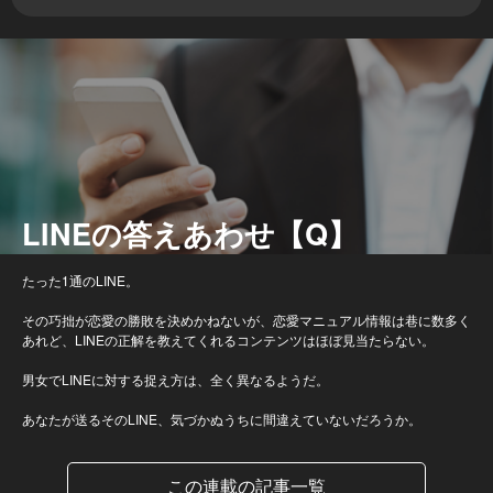
LINEの答えあわせ【Q】
たった1通のLINE。
その巧拙が恋愛の勝敗を決めかねないが、恋愛マニュアル情報は巷に数多く
あれど、LINEの正解を教えてくれるコンテンツはほぼ見当たらない。
男女でLINEに対する捉え方は、全く異なるようだ。
あなたが送るそのLINE、気づかぬうちに間違えていないだろうか。
この連載の記事一覧