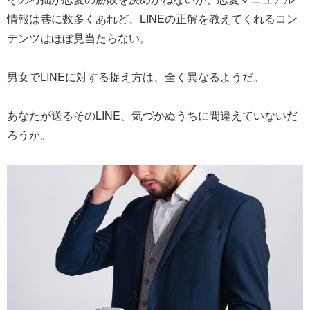
情報は巷に数多くあれど、LINEの正解を教えてくれるコン
テンツはほぼ見当たらない。
男女でLINEに対する捉え方は、全く異なるようだ。
あなたが送るそのLINE、気づかぬうちに間違えていないだ
ろうか。