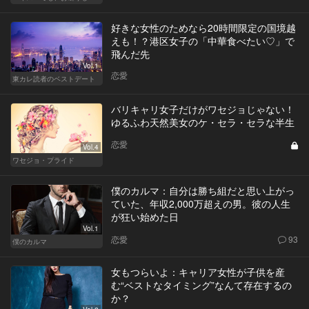
好きな女性のためなら20時間限定の国境越
えも！？港区女子の「中華食べたい♡」で
飛んだ先
Vol.1
恋愛
東カレ読者のベストデート
バリキャリ女子だけがワセジョじゃない！
ゆるふわ天然美女のケ・セラ・セラな半生
恋愛
Vol.4
ワセジョ・プライド
僕のカルマ：自分は勝ち組だと思い上がっ
ていた、年収2,000万超えの男。彼の人生
が狂い始めた日
Vol.1
恋愛
93
僕のカルマ
女もつらいよ：キャリア女性が子供を産
む“ベストなタイミング”なんて存在するの
か？