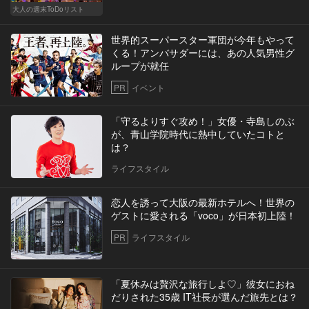
大人の週末ToDoリスト
世界的スーパースター軍団が今年もやって
くる！アンバサダーには、あの人気男性グ
ループが就任
PR
イベント
「守るよりすぐ攻め！」女優・寺島しのぶ
が、青山学院時代に熱中していたコトと
は？
ライフスタイル
恋人を誘って大阪の最新ホテルへ！世界の
ゲストに愛される「voco」が日本初上陸！
PR
ライフスタイル
「夏休みは贅沢な旅行しよ♡」彼女におね
だりされた35歳 IT社長が選んだ旅先とは？