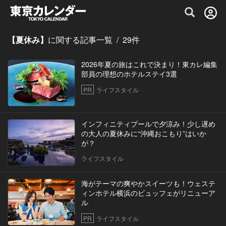
グルメ情報・プレミアムレストラン予約サイト
【夏休み】
に関する記事一覧
/
29
件
2026年夏の旅はこれで決まり！東カレ編集
部員の理想のホテルステイ3選
PR
ライフスタイル
インフィニティプールで夕涼み！少し遅め
の大人の夏休みに“沖縄おこもり”はいか
が？
ライフスタイル
海がテーマの爽やかスイーツも！ウェステ
ィンホテル横浜のビュッフェがリニューア
ル
PR
ライフスタイル