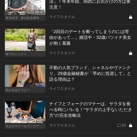
法」！年末年始、関西にお出かけの方は要
注意！
Vol.41
ライフスタイル
東洋経済・東京鉄道事情
「2回目のデートを断ってしまうのには理
由があって…」婚活中・32歳バツイチ美女
が抱く葛藤
Vol.10
ライフスタイル
神プロジェクト
不動の人気ブランド、シャネルやヴァンク
リ。29歳金融秘書が「早めに投資して」と
語る理由は？
Vol.19
ライフスタイル
私の名品テラピー
ナイフとフォークのマナーは、サラダを食
べる時にバレる！“サラダの上手ないただき
方”の完全攻略法
Vol.1
ライフスタイル
30
大人のマナーをランクアップせよ