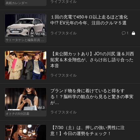
ライフスタイル
表紙カレンダー
１回の充電で450キロ以上走るほど進化
中!? EV元年の今年、注目のクルマ５選
ライフスタイル
1
Vol.44
サトータケシと編集部員 船山の"CAR GENTSへの道"
【未公開カットあり】JO1の川尻 蓮＆川西
拓実＆木全翔也が、さらけ出し語り合った
本音
ライフスタイル
ブランド物を身に着けていると得をす
る！？脳科学の観点から見ると驚きの事実
が…
Vol.3
ライフスタイル
オトナの5分読書
【7/30（土）は、押しの強い男性に注
意！】今日の運勢をチェック！