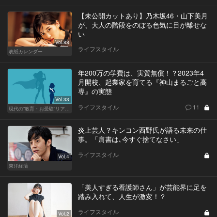
【未公開カットあり】乃木坂46・山下美月
が、大人の階段をのぼる色気に目が離せな
い
Vol.88
ライフスタイル
表紙カレンダー
年200万の学費は、実質無償！？2023年4
月開校、起業家を育てる『神山まるごと高
専』の実態
Vol.33
ライフスタイル
11
現代の“教育・お受験”リアルドキュメント
炎上芸人？キンコン西野氏が語る未来の仕
事。「肩書は､今すぐ捨てなさい」
ライフスタイル
Vol.4
東洋経済
「美人すぎる看護師さん」が芸能界に足を
踏み入れて、人生が激変！？
ライフスタイル
Vol.2