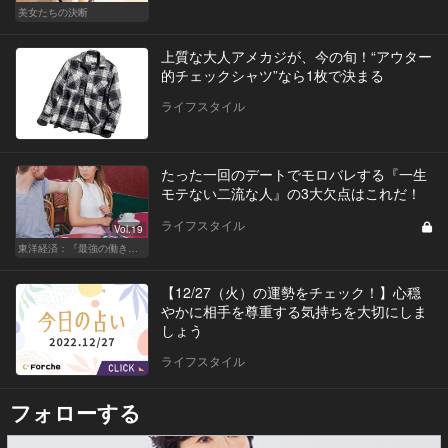
美女たちの決断
上質な大人アメカジが、今の旬！“アウター
的チェックシャツ”なら1枚で決まる
ライフスタイル
たった一回のデートでモロバレする『一生
モテない二流な人』の3大欠点はこれだ！
ライフスタイル
Vol.19
東洋経済：『最強の働き方』『一流の育て方』
【12/27（火）の運勢をチェック！】心穏
やかに相手を尊重する気持ちを大切にしま
しょう
ライフスタイル
フォローする