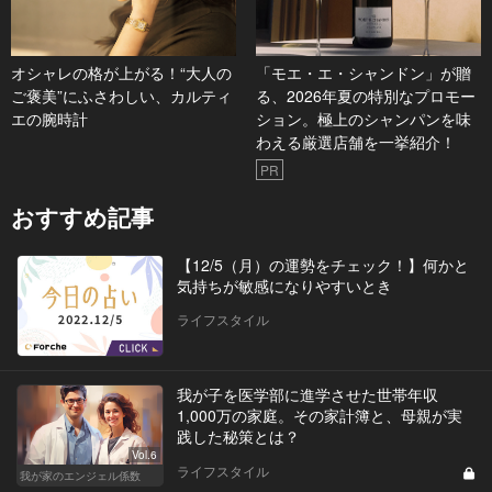
オシャレの格が上がる！“大人の
「モエ・エ・シャンドン」が贈
ご褒美”にふさわしい、カルティ
る、2026年夏の特別なプロモー
エの腕時計
ション。極上のシャンパンを味
わえる厳選店舗を一挙紹介！
PR
おすすめ記事
【12/5（月）の運勢をチェック！】何かと
気持ちが敏感になりやすいとき
ライフスタイル
我が子を医学部に進学させた世帯年収
1,000万の家庭。その家計簿と、母親が実
践した秘策とは？
Vol.6
ライフスタイル
我が家のエンジェル係数