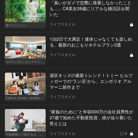
「臭いがダメで交際に発展しなかったこと
も…」CA美女28歳にリアルな婚活話を聞
いた
Vol.5
ライフスタイル
神プロジェクト
1泊2日で大満足！連休じゃなくても楽しめ
る、最新のおこもりホテルプラン3選
ライフスタイル
Vol.8
“ホテルでおこもりステイ”が大人デートに最高の選択だ
港区キッズの最新トレンド！トミー ヒルフ
ィガーでの“ラン活”から、エンポリオ アル
マーニ新作まで
Vol.10
ライフスタイル
Editor's Choice～fashion～
“家族のために”と年収600万の会社員男性が
27歳で始めた不動産投資…彼が辿り着いた
答えとは
Vol.4
ライフスタイル
9
不動産購入で損する人、得する人