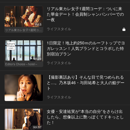
リアル東カレ女子1週間コーデ：ついに来
た華金デート！会員制シャンパンバーでの
一夜
Vol.5
ライフスタイル
リアル東カレ女子1週間コーデ
1日限定！地上約250ｍのルーフトップでヨ
ガレッスン！人気ブランドとコラボした特
別宿泊プラン
Vol.23
ライフスタイル
Editor's Choice～hotel～
【撮影裏話あり】そんな目で見つめられる
と…。乃木坂46・与田祐希と大人の鮨デー
ト
ライフスタイル
女優・安達祐実が“本当の自分”をさらけ出
したら、想像以上に艶っぽくてドキっとし
た！
Vol.57