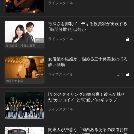
ライフスタイル
欲深さを抑制!? デキる投資家が実践する
｢時間分散｣とは何か
ライフスタイル
Vol.4
東洋経済：投資の真実
女優業か結婚か…悩める三十路美女のほろ
酔い酒場
ライフスタイル
1
Vol.7
金曜美女劇場
INIのスタイリングの舞台裏！彼らが魅せ
た“カッコイイ”と“可愛い”のギャップ
ライフスタイル
関東人が戸惑う「関西あるあるの鉄道お作