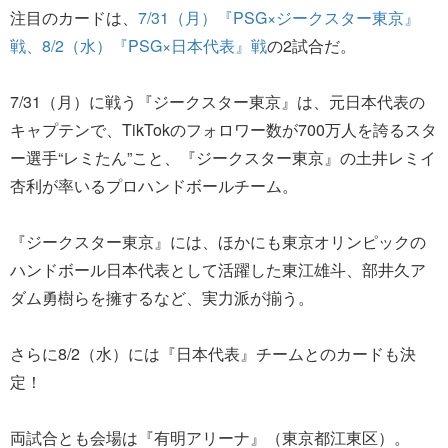
注目のカードは、
7/31（月）『PSG×ジークスター東京』
戦、8/2（水）『PSG×日本代表』戦
の2試合だ。
7/31（月）に戦う『ジークスター東京』は、元日本代表の
キャプテンで、TikTokのフォロワー数が700万人を誇るスタ
ー選手“レミたん”こと、『ジークスター東京』の土井レミイ
杏利が率いるプロハンドボールチーム。
『ジークスター東京』には、ほかにも東京オリンピックの
ハンドボール日本代表として活躍した東江雄斗、部井久ア
ダム勇樹らを擁するなど、実力派が揃う。
さらに8/2（水）には『日本代表』チームとのカードも決
定！
両試合とも会場は『有明アリーナ』（東京都江東区）。