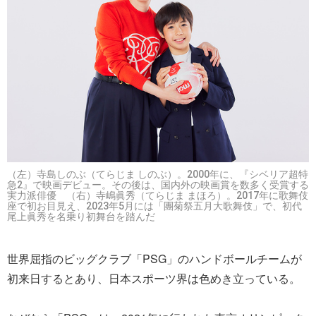
（左）寺島しのぶ（てらじま しのぶ）。2000年に、『シベリア超特
急2』で映画デビュー。その後は、国内外の映画賞を数多く受賞する
実力派俳優 （右）寺嶋眞秀（てらじま まほろ）。2017年に歌舞伎
座で初お目見え、2023年5月には「團菊祭五月大歌舞伎」で、初代
尾上眞秀を名乗り初舞台を踏んだ
世界屈指のビッグクラブ「PSG」のハンドボールチームが
初来日するとあり、日本スポーツ界は色めき立っている。