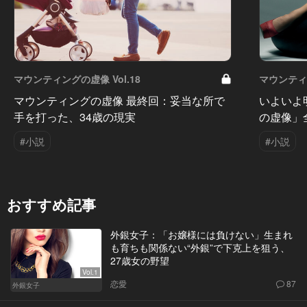
マウンティングの虚像 Vol.18
マウンティン
マウンティングの虚像 最終回：妥当な所で
いよいよ
手を打った、34歳の現実
の虚像」
#小説
#小説
おすすめ記事
外銀女子：「お嬢様には負けない」生まれ
も育ちも関係ない“外銀”で下克上を狙う、
27歳女の野望
Vol.1
恋愛
87
外銀女子