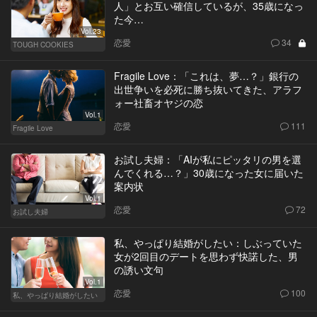
人」とお互い確信しているが、35歳になっ
た今…
Vol.23
恋愛
34
TOUGH COOKIES
Fragile Love：「これは、夢…？」銀行の
出世争いを必死に勝ち抜いてきた、アラフ
ォー社畜オヤジの恋
Vol.1
恋愛
111
Fragile Love
お試し夫婦：「AIが私にピッタリの男を選
んでくれる…？」30歳になった女に届いた
案内状
Vol.1
恋愛
72
お試し夫婦
私、やっぱり結婚がしたい：しぶっていた
女が2回目のデートを思わず快諾した、男
の誘い文句
Vol.1
恋愛
100
私、やっぱり結婚がしたい