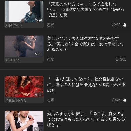
「東京のやり方じゃ、まるで通用しな
い…。」28歳女が大阪での“鉄の掟”を破っ
て涙した夜
Vol.2
恋愛
98
大阪LOVERS
美しいひと：美人は生涯で3億の得をす
る。“美しさ”を金で買えば、女は幸せにな
れるのか？
Vol.1
恋愛
302
美しいひと
「一生1人ぼっちなの？」社交性抜群なの
に、運命の人には出会えない28歳・天秤座
の女
Vol.7
恋愛
46
12星座の女たち
婚活のまちがい探し：「僕には、貴女のよ
うな女性はもったいない」と言った男の心
理とは
Vol.1