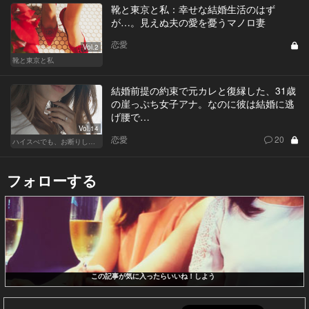
靴と東京と私：幸せな結婚生活のはず
が…。見えぬ夫の愛を憂うマノロ妻
恋愛
Vol.2
靴と東京と私
結婚前提の約束で元カレと復縁した、31歳
の崖っぷち女子アナ。なのに彼は結婚に逃
げ腰で…
Vol.14
恋愛
20
ハイスぺでも、お断りします！
フォローする
この記事が気に入ったらいいね！しよう