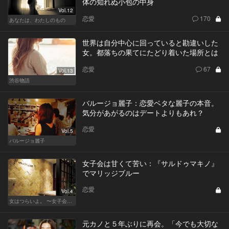
体の知れぬ小包の中身
Vol.12
恋愛
170
あなたは、わたしのもの
世界は自分中心に回っていると勘違いした
女。都落ちの果てにたどり着いた場所とは
恋愛
67
Vol.13
渋谷物語
バルージョ麗子：恋愛ベタな麗子の本音。
気分があがるのはデートよりもあれ？
恋愛
Vol.5
バルージョ麗子
女子会は甘くて苦い：『サルドゥマキノ』
でマリッジブルー
恋愛
Vol.4
女はつらいよ。 〜女子会は、甘くて苦い〜
元カノと５年ぶりに再会。「今でも大切な