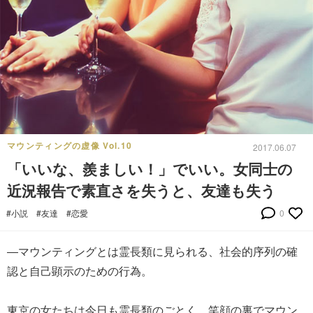
マウンティングの虚像 Vol.10
2017.06.07
「いいな、羨ましい！」でいい。女同士の
近況報告で素直さを失うと、友達も失う
#小説
#友達
#恋愛
0
―マウンティングとは霊長類に見られる、社会的序列の確
認と自己顕示のための行為。
東京の女たちは今日も霊長類のごとく、笑顔の裏でマウン