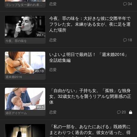
恋愛
34
ゴシップな女ー嫌われ者のカレンが死んだー
今夜、罪の味を：大好きな彼に交際半年で
フラレた女。未練がある女が、夜に足を運
んだ場所
Vol.1
恋愛
18
今夜、罪の味を
いよいよ明日で最終話！ 「週末婚2016」
全話総集編
恋愛
Vol.13
週末婚2016
「自由がない」子持ち女。「孤独」な独身
女。32歳女たちを襲うリアルな閉塞感の正
体
Vol.5
恋愛
20
港区デイゲーム
「私の一部を、あなたにあげる」既婚男に
まとわりつく過去の女。彼女が送った、得