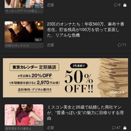
恋愛
9
Vol.7
マッチングアプリの答えあわせ【A】
23区のオンナたち：年収560万、麻布十番
在住。貯金残高が100万を切って直面し
た、リアルな危機
Vol.1
恋愛
71
23区のオンナたち
ミスコン美女と26歳で結婚した商社マン
が、“普通っぽい女”の魅力に目移りする理
由
Vol.7
恋愛
47
高学歴女子の遠吠え