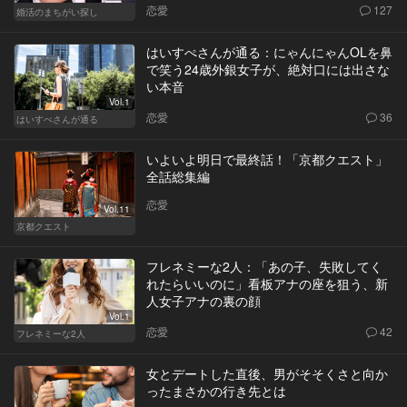
恋愛
127
婚活のまちがい探し
はいすぺさんが通る：にゃんにゃんOLを鼻
で笑う24歳外銀女子が、絶対口には出さな
い本音
Vol.1
恋愛
36
はいすぺさんが通る
いよいよ明日で最終話！「京都クエスト」
全話総集編
恋愛
Vol.11
京都クエスト
フレネミーな2人：「あの子、失敗してく
れたらいいのに」看板アナの座を狙う、新
人女子アナの裏の顔
Vol.1
恋愛
42
フレネミーな2人
女とデートした直後、男がそそくさと向か
ったまさかの行き先とは