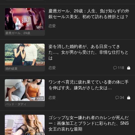
慶應ガール、29歳：人生、負け知らずの外
銀セールス美女。初めて訪れる挫折とは？
恋愛
Vol.1
慶應ガール、29歳
姿を消した婚約者が、ある日戻ってき
た…。女が男から受けた、非情な仕打ちと
は
Vol.2
恋愛
118
婚約破棄
ワンオペ育児に疲れ果てている妻の体に手
を伸ばす夫。嫌気がさした女は…
恋愛
34
Vol.8
バッド・ダディ
ゴシップな女ー嫌われ者のカレンが死んだ
ー：画像加工とブランドに彩られた、SNS
女王の哀れな最期
Vol.1