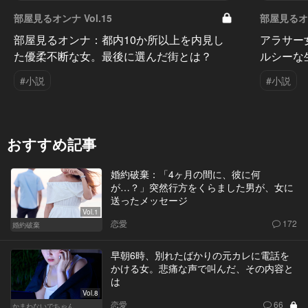
部屋見るオンナ Vol.15
部屋見るオン
部屋見るオンナ：都内10か所以上を内見し
アラサー
た優柔不断な女。最後に選んだ街とは？
ルシーな
#小説
#小説
おすすめ記事
婚約破棄：「4ヶ月の間に、彼に何
が…？」突然行方をくらました男が、女に
送ったメッセージ
Vol.1
恋愛
172
婚約破棄
早朝6時、別れたばかりの元カレに電話を
かける女。悲痛な声で叫んだ、その内容と
は
Vol.8
恋愛
66
かまわないでちゃん