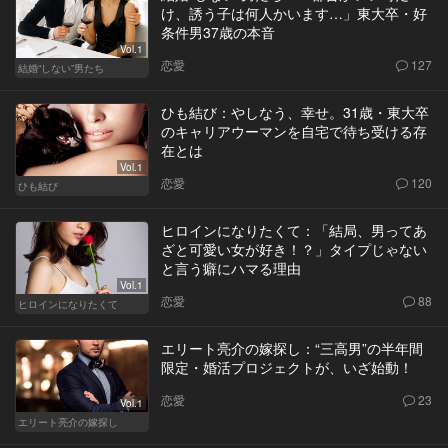
け、誘う子は何人かいます…」東大卒・好
条件男37歳の本音
Vol.1
恋愛
127
結婚“しない”男たち
ひも結び：やしなう、幸せ。31歳・東大卒
のキャリアウーマンを自宅で待ち受ける存
在とは
Vol.1
恋愛
120
ひも結び
ヒロインになりたくて：「結局、男ってあ
ざと可愛い女が好き！？」タイプじゃない
と言う癖にハマる理由
Vol.1
恋愛
88
ヒロインになりたくて
エリート亮介の嫁探し：“三高男”の半年間
限定・婚活プロジェクトが、いざ始動！
恋愛
23
Vol.1
エリート亮介の嫁探し