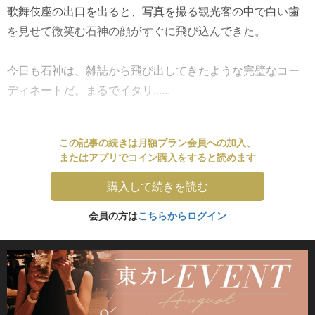
歌舞伎座の出口を出ると、写真を撮る観光客の中で白い歯
を見せて微笑む石神の顔がすぐに飛び込んできた。
今日も石神は、雑誌から飛び出してきたような完璧なコー
ディネートだ。まるでイタリ......
この記事の続きは月額プラン会員への加入、
またはアプリでコイン購入をすると読めます
購入して続きを読む
会員の方は
こちらからログイン