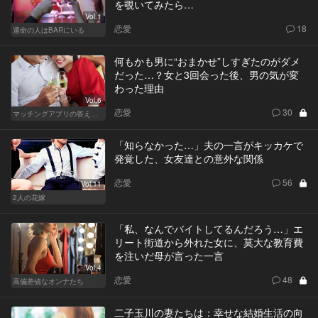
を覗いてみたら…
Vol.1
恋愛
18
運命の人はBARにいる
何もかも男に“おまかせ”しすぎたのがダメ
だった…？女と3回会った後、男の気が変
わった理由
Vol.6
恋愛
30
マッチングアプリの答えあわせ【Q】
「知らなかった…」夫の一言がキッカケで
発覚した、女友達との意外な関係
恋愛
56
Vol.11
2人の花嫁
「私、なんでバイトしてるんだろう…」エ
リート街道から外れた女に、莫大な教育費
を注いだ母が言った一言
Vol.4
恋愛
48
高偏差値なオンナたち
二子玉川の妻たちは：幸せな結婚生活の向