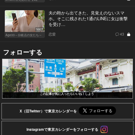
夫の鞄から出てきた、見覚えのないスマ
ホ。そこに残された1通のLINEに女は衝撃
を受け…
Vol.7
恋愛
43
Age33～分岐点の女たち～
フォローする
この記事が気に入ったらいいね！しよう
X（旧Twitter）で東京カレンダーを
Instagramで東京カレンダーをフォローする