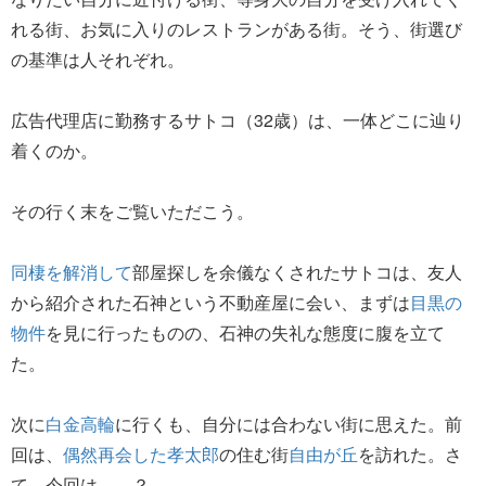
れる街、お気に入りのレストランがある街。そう、街選び
の基準は人それぞれ。
広告代理店に勤務するサトコ（32歳）は、一体どこに辿り
着くのか。
その行く末をご覧いただこう。
同棲を解消して
部屋探しを余儀なくされたサトコは、友人
から紹介された石神という不動産屋に会い、まずは
目黒の
物件
を見に行ったものの、石神の失礼な態度に腹を立て
た。
次に
白金高輪
に行くも、自分には合わない街に思えた。前
回は、
偶然再会した孝太郎
の住む街
自由が丘
を訪れた。さ
て、今回は……？