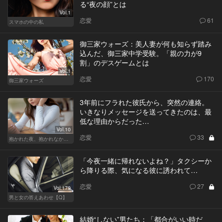
る“夜の顔”とは
Vol.1
恋愛
61
スマホの中の私
御三家ウォーズ：美人妻が何も知らず踏み
込んだ、御三家中学受験。「親の力が9
割」のデスゲームとは
Vol.1
恋愛
170
御三家ウォーズ
3年前にフラれた彼氏から、突然の連絡。
いきなりメッセージを送ってきたのは、最
低な理由からだった…
Vol.10
恋愛
33
抱かれた夜、抱かれなかった夜
「今夜一緒に帰れないよね？」タクシーか
ら降りる際、気になる彼に誘われて…
恋愛
27
Vol.179
男と女の答えあわせ【Q】
結婚“しない”男たち：「都合がいい時だ