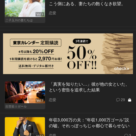
こう側にある、妻たちの飽くなき欲望。
恋愛
Vol.1
二子玉川の妻たちは
「真実を知りたい…」彼が他の女といた、
という密告を追求した結果
恋愛
29
Vol.7
出世欲☆ガール
年収3,000万の夫：”年収1,000万ゴール”説
の嘘。それっぽっちじゃ都心で暮らせない
恋愛
3