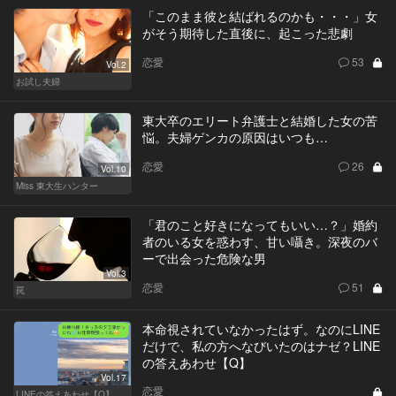
「このまま彼と結ばれるのかも・・・」女
がそう期待した直後に、起こった悲劇
恋愛
53
Vol.2
お試し夫婦
東大卒のエリート弁護士と結婚した女の苦
悩。夫婦ゲンカの原因はいつも…
恋愛
26
Vol.10
Miss 東大生ハンター
「君のこと好きになってもいい…？」婚約
者のいる女を惑わす、甘い囁き。深夜のバ
ーで出会った危険な男
Vol.3
恋愛
51
罠
本命視されていなかったはず。なのにLINE
だけで、私の方へなびいたのはナゼ？LINE
の答えあわせ【Q】
Vol.17
恋愛
LINEの答えあわせ【Q】