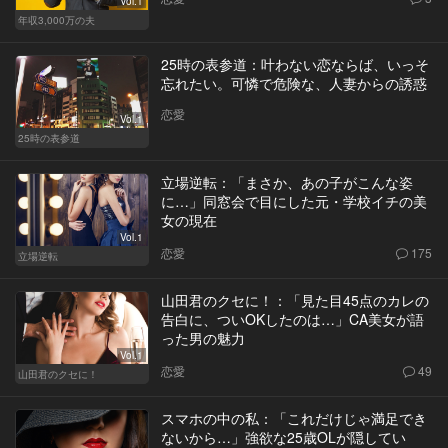
Vol.1
年収3,000万の夫
25時の表参道：叶わない恋ならば、いっそ
忘れたい。可憐で危険な、人妻からの誘惑
恋愛
Vol.1
25時の表参道
立場逆転：「まさか、あの子がこんな姿
に…」同窓会で目にした元・学校イチの美
女の現在
Vol.1
恋愛
175
立場逆転
山田君のクセに！：「見た目45点のカレの
告白に、ついOKしたのは…」CA美女が語
った男の魅力
Vol.1
恋愛
49
山田君のクセに！
スマホの中の私：「これだけじゃ満足でき
ないから…」強欲な25歳OLが隠してい