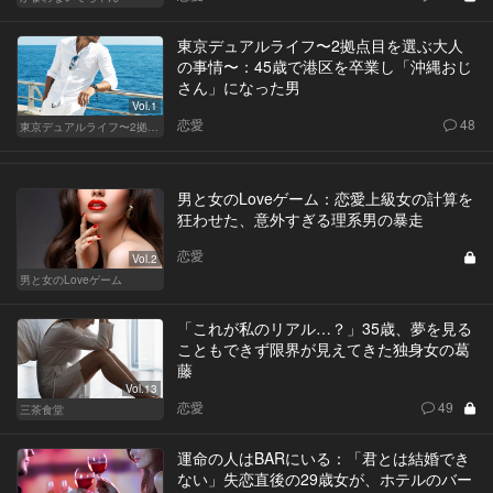
東京デュアルライフ〜2拠点目を選ぶ大人
の事情〜：45歳で港区を卒業し「沖縄おじ
さん」になった男
Vol.1
恋愛
48
東京デュアルライフ〜2拠点目を選ぶ大人の事情〜
男と女のLoveゲーム：恋愛上級女の計算を
狂わせた、意外すぎる理系男の暴走
恋愛
Vol.2
男と女のLoveゲーム
「これが私のリアル…？」35歳、夢を見る
こともできず限界が見えてきた独身女の葛
藤
Vol.13
恋愛
49
三茶食堂
運命の人はBARにいる：「君とは結婚でき
ない」失恋直後の29歳女が、ホテルのバー