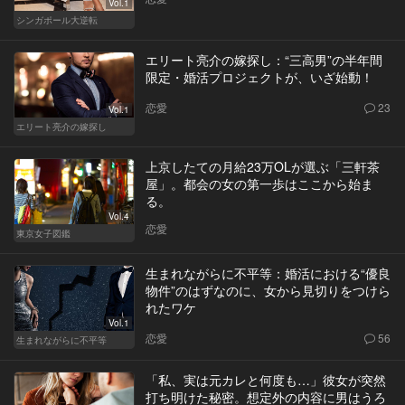
Vol.1
シンガポール大逆転
エリート亮介の嫁探し：“三高男”の半年間
限定・婚活プロジェクトが、いざ始動！
恋愛
23
Vol.1
エリート亮介の嫁探し
上京したての月給23万OLが選ぶ「三軒茶
屋」。都会の女の第一歩はここから始ま
る。
Vol.4
恋愛
東京女子図鑑
生まれながらに不平等：婚活における“優良
物件”のはずなのに、女から見切りをつけら
れたワケ
Vol.1
恋愛
56
生まれながらに不平等
「私、実は元カレと何度も…」彼女が突然
打ち明けた秘密。想定外の内容に男はうろ