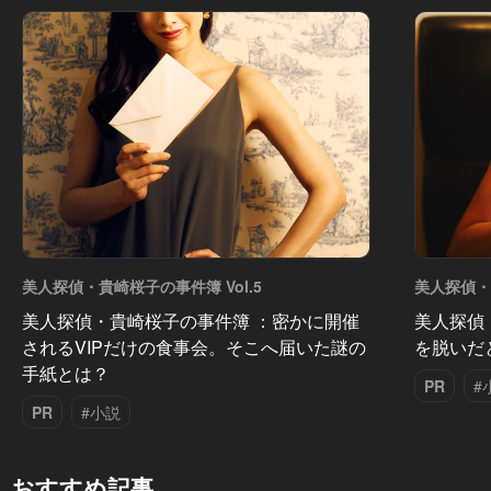
美人探偵・貴崎桜子の事件簿 Vol.5
美人探偵・貴
美人探偵・貴崎桜子の事件簿 ：密かに開催
美人探偵
されるVIPだけの食事会。そこへ届いた謎の
を脱いだ
手紙とは？
PR
#
PR
#小説
おすすめ記事