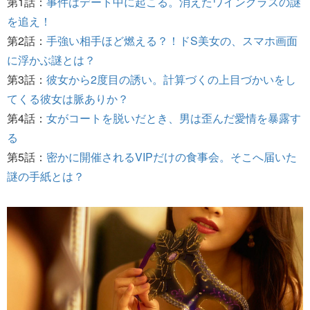
第1話：
事件はデート中に起こる。消えたワイングラスの謎
を追え！
第2話：
手強い相手ほど燃える？！ドS美女の、スマホ画面
に浮かぶ謎とは？
第3話：
彼女から2度目の誘い。計算づくの上目づかいをし
てくる彼女は脈ありか？
第4話：
女がコートを脱いだとき、男は歪んだ愛情を暴露す
る
第5話：
密かに開催されるVIPだけの食事会。そこへ届いた
謎の手紙とは？