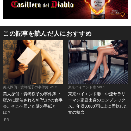
この記事を読んだ人におすすめ
美人探偵・貴崎桜子の事件簿 Vol.5
東京ハイエンド妻 Vol.1
美人探偵・貴崎桜子の事件簿 ：
東京ハイエンド妻：中流サラリ
密かに開催されるVIPだけの食事
ーマン家庭出身のコンプレック
会。そこへ届いた謎の手紙と
ス。年収3,000万以上に固執した
は？
女の執念
PR