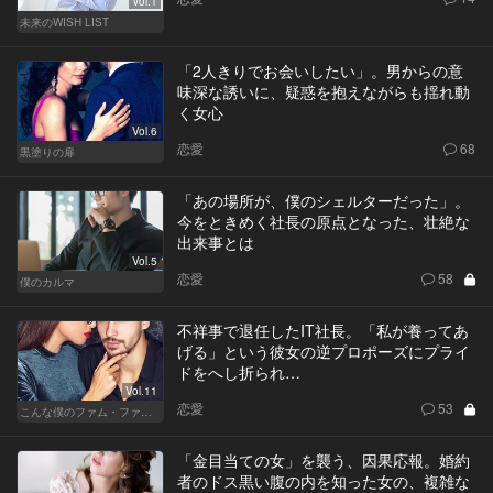
Vol.1
未来のWISH LIST
「2人きりでお会いしたい」。男からの意
味深な誘いに、疑惑を抱えながらも揺れ動
く女心
Vol.6
恋愛
68
黒塗りの扉
「あの場所が、僕のシェルターだった」。
今をときめく社長の原点となった、壮絶な
出来事とは
Vol.5
恋愛
58
僕のカルマ
不祥事で退任したIT社長。「私が養ってあ
げる」という彼女の逆プロポーズにプライ
ドをへし折られ…
Vol.11
恋愛
53
こんな僕のファム・ファタル
「金目当ての女」を襲う、因果応報。婚約
者のドス黒い腹の内を知った女の、複雑な