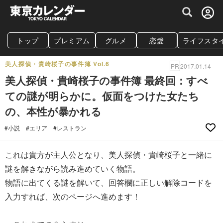
グルメ情報・プレミアムレストラン予約サイト
トップ
プレミアム
グルメ
恋愛
ライフスタ
美人探偵・貴崎桜子の事件簿 Vol.6
PR
2017.01.14
美人探偵・貴崎桜子の事件簿 最終回：すべ
ての謎が明らかに。仮面をつけた女たち
の、本性が暴かれる
#小説
#エリア
#レストラン
これは貴方が主人公となり、美人探偵・貴崎桜子と一緒に
謎を解きながら読み進めていく物語。
物語に出てくる謎を解いて、回答欄に正しい解除コードを
入力すれば、次のページへ進めます！