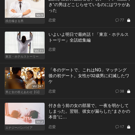
き”の男ほどこじらせているのにはワケがあ
った
Vol.5
恋愛
77
残念極まる男
いよいよ明日で最終話！「東京・ホテルス
トーリー」全話総集編
恋愛
Vol.11
東京・ホテルストーリー
「冬のデートで、これはNG」マッチング
後の初デート。女性が32歳男に幻滅したワ
ケ
Vol.247
恋愛
38
男と女の答えあわせ【Q】
付き合う前の女の部屋で、一夜を明かして
しまった。翌朝、彼女が漏らした“まさかの
本音”に…
Vol.2
恋愛
17
エナジーバンパイア