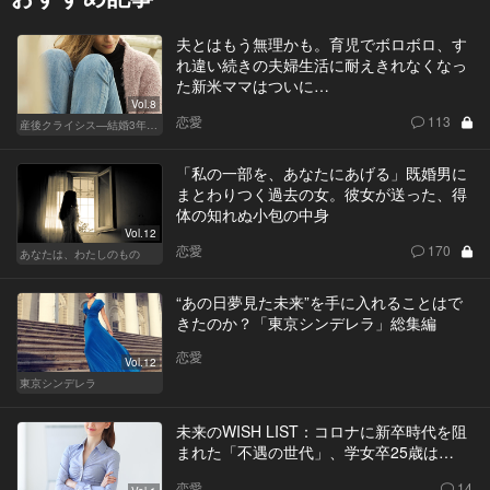
夫とはもう無理かも。育児でボロボロ、す
れ違い続きの夫婦生活に耐えきれなくなっ
た新米ママはついに…
Vol.8
恋愛
113
産後クライシス—結婚3年目の波乱—
「私の一部を、あなたにあげる」既婚男に
まとわりつく過去の女。彼女が送った、得
体の知れぬ小包の中身
Vol.12
恋愛
170
あなたは、わたしのもの
“あの日夢見た未来”を手に入れることはで
きたのか？「東京シンデレラ」総集編
恋愛
Vol.12
東京シンデレラ
未来のWISH LIST：コロナに新卒時代を阻
まれた「不遇の世代」、学女卒25歳は…
恋愛
14