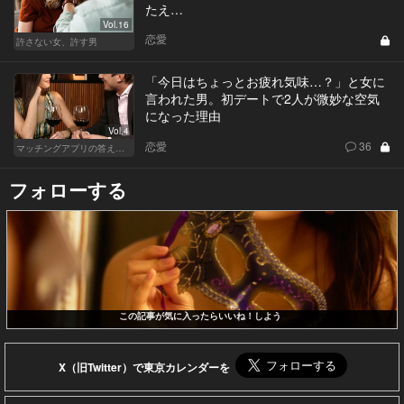
たえ…
Vol.16
恋愛
許さない女、許す男
「今日はちょっとお疲れ気味…？」と女に
言われた男。初デートで2人が微妙な空気
になった理由
Vol.4
恋愛
36
マッチングアプリの答えあわせ【Q】
フォローする
この記事が気に入ったらいいね！しよう
X（旧Twitter）で東京カレンダーを