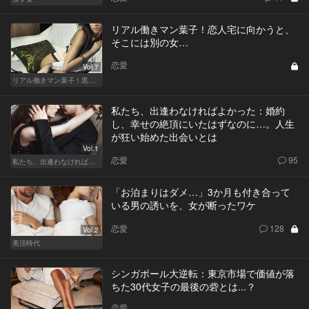
リアル働きマン葉子！恋人宅に向かうと、
そこには別の女…
恋愛
Vol.7
リアル働きマン葉子！黒革の編集手帳 written by 内埜さくら
私たち、出逢わなければよかった：婚約
し、幸せの絶頂にいたはずなのに…。人生
が狂い始めた出会いとは
Vol.1
恋愛
95
私たち、出逢わなければよかった
「お泊まりはダメ…」3か月も付き合って
いる男の誘いを、女が断ったワケ
恋愛
128
Vol.2
美活時代
シンガポール大逆転：東京市場で価値が落
ちた30代女子の最後の砦とは...？
恋愛