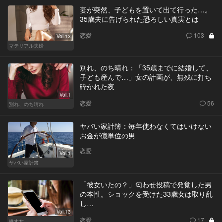
妻が突然、子どもを置いて出て行った…。
35歳夫に告げられた恐ろしい真実とは
恋愛
103
Vol.13
マテリアル夫婦
別れ、のち晴れ：「35歳までに結婚して、
子ども産んで…」女の計画が、無残に打ち
砕かれた夜
Vol.1
恋愛
56
別れ、のち晴れ
ヤバい家計簿：毎年使わなくてはいけない
お金が億単位の男
恋愛
Vol.1
ヤバい家計簿
「彼女いたの？」匂わせ投稿で発覚した男
の本性。ショックを受けた33歳女は取り乱
し…
Vol.13
恋愛
17
推す女