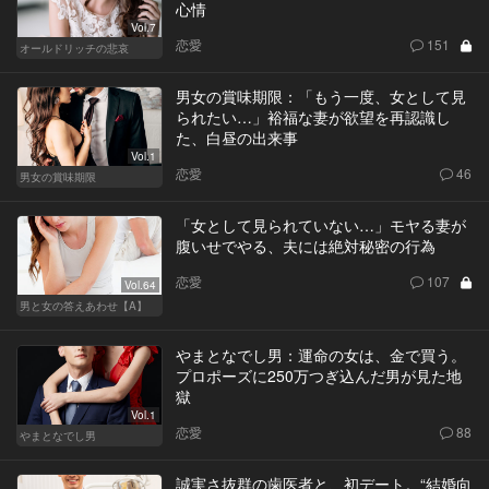
心情
Vol.7
恋愛
151
オールドリッチの悲哀
男女の賞味期限：「もう一度、女として見
られたい…」裕福な妻が欲望を再認識し
た、白昼の出来事
Vol.1
恋愛
46
男女の賞味期限
「女として見られていない…」モヤる妻が
腹いせでやる、夫には絶対秘密の行為
恋愛
107
Vol.64
男と女の答えあわせ【A】
やまとなでし男：運命の女は、金で買う。
プロポーズに250万つぎ込んだ男が見た地
獄
Vol.1
恋愛
88
やまとなでし男
誠実さ抜群の歯医者と、初デート。“結婚向