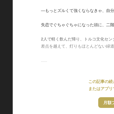
―もっとズルくて強くならなきゃ、自
失恋でぐちゃぐちゃになった頭に、二
2人で軽く飲んだ帰り、トルコ文化セン
差点を越えて、灯りもほとんどない緑
......
この記事の続
またはアプリ
月額