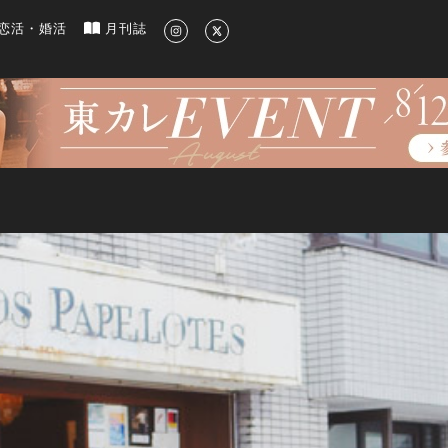
新のグルメ、洗練されたライフスタイル情報
恋活・婚活
月刊誌