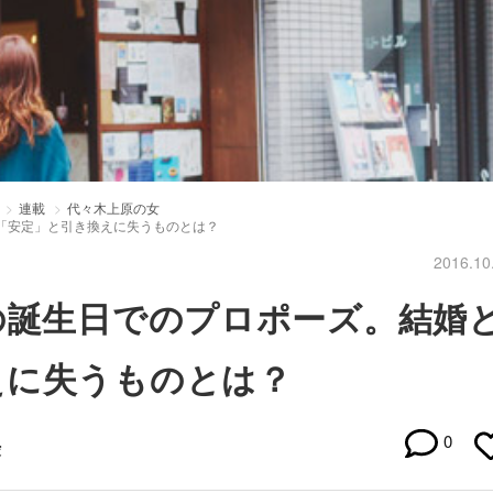
連載
代々木上原の女
「安定」と引き換えに失うものとは？
2016.10
の誕生日でのプロポーズ。結婚
えに失うものとは？
0
愛