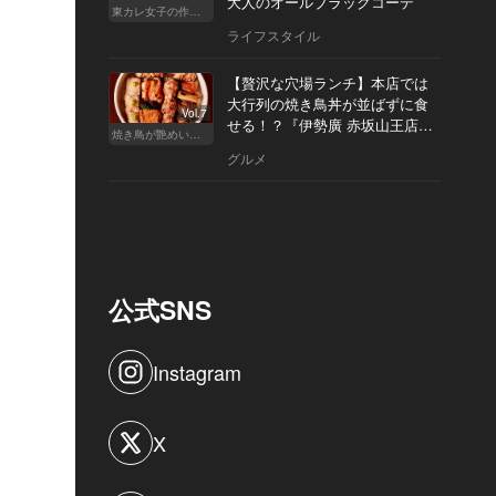
大人のオールブラックコーデ
東カレ女子の作り方
ライフスタイル
【贅沢な穴場ランチ】本店では
大行列の焼き鳥丼が並ばずに食
Vol.7
せる！？『伊勢廣 赤坂山王店』
焼き鳥が艶めいてきた
へ
グルメ
公式SNS
Instagram
X