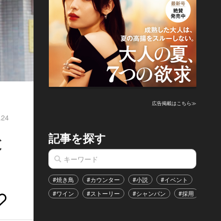
広告掲載はこちら≫
.24
記事を探す
と
#焼き鳥
#カウンター
#小説
#イベント
#港区
#ワイン
#ストーリー
#シャンパン
#採用
#恋