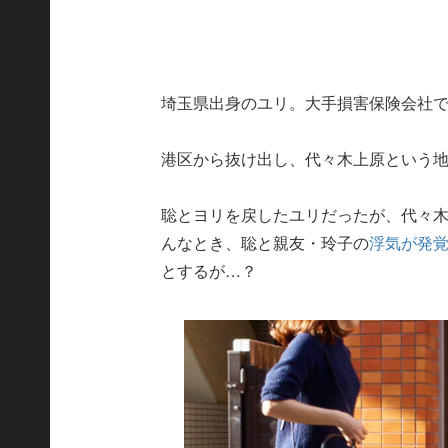
埼玉県出身のユリ。大手損害保険会社
港区から抜け出し、代々木上原という
聡とヨリを戻したユリだったが、代々
んなとき、聡と親友・玲子の
浮気が発
とするが…？