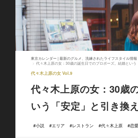
東京カレンダー | 最新のグルメ、洗練されたライフスタイル情報
代々木上原の女：30歳の誕生日でのプロポーズ。結婚という
代々木上原の女 Vol.9
代々木上原の女：30歳
いう「安定」と引き換
#小説
#エリア
#レストラン
#代々木上原
#恋