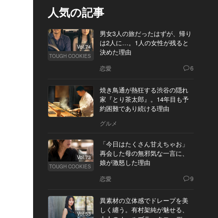
人気の記事
男女3人の旅だったはずが、帰り
は2人に…。1人の女性が残ると
Vol.74
決めた理由
TOUGH COOKIES
恋愛
6
焼き鳥通が熱狂する渋谷の隠れ
家『とり茶太郎』。14年目も予
約困難であり続ける理由
グルメ
「今日はたくさん甘えちゃお」
再会した母の無邪気な一言に、
Vol.73
娘が激怒した理由
TOUGH COOKIES
恋愛
9
異素材の立体感でドレープを美
しく纏う。有村架純が魅せる、
Vol.53