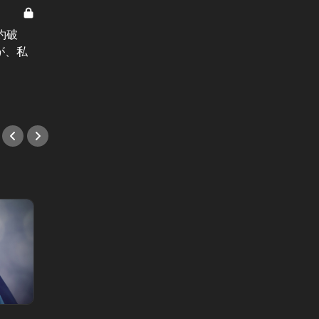
代々木上原の女 Vol.10
代々木上原
約破
代々木上原の女：結婚式準備で「何
代々木
が、私
でもいいよ」を連発する男。そこに
自分の
愛はあるのか？
なろう
#小説
#小説