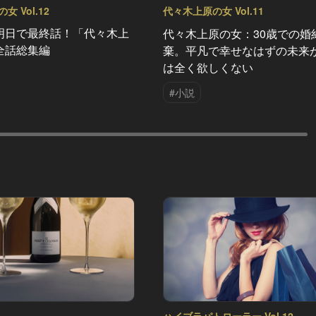
 Vol.12
代々木上原の女 Vol.11
明日で最終話！「代々木上
代々木上原の女：30歳での婚
全話総集編
棄。平凡で幸せなはずの未来
は全く欲しくない
#小説