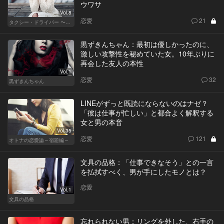
ウワサ
Vol.8
恋愛
21
タクシー・ドライバー 〜柊舞香〜
黒ずきんちゃん：最初は優しかったのに、
激しい攻撃性を秘めていた女。10年ぶりに
再会した友人の本性
Vol.1
恋愛
32
黒ずきんちゃん
LINEがずっと既読にならないのはナゼ？
「彼は仕事が忙しい」と都合よく解釈する
女と男の本音
Vol.35
恋愛
121
オトナの恋愛論～宿題編～
文具の品格：「仕事できなそう」との一言
を払拭すべく、男が手にしたモノとは？
恋愛
Vol.1
文具の品格
忘れられない男：リングを外した、右手の