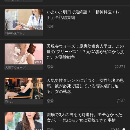
いよいよ明日で最終話！「精神科医エレ
ナ」全話総集編
恋愛
Vol.10
精神科医エレナ
天現寺ウォーズ：慶應幼稚舎入学は、この
世の“フリーパス”！？元CA妻がゼロから挑
む、お受験戦争
Vol.1
恋愛
271
天現寺ウォーズ
人気男性タレントに近づく、女性記者の思
惑。彼が必死で隠している“裏の顔”に迫
る、女の執念
Vol.6
恋愛
32
Who？
職場で3人の男を同時進行。モテなかった
女が、一気にモテ女に変貌できた事情
恋愛
36