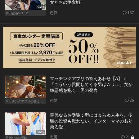
女たちの争奪戦
Vol.1
恋愛
137
羽田空港STORY
マッチングアプリの答えあわせ【A】：
「こういう質問してくる男はムリ…」女が
嫌悪感を抱く、男の発言
Vol.1
恋愛
35
マッチングアプリの答えあわせ【A】
華麗なるお受験：型にはまらぬ人生を。多
額の投資も厭わない、インターママのあり
余る愛
Vol.2
恋愛
2
華麗なるお受験