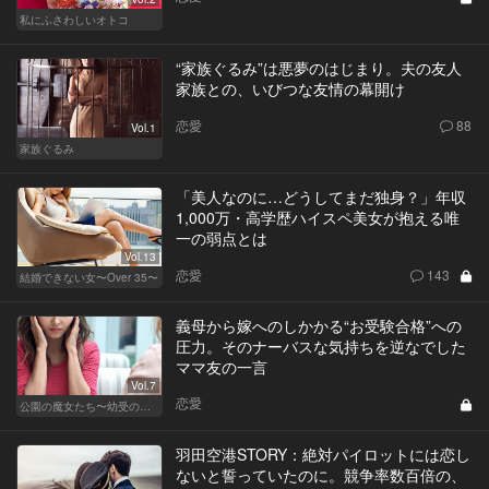
私にふさわしいオトコ
“家族ぐるみ”は悪夢のはじまり。夫の友人
家族との、いびつな友情の幕開け
恋愛
88
Vol.1
家族ぐるみ
「美人なのに…どうしてまだ独身？」年収
1,000万・高学歴ハイスペ美女が抱える唯
一の弱点とは
Vol.13
恋愛
143
結婚できない女〜Over 35〜
義母から嫁へのしかかる“お受験合格”への
圧力。そのナーバスな気持ちを逆なでした
ママ友の一言
Vol.7
恋愛
公園の魔女たち〜幼受の世界〜
羽田空港STORY：絶対パイロットには恋し
ないと誓っていたのに。競争率数百倍の、