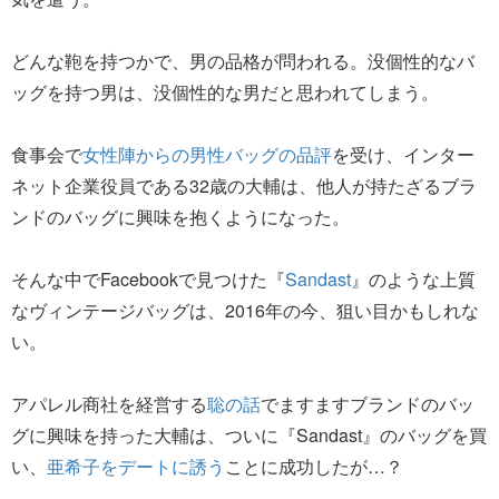
どんな鞄を持つかで、男の品格が問われる。没個性的なバ
ッグを持つ男は、没個性的な男だと思われてしまう。
食事会で
女性陣からの男性バッグの品評
を受け、インター
ネット企業役員である32歳の大輔は、他人が持たざるブラ
ンドのバッグに興味を抱くようになった。
そんな中でFacebookで見つけた『
Sandast
』のような上質
なヴィンテージバッグは、2016年の今、狙い目かもしれな
い。
アパレル商社を経営する
聡の話
でますますブランドのバッ
グに興味を持った大輔は、ついに『Sandast』のバッグを買
い、
亜希子をデートに誘う
ことに成功したが…？