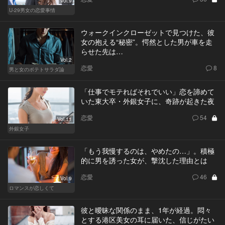
Vol.9
U-29男女の恋愛事情
ウォークインクローゼットで見つけた、彼
女の抱える“秘密”。愕然とした男が車を走
らせた先は…
Vol.2
恋愛
8
男と女のポテトサラダ論
「仕事でモテればそれでいい」恋を諦めて
いた東大卒・外銀女子に、奇跡が起きた夜
恋愛
54
Vol.11
外銀女子
「もう我慢するのは、やめたの…」。積極
的に男を誘った女が、撃沈した理由とは
恋愛
46
Vol.9
ロマンスが恋しくて
彼と曖昧な関係のまま、1年が経過。悶々
とする港区美女の耳に届いた、信じがたい