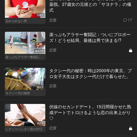
薬指。27歳女の元彼との「サヨナラ」の儀
式
Vol.1
恋愛
17
忘れられない男
崖っぷちアラサー奮闘記：ついにプロポー
ズ！どうせ結局、最後は男で決まる!?
恋愛
Vol.15
崖っぷちアラサー奮闘記 written by 内埜さくら
タクシー代の秘密：時は2000年の東京。プ
ロ女子大生はタクシー代だけで暮らせた。
恋愛
Vol.1
タクシー代の秘密
伏線のセカンドデート。15日間寝かせた熟
成デートでトロけるような恋の出来上がり
♡
Vol.4
恋愛
シティーハンター恋のXYZ