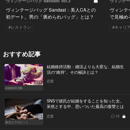
ヴィンテージバッグ Sandast Vol.3
ヴィンテージバ
ヴィンテージバッグ Sandast：美人CAとの
ヴィンテー
初デート。男の「褒められバッグ」とは？
で見極め
#レストラン
#キャリ
おすすめ記事
結婚維持活動：婚活よりも大変な、結婚生
活の“維持”。その秘訣とは？
恋愛
Vol.1
結婚維持活動
SNSで彼氏が結婚をすることを知った女。
呆然とする中、思いついた最高の復讐とは
恋愛
15
Vol.21
東京エアポケット