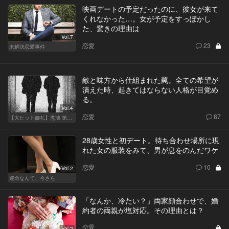
映画デートの予定だったのに、彼女が来て
くれなかった…。女が予定をすっぽかし
た、驚きの理由は
Vol.7
恋愛
23
未解決恋愛事件
敵と味方から仕組まれた罠。全ての希望が
潰えた時、起きてはならない人格が目覚め
る。
Vol.4
恋愛
87
【大ヒット御礼】煮沸 第二章
28歳女性と初デート。待ち合わせ場所に現
れた女の服装をみて、男が息をのんだワケ
恋愛
10
Vol.2
運命なんて、今さら
「なんか、冷たい？」両家顔合わせで、婚
約者の両親が塩対応。その理由とは？
恋愛
Vol.2