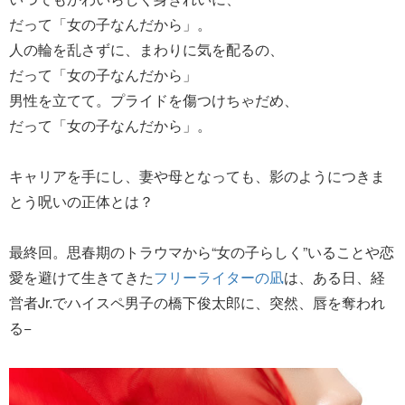
だって「女の子なんだから」。
人の輪を乱さずに、まわりに気を配るの、
だって「女の子なんだから」
男性を立てて。プライドを傷つけちゃだめ、
だって「女の子なんだから」。
キャリアを手にし、妻や母となっても、影のようにつきま
とう呪いの正体とは？
最終回。思春期のトラウマから“女の子らしく”いることや恋
愛を避けて生きてきた
フリーライターの凪
は、ある日、経
営者Jr.でハイスペ男子の橋下俊太郎に、突然、唇を奪われ
る−