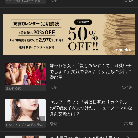
デートの答えあわせ【Q】
嫌われる女：「親しみやすくて、可愛い子
でしょ？」笑顔で褒め合う女たちの会話に
潜む罠
Vol.1
恋愛
184
嫌われる女
セルフ・ラブ：「男は日替わりカクテル」
の27歳女子が見つけた、ニューノーマルな
真剣交際とは？
Vol.1
恋愛
55
セルフ・ラブ～20代女子の矛盾～
“社内最恐”と言われる冷酷な上司から、入