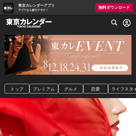
東京カレンダーアプリ
無料ダウンロード
アプリなら超サクサク！
グルメ情報・プレミアムレストラン予約サイト
トップ
プレミアム
グルメ
恋愛
ライフスタ