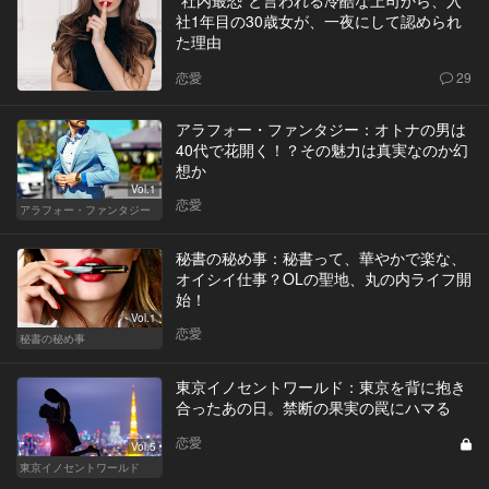
社1年目の30歳女が、一夜にして認められ
た理由
恋愛
29
アラフォー・ファンタジー：オトナの男は
40代で花開く！？その魅力は真実なのか幻
想か
Vol.1
恋愛
アラフォー・ファンタジー
秘書の秘め事：秘書って、華やかで楽な、
オイシイ仕事？OLの聖地、丸の内ライフ開
始！
Vol.1
恋愛
秘書の秘め事
東京イノセントワールド：東京を背に抱き
合ったあの日。禁断の果実の罠にハマる
恋愛
Vol.5
東京イノセントワールド