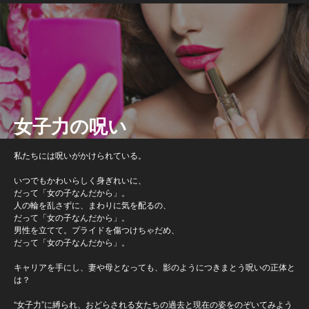
女子力の呪い
私たちには呪いがかけられている。
いつでもかわいらしく身ぎれいに、
だって「女の子なんだから」。
人の輪を乱さずに、まわりに気を配るの、
だって「女の子なんだから」。
男性を立てて。プライドを傷つけちゃだめ、
だって「女の子なんだから」。
キャリアを手にし、妻や母となっても、影のようにつきまとう呪いの正体と
は？
“女子力”に縛られ、おどらされる女たちの過去と現在の姿をのぞいてみよう