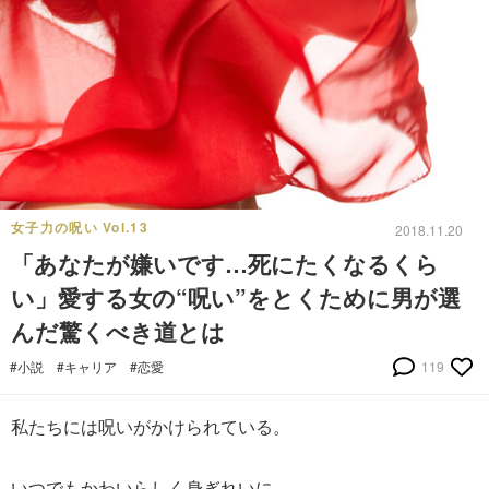
女子力の呪い Vol.13
2018.11.20
「あなたが嫌いです…死にたくなるくら
い」愛する女の“呪い”をとくために男が選
んだ驚くべき道とは
#小説
#キャリア
#恋愛
119
私たちには呪いがかけられている。
いつでもかわいらしく身ぎれいに、