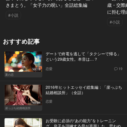
きまとう。「女子力の呪い」全話総集編
歳・交際
に拒む理
#小説
#小説
おすすめ記事
デートで終電を逃して「タクシーで帰る」
という29歳女性。本音は…？
恋愛
19
Vol.19
夏の恋
2016年ヒットエッセイ総集編：「崖っぷち
結婚相談所」（全話）
恋愛
Vol.24
崖っぷち結婚相談所
お受験に必須の“あの能力”をトレーニン
グ。息子を訓練する母が直面した、思わぬ