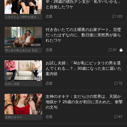
卒・28歳の彼氏ナシ女が「私ヤバいかも」
と自覚したワケ
Vol.1
恋愛
123
ごきげんよう時代を過ぎても
付き合いたての土曜夜のお家デート。完璧
だったはずなのに、数日後に突然男が振ら
れたワケ
Vol.203
恋愛
31
男と女の答えあわせ【Q】
お試し夫婦：「AIが私にピッタリの男を選
んでくれる…？」30歳になった女に届いた
案内状
Vol.1
恋愛
72
お試し夫婦
女神のオキテ：女だらけの世界は、天国か
地獄か？ 25歳の女が初日に言われた、衝撃
の文句
Vol.1
恋愛
67
女神のオキテ