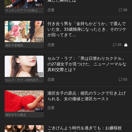
Vol.1
恋愛
38
マッチングアプリの答えあわせ【A】～SEASON2～
付き合う男を「金持ちかどうか」で選んで
いた女。33歳独身になったとき、そのツケ
が回ってきて…
Vol.3
恋愛
39
港区今昔物語
セルフ・ラブ：「男は日替わりカクテル」
の27歳女子が見つけた、ニューノーマルな
真剣交際とは？
Vol.1
恋愛
55
セルフ・ラブ～20代女子の矛盾～
港区女子の原点：彼氏のランクで引き上げ
られる、女の価値と港区カースト
恋愛
Vol.1
港区女子の原点
ごきげんよう時代を過ぎても：お嬢様校