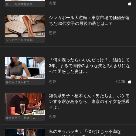
恋愛
崖っぷち結婚相談所
シンガポール大逆転：東京市場で価値が落
ちた30代女子の最後の砦とは...？
恋愛
Vol.1
シンガポール大逆転
「何を喋ったらいいんだっけ？」結婚して
3年、まるで同僚のような夫と2人きりにな
って困惑した妻は…
Vol.11
恋愛
25
春の風に吹かれて
雑食系男子・植木くん：男たちよ、ポケモ
ンする暇があるなら、東京のイイ女を捕獲
せよ。
Vol.1
恋愛
雑食系男子・植木くん
私のモラハラ夫：「僕だけじゃ不満な