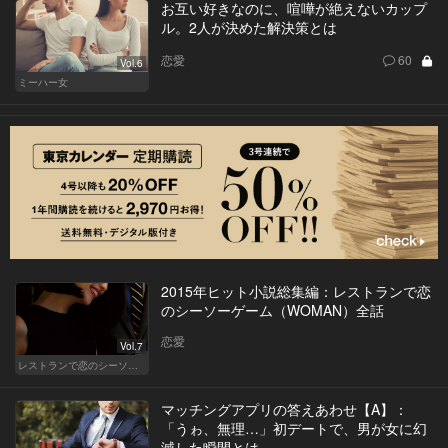
お互い好きなのに、喧嘩が絶えないカップ
ル。2人が決めた解決策とは
恋愛
60
Vol.6
ミーハー女
2015年ヒット小説総集編：レストランで恋
のシーソーゲーム（WOMAN）全話
恋愛
Vol.7
レストランで恋のシーソーゲーム（WOMAN）
マッチングアプリの答えあわせ【A】：
「うゎ、無理…」初デートで、男が女に幻
滅した瞬間とは