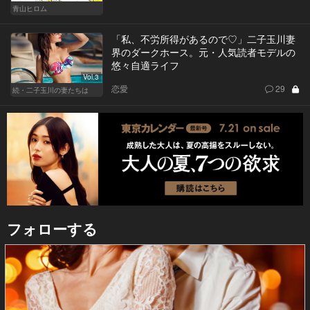
青山ヒロム
「私、不労所得があるので♡」二子玉川妻
界のダークホース。元・人気読者モデルの
悠々自適ライフ
Vol.3
恋愛
29
続・二子玉川の妻たちは
フォローする