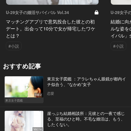
U-29女子の婚活サバイバル Vol.34
U-29女子
マッチングアプリで意気投合した彼との初
結婚に向
デート。出会って10分で女が帰宅したワケ
ルな姿を
とは？
イバル」
#小説
#小説
おすすめ記事
東京女子図鑑 ：アラレちゃん眼鏡が都内イ
チ似合う、“なかめ”女子
恋愛
Vol.2
東京女子図鑑
崖っぷち結婚相談所：元彼との一夜で感じ
る、至福のひと時。不毛な婚活は、もう、
したくない。
Vol.14