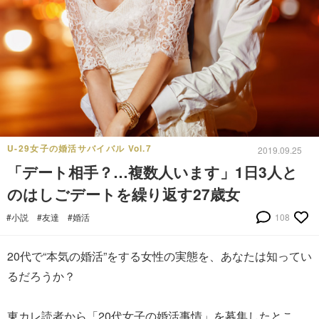
U-29女子の婚活サバイバル Vol.7
2019.09.25
「デート相手？…複数人います」1日3人と
のはしごデートを繰り返す27歳女
#小説
#友達
#婚活
108
20代で“本気の婚活”をする女性の実態を、あなたは知ってい
るだろうか？
東カレ読者から「20代女子の婚活事情」を募集したとこ