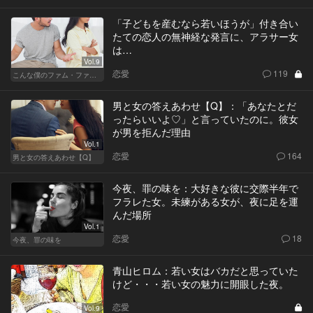
「子どもを産むなら若いほうが」付き合い
たての恋人の無神経な発言に、アラサー女
は…
Vol.9
恋愛
119
こんな僕のファム・ファタル
男と女の答えあわせ【Q】：「あなたとだ
ったらいいよ♡」と言っていたのに。彼女
が男を拒んだ理由
Vol.1
恋愛
164
男と女の答えあわせ【Q】
今夜、罪の味を：大好きな彼に交際半年で
フラレた女。未練がある女が、夜に足を運
んだ場所
Vol.1
恋愛
18
今夜、罪の味を
青山ヒロム：若い女はバカだと思っていた
けど・・・若い女の魅力に開眼した夜。
恋愛
Vol.9