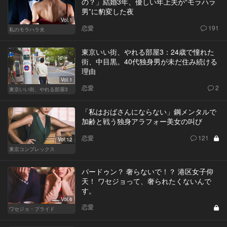
の？」結婚3年、優しい年上夫が“モラハラ
男”に豹変した夜
Vol.1
恋愛
191
私のモラハラ夫
東京いい街、やれる部屋3：24歳で憧れた
街、中目黒。40代独身男が未だ住み続ける
理由
Vol.1
恋愛
2
東京いい街、やれる部屋3
「私はおばさんにならない」鋼メンタルで
加齢と戦う独身アラフォー美女の叫び
恋愛
121
Vol.12
東京コンプレックス
パードゥン？ 奢らないで！？ 港区女子仰
天！ ワセジョって、奢られたくないんで
す。
Vol.6
恋愛
ワセジョ・プライド