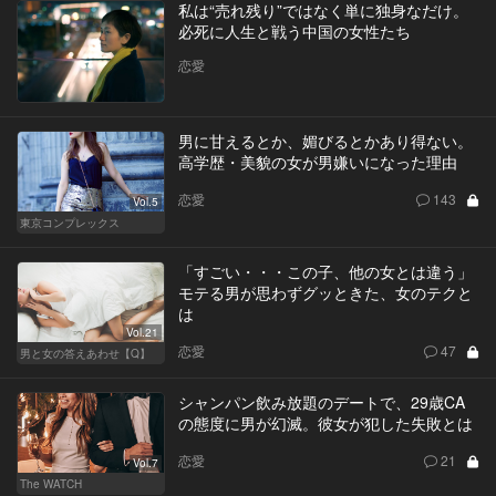
私は“売れ残り”ではなく単に独身なだけ。
必死に人生と戦う中国の女性たち
恋愛
男に甘えるとか、媚びるとかあり得ない。
高学歴・美貌の女が男嫌いになった理由
恋愛
143
Vol.5
東京コンプレックス
「すごい・・・この子、他の女とは違う」
モテる男が思わずグッときた、女のテクと
は
Vol.21
恋愛
47
男と女の答えあわせ【Q】
シャンパン飲み放題のデートで、29歳CA
の態度に男が幻滅。彼女が犯した失敗とは
恋愛
21
Vol.7
The WATCH