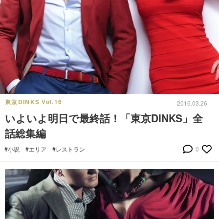
東京DINKS Vol.16
2016.03.26
いよいよ明日で最終話！「東京DINKS」全
話総集編
#小説
#エリア
#レストラン
0