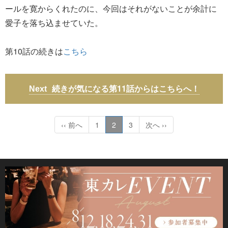
ールを寛からくれたのに、今回はそれがないことが余計に
愛子を落ち込ませていた。
第10話の続きは
こちら
続きが気になる第11話からはこちらへ！
‹‹ 前へ
1
2
3
次へ ››