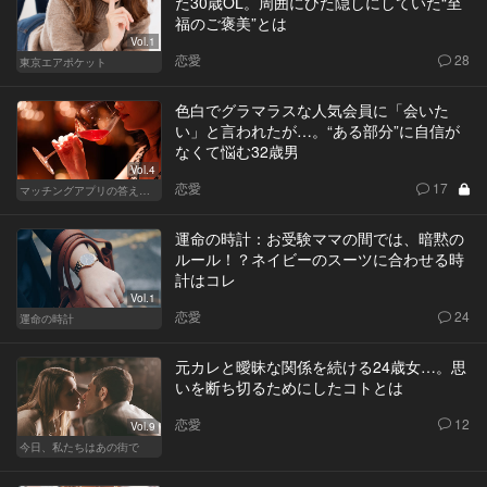
た30歳OL。周囲にひた隠しにしていた“至
福のご褒美”とは
Vol.1
恋愛
28
東京エアポケット
色白でグラマラスな人気会員に「会いた
い」と言われたが…。“ある部分”に自信が
なくて悩む32歳男
Vol.4
恋愛
17
マッチングアプリの答えあわせ【Q】～SEASON2～
運命の時計：お受験ママの間では、暗黙の
ルール！？ネイビーのスーツに合わせる時
計はコレ
Vol.1
恋愛
24
運命の時計
元カレと曖昧な関係を続ける24歳女…。思
いを断ち切るためにしたコトとは
恋愛
12
Vol.9
今日、私たちはあの街で