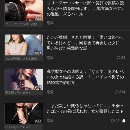
フリーアナウンサーの闇：笑顔で原稿を読
みながら隣を蹴飛ばす。 元地方局女子アナ
の過酷すぎるバトル
Vol.1
恋愛
フリーアナウンサーの闇
たかが離婚、されど離婚：「妻とは終わっ
ているけれど…」同窓会で再会した女に、
男が告げた衝撃的な話
Vol.1
恋愛
34
たかが離婚、されど離婚
高学歴女子の遠吠え：「なんで、あのレベ
ルの女と結婚する訳…？」ハイスペ男子の
結婚式で僻む女
Vol.1
恋愛
314
高学歴女子の遠吠え
「まだ親しい関係じゃないのに…」出会っ
たばかりの男に誘われ、女が躊躇したコト
恋愛
45
Vol.6
かまわないでちゃん