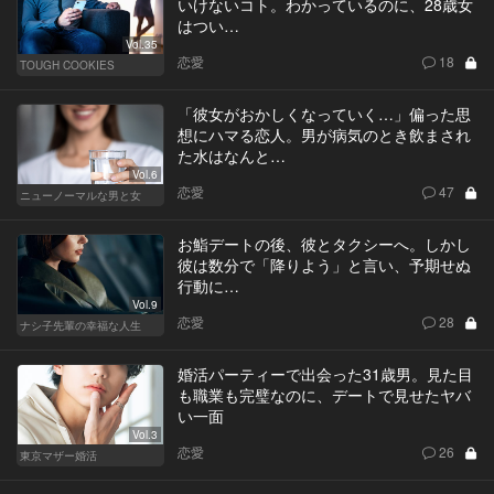
いけないコト。わかっているのに、28歳女
はつい…
Vol.35
恋愛
18
TOUGH COOKIES
「彼女がおかしくなっていく…」偏った思
想にハマる恋人。男が病気のとき飲まされ
た水はなんと…
Vol.6
恋愛
47
ニューノーマルな男と女
お鮨デートの後、彼とタクシーへ。しかし
彼は数分で「降りよう」と言い、予期せぬ
行動に…
Vol.9
恋愛
28
ナシ子先輩の幸福な人生
婚活パーティーで出会った31歳男。見た目
も職業も完璧なのに、デートで見せたヤバ
い一面
Vol.3
恋愛
26
東京マザー婚活