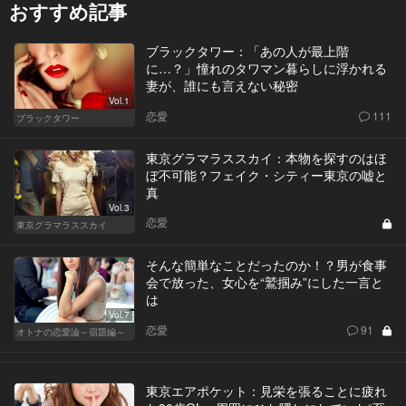
おすすめ記事
ブラックタワー：「あの人が最上階
に…？」憧れのタワマン暮らしに浮かれる
妻が、誰にも言えない秘密
Vol.1
恋愛
111
ブラックタワー
東京グラマラススカイ：本物を探すのはほ
ぼ不可能？フェイク・シティー東京の嘘と
真
Vol.3
恋愛
東京グラマラススカイ
そんな簡単なことだったのか！？男が食事
会で放った、女心を“鷲掴み”にした一言と
は
Vol.7
恋愛
91
オトナの恋愛論～宿題編～
東京エアポケット：見栄を張ることに疲れ