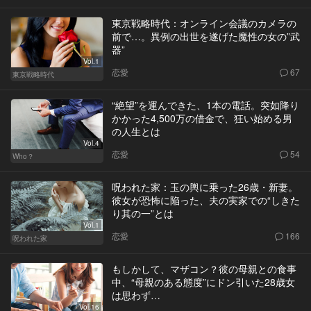
東京戦略時代：オンライン会議のカメラの
前で…。異例の出世を遂げた魔性の女の”武
器”
Vol.1
恋愛
67
東京戦略時代
“絶望”を運んできた、1本の電話。突如降り
かかった4,500万の借金で、狂い始める男
の人生とは
Vol.4
恋愛
54
Who？
呪われた家：玉の輿に乗った26歳・新妻。
彼女が恐怖に陥った、夫の実家での“しきた
り其の一”とは
Vol.1
恋愛
166
呪われた家
もしかして、マザコン？彼の母親との食事
中、“母親のある態度”にドン引いた28歳女
は思わず…
Vol.16