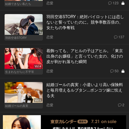
恋愛
123
結婚できない私たち
羽田空港STORY：絶対パイロットには恋し
ないと誓っていたのに。競争率数百倍の、
女たちの争奪戦
Vol.1
恋愛
137
羽田空港STORY
着飾っても、アヒルの子はアヒル。「東京
出身のお嬢様」と言っていた女の、化けの
皮が剥がれ落ちた瞬間
Vol.4
恋愛
50
生まれながらに不平等
結婚ゴールの真実：小遣いより高い保険料
と毎月増えるルブタン...ポンコツ嫁に怯え
る夫
Vol.1
恋愛
2
結婚ゴールの真実