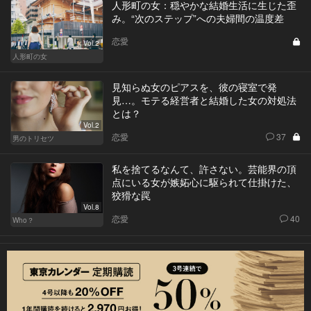
人形町の女：穏やかな結婚生活に生じた歪
み。“次のステップ”への夫婦間の温度差
恋愛
Vol.2
人形町の女
見知らぬ女のピアスを、彼の寝室で発
見…。モテる経営者と結婚した女の対処法
とは？
Vol.2
恋愛
37
男のトリセツ
私を捨てるなんて、許さない。芸能界の頂
点にいる女が嫉妬心に駆られて仕掛けた、
狡猾な罠
Vol.8
恋愛
40
Who？