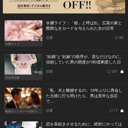
令嬢ライフ：「姫」と呼ばれ、広尾の家と
際限なきカードを与えられた女の日常
恋愛
65
Vol.1
令嬢ライフ
“結婚”と“妊娠”の順序が、逆なだけなのに。
信頼していた男の態度が180度豹変した日
恋愛
337
Vol.8
想定外妊娠
「私、夫と離婚するの」10年ぶりに再会し
た元彼に打ち明けたら、男は意外な反応
で…
Vol.11
恋愛
17
離婚カレンダー〜夫婦の正しい終わり方〜
恋を長続きさせるために、絶対にやっては