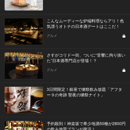
こんなムーディーな炉端料理ならアリ！色
気漂うオトナの日本酒デートはここだ！
グルメ
さすがコリドー街、ついに“音響に拘り抜い
た”日本酒専門店が登場！？
グルメ
3日間限定！銀座で獺祭飲み放題「アフタ
ー９の奇跡 聖夜の獺祭ナイト」
予約殺到！神楽坂で希少地酒50種が2800円
の飲み放題プランが復活！