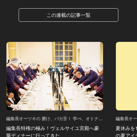
この連載の記事一覧
編集長オーツキの 磨け、バカ舌！ 学べ、オトナの
編集長オー
遊び Vol.57
遊び Vol.5
編集長特権の極み！ヴェルサイユ宮殿へ豪
夏休みを
華ディナーに行ってきた
の夏アイ