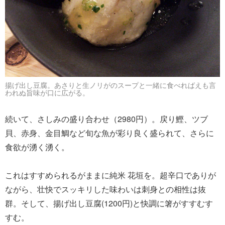
揚げ出し豆腐。あさりと生ノリがのスープと一緒に食べればえも言
われぬ旨味が口に広がる。
続いて、さしみの盛り合わせ（2980円）。戻り鰹、ツブ
貝、赤身、金目鯛など旬な魚が彩り良く盛られて、さらに
食欲が湧く湧く。
これはすすめられるがままに純米 花垣を。超辛口でありが
ながら、壮快でスッキリした味わいは刺身との相性は抜
群。そして、揚げ出し豆腐(1200円)と快調に箸がすすむす
すむ。