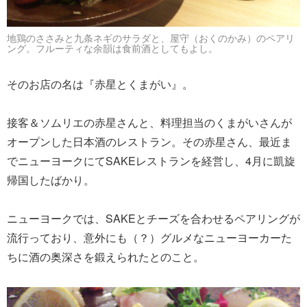
地鶏のささみと九条ネギのサラダと、屋守（おくのかみ）のペアリ
ング。フルーティな余韻は食前酒としてもよし。
そのお店の名は『赤星とくまがい』。
接客＆ソムリエの赤星さんと、料理担当のくまがいさんが
オープンした日本酒のレストラン。その赤星さん、最近ま
でニューヨークにてSAKEレストランを経営し、4月に凱旋
帰国したばかり。
ニューヨークでは、SAKEとチーズを合わせるペアリングが
流行っており、意外にも（？）グルメなニューヨーカーた
ちに酒の奥深さを鍛えられたとのこと。