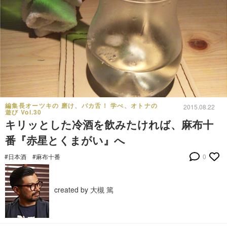
編集長オーツキの 磨け、バカ舌！ 学べ、オトナの
2015.08.22
遊び Vol.30
キリッとした冷酒を飲みたければ、麻布十
番『赤星とくまがい』へ
#日本酒
#麻布十番
0
created by 大槻 篤