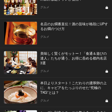
グルメ
名店のお燗番直伝！酒の旨味が格段にUPす
るお燗のつけ方
グルメ
美味しく賢くがモットー！「食通＆遊びの
達人」たちが通う、お得に呑める都内名店
3選
グルメ
本日よりスタート！こだわりの濃厚卵の上
に、キャビアをたっぷりのせた“究極の
TKG”とは？
グルメ