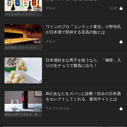
グルメ
2
Vol.1
大人なら詳しくなりたい、お酒の基礎知識
ワインのプロ『コンラッド東京』小野寺氏
が日本酒で乾杯する至高の鮨とは
グルメ
Vol.3
あの有名レストランのスタッフが薦める名店 〜メートル・ド・テル 小野寺 透（コンラッド東京）〜
日本酒好きな男子を狙うなら、「獺祭」入
りの生チョコで勝負に出ろ！
AIがあなたをズバっと診断！好みの日本酒
をセレクトしてくれる、最旬サイトとは
ライフスタイル
Vol.2
馴染みのECを作れば、家飲みが変わる！