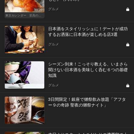
グルメ
Vol.20
東京カレンダー 至高の名店シリーズ
日本酒をスタイリッシュに！デートが成功
するお洒落に日本酒が楽しめる店3選
グルメ
シーズン到来！こっそり教える、いまさら
聞けない日本酒を美味しく呑む６つの基礎
知識
グルメ
3日間限定！銀座で獺祭飲み放題「アフタ
ー９の奇跡 聖夜の獺祭ナイト」