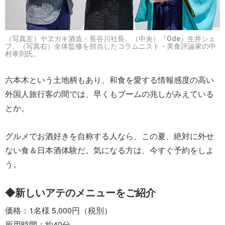
（写真左）ヤヱガキ酒造・長谷川社長、（中央）『Ode』生井シェ
フ、（写真右）全体監修を担当したコラムニスト・美食評論家の中
村孝則氏。
六本木という土地柄もあり、和食を愛する情報感度の高い
外国人旅行客の間では、早くもブームの兆しがみえている
とか。
グルメでお酒好きを自称する人なら、この夏、絶対に外せ
ない食＆日本酒体験だ。気になる方は、今すぐ予約をしよ
う。
◆新しいアテのメニューをご紹介
価格：1名様 5,000円（税別）
所用時間：約40分