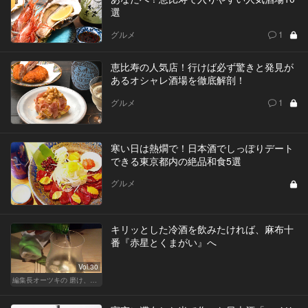
選
グルメ
1
恵比寿の人気店！行けば必ず驚きと発見が
あるオシャレ酒場を徹底解剖！
グルメ
1
寒い日は熱燗で！日本酒でしっぽりデート
できる東京都内の絶品和食5選
グルメ
キリッとした冷酒を飲みたければ、麻布十
番『赤星とくまがい』へ
Vol.30
編集長オーツキの 磨け、バカ舌！ 学べ、オトナの遊び