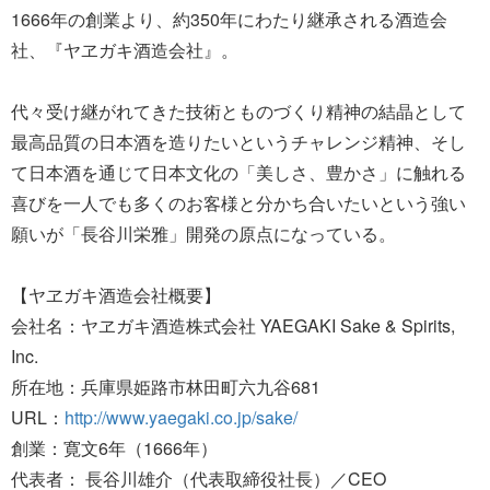
1666年の創業より、約350年にわたり継承される酒造会
社、『ヤヱガキ酒造会社』。
代々受け継がれてきた技術とものづくり精神の結晶として
最高品質の日本酒を造りたいというチャレンジ精神、そし
て日本酒を通じて日本文化の「美しさ、豊かさ」に触れる
喜びを一人でも多くのお客様と分かち合いたいという強い
願いが「長谷川栄雅」開発の原点になっている。
【ヤヱガキ酒造会社概要】
会社名：ヤヱガキ酒造株式会社 YAEGAKI Sake & Spirits,
Inc.
所在地：兵庫県姫路市林田町六九谷681
URL：
http://www.yaegaki.co.jp/sake/
創業：寛文6年（1666年）
代表者： 長谷川雄介（代表取締役社長）／CEO