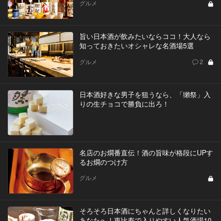
グルメ
旨い日本酒が飲みたいならココ！大人なら
知っておきたいオシャレな名酒場5選
グルメ
2
日本酒好きな男子を狙うなら、「獺祭」入
りの生チョコで勝負に出ろ！
名店のお燗番直伝！酒の旨味が格段にUPす
るお燗のつけ方
グルメ
そろそろ日本酒にちゃんと詳しくなりたい
あなたへ！恵比寿で入りやすい人気酒場10