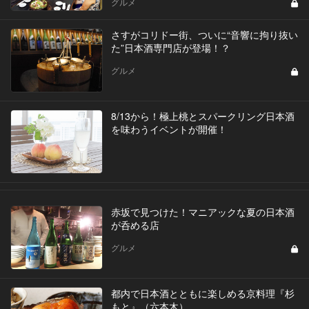
グルメ
さすがコリドー街、ついに“音響に拘り抜い
た”日本酒専門店が登場！？
グルメ
8/13から！極上桃とスパークリング日本酒
を味わうイベントが開催！
赤坂で見つけた！マニアックな夏の日本酒
が呑める店
グルメ
都内で日本酒とともに楽しめる京料理『杉
もと』（六本木）