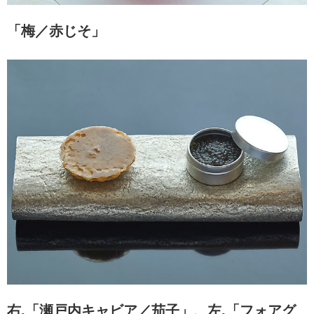
「梅／赤じそ」
右.「瀬戸内キャビア／茄子」、左.「フォアグ