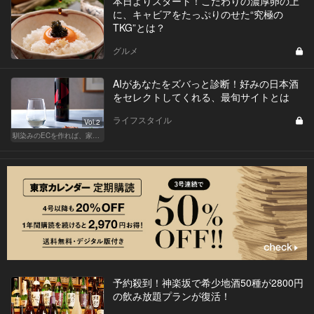
本日よりスタート！こだわりの濃厚卵の上
に、キャビアをたっぷりのせた“究極の
TKG”とは？
グルメ
AIがあなたをズバっと診断！好みの日本酒
をセレクトしてくれる、最旬サイトとは
ライフスタイル
Vol.2
馴染みのECを作れば、家飲みが変わる！
予約殺到！神楽坂で希少地酒50種が2800円
の飲み放題プランが復活！