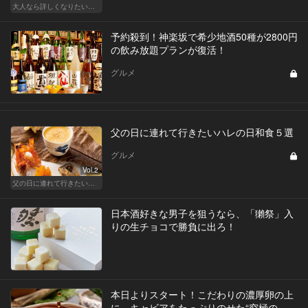
大人なら詳しくなりたい、お酒の基礎知識
予約殺到！神楽坂で希少地酒50種が2800円
の飲み放題プランが復活！
グルメ
父の日に連れて行きたいハレの日和食５選
グルメ
Vol.2
父の日に連れて行きたい お父さん受けが抜群に良い都内名店
日本酒好きな男子を狙うなら、「獺祭」入
りの生チョコで勝負に出ろ！
本日よりスタート！こだわりの濃厚卵の上
に、キャビアをたっぷりのせた“究極の