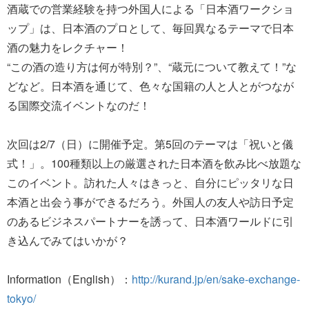
酒蔵での営業経験を持つ外国人による「日本酒ワークショ
ップ」は、日本酒のプロとして、毎回異なるテーマで日本
酒の魅力をレクチャー！
“この酒の造り方は何が特別？”、“蔵元について教えて！”な
どなど。日本酒を通じて、色々な国籍の人と人とがつなが
る国際交流イベントなのだ！
次回は2/7（日）に開催予定。第5回のテーマは「祝いと儀
式！」。100種類以上の厳選された日本酒を飲み比べ放題な
このイベント。訪れた人々はきっと、自分にピッタリな日
本酒と出会う事ができるだろう。外国人の友人や訪日予定
のあるビジネスパートナーを誘って、日本酒ワールドに引
き込んでみてはいかが？
Information（English）：
http://kurand.jp/en/sake-exchange-
tokyo/