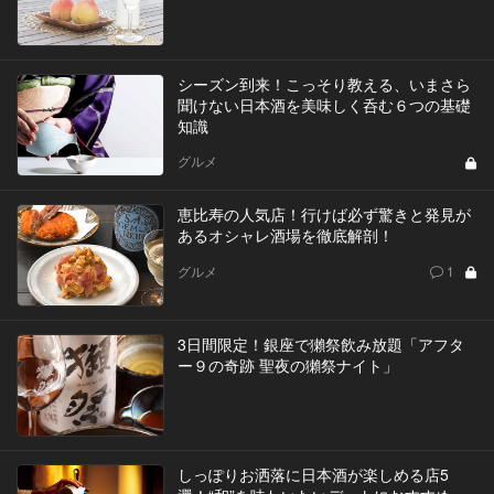
シーズン到来！こっそり教える、いまさら
聞けない日本酒を美味しく呑む６つの基礎
知識
グルメ
恵比寿の人気店！行けば必ず驚きと発見が
あるオシャレ酒場を徹底解剖！
グルメ
1
3日間限定！銀座で獺祭飲み放題「アフタ
ー９の奇跡 聖夜の獺祭ナイト」
しっぽりお洒落に日本酒が楽しめる店5