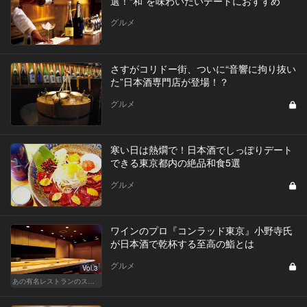
選！“和”を味わいたいデートにおすすめ
グルメ
さすがコリドー街、ついに“音響に拘り抜い
た”日本酒専門店が登場！？
グルメ
寒い日は熱燗で！日本酒でしっぽりデート
できる東京都内の絶品和食5選
グルメ
ワインのプロ『コンラッド東京』小野寺氏
が日本酒で乾杯する至高の鮨とは
グルメ
Vol.3
あの有名レストランのスタッフが薦める名店 〜メートル・ド・テル 小野寺 透（コンラッド東京）〜